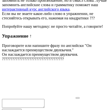
запомнить не только произношение, но и смысл слова. Лучше
запомнить английские слова и грамматику поможет наш
интерактивный курс английского языка
.
Если вы не знаете какое-либо слово в упражнении, не
стесняйтесь открывать его, нажимая на квадратики
?
?
?
Попробуйте нашу методику: не просто читайте, а говорите!
Упражнение
↑
Проговорите или напишите фразу по английски "
Он
наслаждается преимуществом двуязычия.
"
Он наслаждается преимуществом двуязычия.
?
?
?
?
?
?
?
?
?
?
?
?
?
?
?
?
?
?
?
?
?
?
?
?
?
?
?
?
?
?
?
?
?
?
?
?