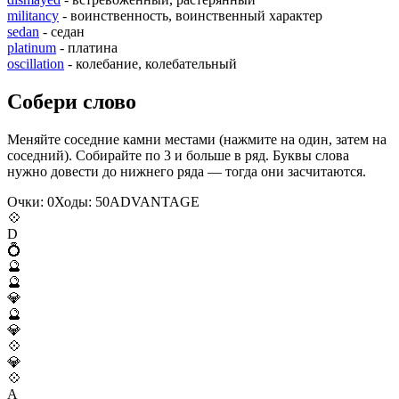
militancy
- воинственность, воинственный характер
sedan
- седан
platinum
- платина
oscillation
- колебание, колебательный
Собери слово
Меняйте соседние камни местами (нажмите на один, затем на
соседний). Собирайте по 3 и больше в ряд. Буквы слова
нужно довести до нижнего ряда — тогда они засчитаются.
Очки:
0
Ходы:
50
A
D
V
A
N
T
A
G
E
💠
D
💍
🔮
🔮
💎
🔮
💎
💠
💎
💠
A