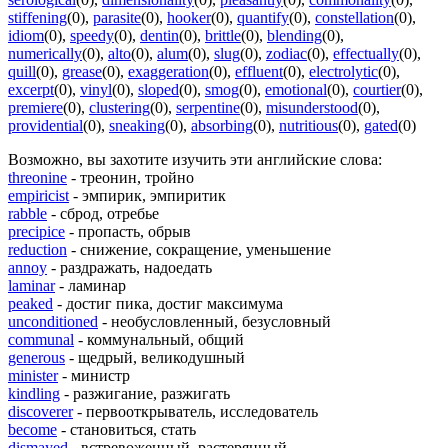
stiffening
(0)
,
parasite
(0)
,
hooker
(0)
,
quantify
(0)
,
constellation
(0)
,
idiom
(0)
,
speedy
(0)
,
dentin
(0)
,
brittle
(0)
,
blending
(0)
,
numerically
(0)
,
alto
(0)
,
alum
(0)
,
slug
(0)
,
zodiac
(0)
,
effectually
(0)
,
quill
(0)
,
grease
(0)
,
exaggeration
(0)
,
effluent
(0)
,
electrolytic
(0)
,
excerpt
(0)
,
vinyl
(0)
,
sloped
(0)
,
smog
(0)
,
emotional
(0)
,
courtier
(0)
,
premiere
(0)
,
clustering
(0)
,
serpentine
(0)
,
misunderstood
(0)
,
providential
(0)
,
sneaking
(0)
,
absorbing
(0)
,
nutritious
(0)
,
gated
(0)
Возможно, вы захотите изучить эти английские слова:
threonine
- треонин, тройно
empiricist
- эмпирик, эмпиритик
rabble
- сброд, отребье
precipice
- пропасть, обрыв
reduction
- снижение, сокращение, уменьшение
annoy
- раздражать, надоедать
laminar
- ламинар
peaked
- достиг пика, достиг максимума
unconditioned
- необусловленный, безусловный
communal
- коммунальный, общий
generous
- щедрый, великодушный
minister
- министр
kindling
- разжигание, разжигать
discoverer
- первооткрыватель, исследователь
become
- становиться, стать
dismayed
- встревоженный, растерянный