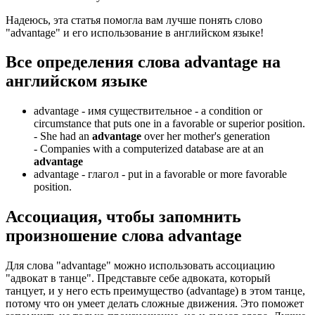
Надеюсь, эта статья помогла вам лучше понять слово
"advantage" и его использование в английском языке!
Все определения слова
advantage
на
английском языке
advantage -
имя существительное
- a condition or
circumstance that puts one in a favorable or superior position.
-
She had an
advantage
over her mother's generation
-
Companies with a computerized database are at an
advantage
advantage -
глагол
- put in a favorable or more favorable
position.
Ассоциация
, чтобы запомнить
произношение слова
advantage
Для слова "advantage" можно использовать ассоциацию
"адвокат в танце". Представьте себе адвоката, который
танцует, и у него есть преимущество (advantage) в этом танце,
потому что он умеет делать сложные движения. Это поможет