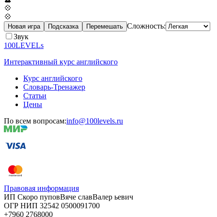
💠
💠
Сложность:
Новая игра
Подсказка
Перемешать
Звук
100LEVELs
Интерактивный курс английского
Курс английского
Словарь-Тренажер
Статьи
Цены
По всем вопросам:
info@100levels.ru
Правовая информация
ИП Скоро
пупов
Вяче
слав
Валер
ьевич
ОГР
НИП
32542
05000
91700
+7960
276
8000