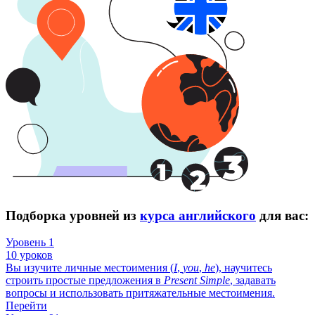
Подборка уровней из
курса английского
для вас:
Уровень 1
10 уроков
Вы изучите личные местоимения (
I
,
you
,
he
), научитесь
строить простые предложения в
Present
Simple
, задавать
вопросы и использовать притяжательные местоимения.
Перейти