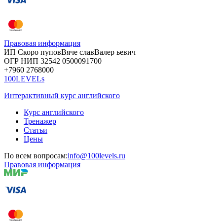
Правовая информация
ИП Скоро
пупов
Вяче
слав
Валер
ьевич
ОГР
НИП
32542
05000
91700
+7960
276
8000
100LEVELs
Интерактивный курс английского
Курс английского
Тренажер
Статьи
Цены
По всем вопросам:
info@100levels.ru
Правовая информация