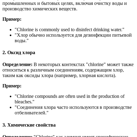
промышленных и бытовых целях, включая очистку воды и
производство химических веществ.
Пример:
"
Chlorine is commonly used to disinfect drinking water.
"
"Хлор обычно используется для дезинфекции питьевой
воды."
2. Оксид хлора
Определение:
В некоторых контекстах "chlorine" может также
относиться к различным соединениям, содержащим хлор,
таким как оксиды хлора (например, хлорная кислота).
Пример:
"
Chlorine compounds are often used in the production of
bleaches.
"
"Соединения хлора часто используются в производстве
отбеливателей."
3. Химические свойства
Определение:
"Chlorine" как элемент имеет специфические