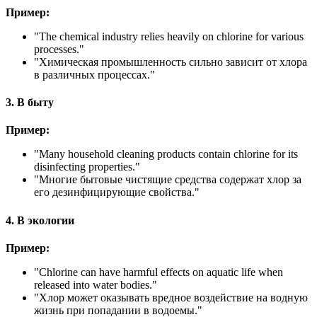
Пример:
"
The chemical industry relies heavily on chlorine for various
processes.
"
"Химическая промышленность сильно зависит от хлора
в различных процессах."
3. В быту
Пример:
"
Many household cleaning products contain chlorine for its
disinfecting properties.
"
"Многие бытовые чистящие средства содержат хлор за
его дезинфицирующие свойства."
4. В экологии
Пример:
"
Chlorine can have harmful effects on aquatic life when
released into water bodies.
"
"Хлор может оказывать вредное воздействие на водную
жизнь при попадании в водоемы."