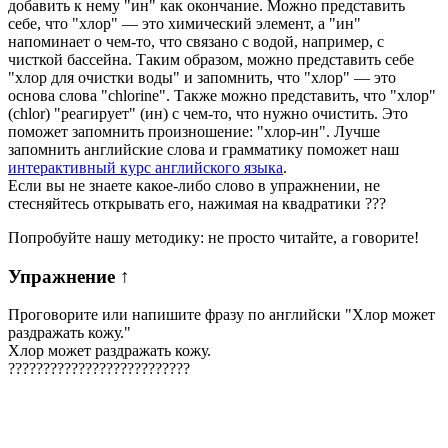
добавить к нему "ин" как окончание. Можно представить
себе, что "хлор" — это химический элемент, а "ин"
напоминает о чем-то, что связано с водой, например, с
чисткой бассейна. Таким образом, можно представить себе
"хлор для очистки воды" и запомнить, что "хлор" — это
основа слова "chlorine". Также можно представить, что "хлор"
(chlor) "реагирует" (ин) с чем-то, что нужно очистить. Это
поможет запомнить произношение: "хлор-ин". Лучше
запомнить английские слова и грамматику поможет наш
интерактивный курс английского языка
.
Если вы не знаете какое-либо слово в упражнении, не
стесняйтесь открывать его, нажимая на квадратики
?
?
?
Попробуйте нашу методику: не просто читайте, а говорите!
Упражнение
↑
Проговорите или напишите фразу по английски "
Хлор может
раздражать кожу.
"
Хлор может раздражать кожу.
?
?
?
?
?
?
?
?
?
?
?
?
?
?
?
?
?
?
?
?
?
?
?
?
?
?