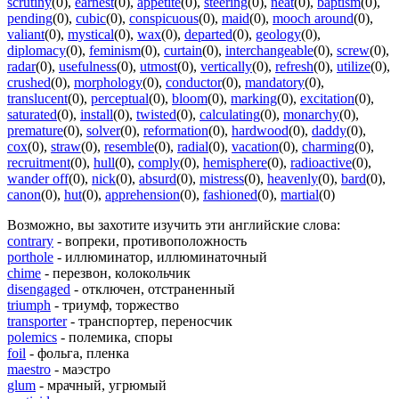
scrutiny
(0)
,
earnest
(0)
,
appetite
(0)
,
steering
(0)
,
neat
(0)
,
baptism
(0)
,
pending
(0)
,
cubic
(0)
,
conspicuous
(0)
,
maid
(0)
,
mooch around
(0)
,
valiant
(0)
,
mystical
(0)
,
wax
(0)
,
departed
(0)
,
geology
(0)
,
diplomacy
(0)
,
feminism
(0)
,
curtain
(0)
,
interchangeable
(0)
,
screw
(0)
,
radar
(0)
,
usefulness
(0)
,
utmost
(0)
,
vertically
(0)
,
refresh
(0)
,
utilize
(0)
,
crushed
(0)
,
morphology
(0)
,
conductor
(0)
,
mandatory
(0)
,
translucent
(0)
,
perceptual
(0)
,
bloom
(0)
,
marking
(0)
,
excitation
(0)
,
saturated
(0)
,
install
(0)
,
twisted
(0)
,
calculating
(0)
,
monarchy
(0)
,
premature
(0)
,
solver
(0)
,
reformation
(0)
,
hardwood
(0)
,
daddy
(0)
,
cox
(0)
,
straw
(0)
,
resemble
(0)
,
radial
(0)
,
vacation
(0)
,
charming
(0)
,
recruitment
(0)
,
hull
(0)
,
comply
(0)
,
hemisphere
(0)
,
radioactive
(0)
,
wander off
(0)
,
nick
(0)
,
absurd
(0)
,
mistress
(0)
,
heavenly
(0)
,
bard
(0)
,
canon
(0)
,
hut
(0)
,
apprehension
(0)
,
fashioned
(0)
,
martial
(0)
Возможно, вы захотите изучить эти английские слова:
contrary
- вопреки, противоположность
porthole
- иллюминатор, иллюминаточный
chime
- перезвон, колокольчик
disengaged
- отключен, отстраненный
triumph
- триумф, торжество
transporter
- транспортер, переносчик
polemics
- полемика, споры
foil
- фольга, пленка
maestro
- маэстро
glum
- мрачный, угрюмый