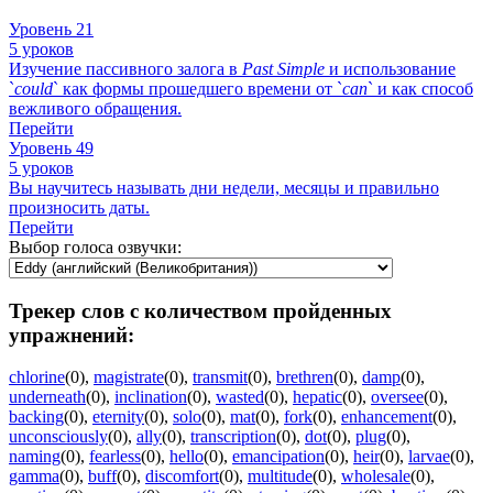
Уровень 21
5 уроков
Изучение пассивного залога в
Past
Simple
и использование
`
could
` как формы прошедшего времени от `
can
` и как способ
вежливого обращения.
Перейти
Уровень 49
5 уроков
Вы научитесь называть дни недели, месяцы и правильно
произносить даты.
Перейти
Выбор голоса озвучки:
Трекер слов с количеством пройденных
упражнений:
chlorine
(0)
,
magistrate
(0)
,
transmit
(0)
,
brethren
(0)
,
damp
(0)
,
underneath
(0)
,
inclination
(0)
,
wasted
(0)
,
hepatic
(0)
,
oversee
(0)
,
backing
(0)
,
eternity
(0)
,
solo
(0)
,
mat
(0)
,
fork
(0)
,
enhancement
(0)
,
unconsciously
(0)
,
ally
(0)
,
transcription
(0)
,
dot
(0)
,
plug
(0)
,
naming
(0)
,
fearless
(0)
,
hello
(0)
,
emancipation
(0)
,
heir
(0)
,
larvae
(0)
,
gamma
(0)
,
buff
(0)
,
discomfort
(0)
,
multitude
(0)
,
wholesale
(0)
,