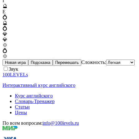
I
🔮
E
💍
🔮
💍
💎
💎
💠
💍
💠
Сложность:
Новая игра
Подсказка
Перемешать
Звук
100LEVELs
Интерактивный курс английского
Курс английского
Словарь-Тренажер
Статьи
Цены
По всем вопросам:
info@100levels.ru