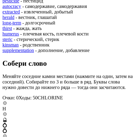
pesticide
- пестицид
autocracy
- самодержавие, самодержавия
extracted
- извлеченный, добытый
herald
- вестник, глашатай
long-term
- долгосрочный
thirst
- жажда, жать
humerus
- плечевая кость, плечевой кости
steric
- стерический, стерик
kinsman
- родственник
supplementation
- дополнение, добавление
Собери слово
Меняйте соседние камни местами (нажмите на один, затем на
соседний). Собирайте по 3 и больше в ряд. Буквы слова
нужно довести до нижнего ряда — тогда они засчитаются.
Очки:
0
Ходы:
50
C
H
L
O
R
I
N
E
💠
H
💠
🔮
💍
💍
💠