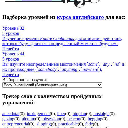
Подборка уровней из
курса английского
для вас:
Уровень 32
5 уроков
Изучение времени
Future
Continuous
для описания действий,
которые будут длиться в определенный момент в будущем.
Перейти
Уровень 44
5 уроков
Вы изучите неопределенные местоимения `
some
`, `
any
`, `
no
` и
их производные (`
somebody
`, `
anything
`, `
nowhere
`).
Перейти
Выбор голоса озвучки:
Трекер слов с количеством пройденных
упражнений:
anecdotal
(0)
,
infringement
(0)
,
liber
(0)
,
utopian
(0)
,
nostalgic
(0)
,
gazing
(0)
,
plenum
(0)
,
obsession
(0)
,
beacon
(0)
,
begging
(0)
,
entrepreneurial
(0)
,
slipping
(0)
,
practicable
(0)
,
fade
(0)
,