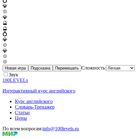
💍
💎
💠
💎
🔮
🔮
💍
💎
💠
💎
💠
💠
Сложность:
Новая игра
Подсказка
Перемешать
Звук
100LEVELs
Интерактивный курс английского
Курс английского
Словарь-Тренажер
Статьи
Цены
По всем вопросам:
info@100levels.ru