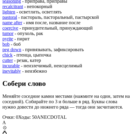
seasoning
- приправа, приправы
recalcitrant
- непокорный
lighten
- осветлить, осветлять
pastoral
- пастораль, пасторальный, пастырской
name after
- имя после, название после
coercive
- принудительный, принуждающий
tumor
- опухоль, рак
pyrite
- пирит
bob
- боб
peg down
- привязывать, зафиксировать
chick
- птенца, цыпочка
cutter
- резак, катер
incurable
- неизлечимый, неисцелимый
inevitably
- неизбежно
Собери слово
Меняйте соседние камни местами (нажмите на один, затем на
соседний). Собирайте по 3 и больше в ряд. Буквы слова
нужно довести до нижнего ряда — тогда они засчитаются.
Очки:
0
Ходы:
50
A
N
E
C
D
O
T
A
L
A
💠
💍