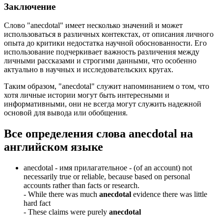
Заключение
Слово "anecdotal" имеет несколько значений и может
использоваться в различных контекстах, от описания личного
опыта до критики недостатка научной обоснованности. Его
использование подчеркивает важность различения между
личными рассказами и строгими данными, что особенно
актуально в научных и исследовательских кругах.
Таким образом, "anecdotal" служит напоминанием о том, что
хотя личные истории могут быть интересными и
информативными, они не всегда могут служить надежной
основой для вывода или обобщения.
Все определения слова
anecdotal
на
английском языке
anecdotal -
имя прилагательное
- (of an account) not
necessarily true or reliable, because based on personal
accounts rather than facts or research.
-
While there was much
anecdotal
evidence there was little
hard fact
-
These claims were purely
anecdotal