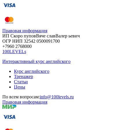
Правовая информация
ИП Скоро
пупов
Вяче
слав
Валер
ьевич
ОГР
НИП
32542
05000
91700
+7960
276
8000
100LEVELs
Интерактивный курс английского
Курс английского
Тренажер
Статьи
Цены
По всем вопросам:
info@100levels.ru
Правовая информация