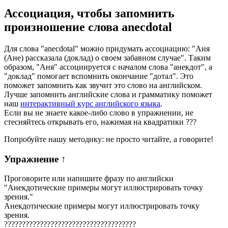
Ассоциация
, чтобы запомнить
произношение слова
anecdotal
Для слова "anecdotal" можно придумать ассоциацию: "Аня
(Ане) рассказала (доклад) о своем забавном случае". Таким
образом, "Аня" ассоциируется с началом слова "анекдот", а
"доклад" помогает вспомнить окончание "дотал". Это
поможет запомнить как звучит это слово на английском.
Лучше запомнить английские слова и грамматику поможет
наш
интерактивный курс английского языка
.
Если вы не знаете какое-либо слово в упражнении, не
стесняйтесь открывать его, нажимая на квадратики
?
?
?
Попробуйте нашу методику: не просто читайте, а говорите!
Упражнение
↑
Проговорите или напишите фразу по английски
"
Анекдотические примеры могут иллюстрировать точку
зрения.
"
Анекдотические примеры могут иллюстрировать точку
зрения.
?
?
?
?
?
?
?
?
?
?
?
?
?
?
?
?
?
?
?
?
?
?
?
?
?
?
?
?
?
?
?
?
?
?
?
?
?