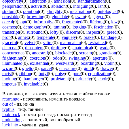
objectively
(0)
,
alteration
(0)
,
adhesion
(0)
,
standardization
(0)
,
perspiration
(0)
,
activist
(0)
,
ablation
(0)
,
intriguing
(0)
,
lan
(0)
,
stratum
(0)
,
point out
(0)
,
almighty
(0)
,
incarnation
(0)
,
ontological
(0)
,
constable
(0)
,
browning
(0)
,
elucidate
(0)
,
swan
(0)
,
jagged
(0)
,
cereal
(0)
,
opt
(0)
,
informative
(0)
,
fragmented
(0)
,
lifelong
(0)
,
lew
(0)
,
cosmos
(0)
,
demography
(0)
,
tuning
(0)
,
logging
(0)
,
fascination
(0)
,
transcript
(0)
,
surround
(0)
,
lofty
(0)
,
discern
(0)
,
inspect
(0)
,
greed
(0)
,
prop
(0)
,
annex
(0)
,
temperate
(0)
,
vaguely
(0)
,
brake
(0)
,
bandage
(0)
,
graceful
(0)
,
velvet
(0)
,
satire
(0)
,
mammalian
(0)
,
restrained
(0)
,
charcoal
(0)
,
discontent
(0)
,
drafting
(0)
,
anatomical
(0)
,
wade
(0)
,
concurrence
(0)
,
ancestral
(0)
,
blockade
(0)
,
scream
(0)
,
grandson
(0)
,
frightening
(0)
,
coercion
(0)
,
odor
(0)
,
swinging
(0)
,
aperture
(0)
,
illuminated
(0)
,
existential
(0)
,
westward
(0)
,
boarding
(0)
,
violin
(0)
,
wizard
(0)
,
ghetto
(0)
,
parcel
(0)
,
curvature
(0)
,
guild
(0)
,
drawer
(0)
,
racist
(0)
,
ribbon
(0)
,
butyl
(0)
,
noisy
(0)
,
pore
(0)
,
equalization
(0)
,
inviting
(0)
,
hamburger
(0)
,
proletariat
(0)
,
princely
(0)
,
choir
(0)
,
impetus
(0)
,
invaluable
(0)
Возможно, вы захотите изучить эти английские слова:
rearrange
- переставить, изменить порядок
out of
- из, из -за
typhus
- тиф, тайный
look back
- посмотри назад, посмотрите назад
undulating
- волнистый, волнообразный
luck into
- удачи в, удачи