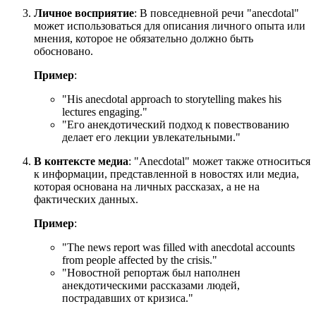
Личное восприятие
: В повседневной речи "anecdotal"
может использоваться для описания личного опыта или
мнения, которое не обязательно должно быть
обосновано.
Пример
:
"
His anecdotal approach to storytelling makes his
lectures engaging.
"
"Его анекдотический подход к повествованию
делает его лекции увлекательными."
В контексте медиа
: "Anecdotal" может также относиться
к информации, представленной в новостях или медиа,
которая основана на личных рассказах, а не на
фактических данных.
Пример
:
"
The news report was filled with anecdotal accounts
from people affected by the crisis.
"
"Новостной репортаж был наполнен
анекдотическими рассказами людей,
пострадавших от кризиса."