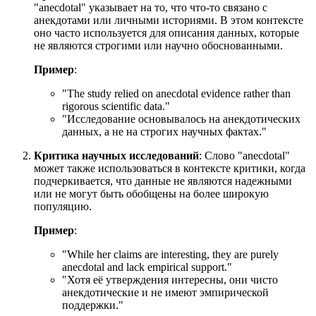
"anecdotal" указывает на то, что что-то связано с
анекдотами или личными историями. В этом контексте
оно часто используется для описания данных, которые
не являются строгими или научно обоснованными.
Пример
:
"
The study relied on anecdotal evidence rather than
rigorous scientific data.
"
"Исследование основывалось на анекдотических
данных, а не на строгих научных фактах."
Критика научных исследований
: Слово "anecdotal"
может также использоваться в контексте критики, когда
подчеркивается, что данные не являются надежными
или не могут быть обобщены на более широкую
популяцию.
Пример
:
"
While her claims are interesting, they are purely
anecdotal and lack empirical support.
"
"Хотя её утверждения интересны, они чисто
анекдотические и не имеют эмпирической
поддержки."