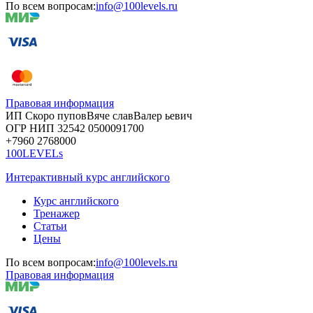
По всем вопросам:
info@100levels.ru
Правовая информация
ИП Скоро
пупов
Вяче
слав
Валер
ьевич
ОГР
НИП
32542
05000
91700
+7960
276
8000
100LEVELs
Интерактивный курс английского
Курс английского
Тренажер
Статьи
Цены
По всем вопросам:
info@100levels.ru
Правовая информация