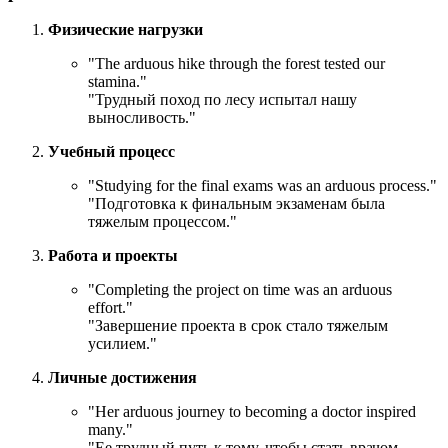
Физические нагрузки
"
The arduous hike through the forest tested our
stamina.
"
"Трудный поход по лесу испытал нашу
выносливость."
Учебный процесс
"
Studying for the final exams was an arduous process.
"
"Подготовка к финальным экзаменам была
тяжелым процессом."
Работа и проекты
"
Completing the project on time was an arduous
effort.
"
"Завершение проекта в срок стало тяжелым
усилием."
Личные достижения
"
Her arduous journey to becoming a doctor inspired
many.
"
"Ее трудный путь к тому, чтобы стать врачом,