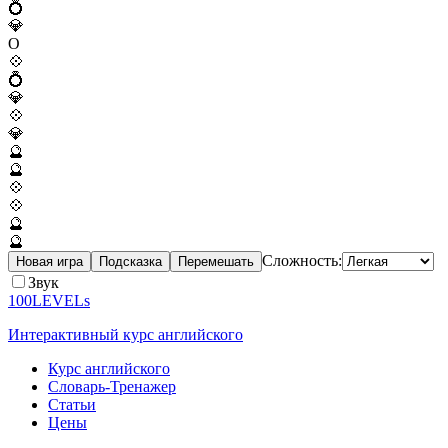
💍
💎
O
💠
💍
💎
💠
💎
🔮
🔮
💠
💠
🔮
🔮
Сложность:
Новая игра
Подсказка
Перемешать
Звук
100LEVELs
Интерактивный курс английского
Курс английского
Словарь-Тренажер
Статьи
Цены