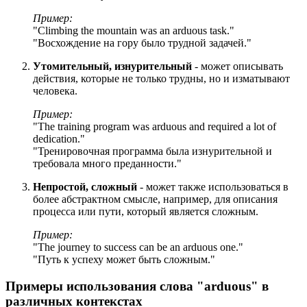
Пример:
"
Climbing the mountain was an arduous task.
"
"Восхождение на гору было трудной задачей."
Утомительный, изнурительный
- может описывать
действия, которые не только трудны, но и изматывают
человека.
Пример:
"
The training program was arduous and required a lot of
dedication.
"
"Тренировочная программа была изнурительной и
требовала много преданности."
Непростой, сложный
- может также использоваться в
более абстрактном смысле, например, для описания
процесса или пути, который является сложным.
Пример:
"
The journey to success can be an arduous one.
"
"Путь к успеху может быть сложным."
Примеры использования слова "arduous" в
различных контекстах