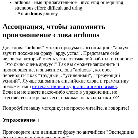
arduous -
имя прилагательное
- involving or requiring
strenuous effort; difficult and tiring.
-
An
arduous
journey
Ассоциация
, чтобы запомнить
произношение слова
arduous
Для слова "arduous" можно придумать ассоциацию: "ардуус"
звучит похоже на фразу "арду, устал". Представьте себе
человека, который очень устал от тяжелой работы, и говорит:
"Это было очень ардуус!" Так вы сможете запомнить и
произношение, и значение слова "arduous", которое
переводится как "трудный", "усиленный", "требующий
усилий". Лучше запомнить английские слова и грамматику
поможет наш
интерактивный курс английского языка
.
Если вы не знаете какое-либо слово в упражнении, не
стесняйтесь открывать его, нажимая на квадратики
?
?
?
Попробуйте нашу методику: не просто читайте, а говорите!
Упражнение
↑
Проговорите или напишите фразу по английски "
Экспедиция
была трудным приключением.
"