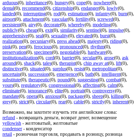
arduous
(0)
,
inheritance
(0)
,
hungry
(0)
,
cope
(0)
,
nowhere
(0)
,
dental
(0)
,
recommend
(0)
,
citizenship
(0)
,
endanger
(0)
,
lowly
(0)
,
landed
(0)
,
interrupting
(0)
,
rod
(0)
,
estimation
(0)
,
infantry
(0)
,
burn
(0)
,
airport
(0)
,
attachment
(0)
,
vascular
(0)
,
fertility
(0)
,
screwed
(0)
,
persistent
(0)
,
airy
(0)
,
decorate
(0)
,
whereby
(0)
,
modeling
(0)
,
publicly
(0)
,
cheap
(0)
,
exit
(0)
,
similarity
(0)
,
sentinel
(0)
,
impulse
(0)
,
apprehensive
(0)
,
seal
(0)
,
sexuality
(0)
,
elevated
(0)
,
burst
(0)
,
realization
(0)
,
pecuniary
(0)
,
press ahead
(0)
,
majesty
(0)
,
riding
(0)
,
pink
(0)
,
pen
(0)
,
ferocious
(0)
,
pronounced
(0)
,
rhythm
(0)
,
preservation
(0)
,
specimen
(0)
,
negotiable
(0)
,
hardware
(0)
,
institutionalization
(0)
,
cord
(0)
,
barrier
(0)
,
secular
(0)
,
arose
(0)
,
ask
around
(0)
,
shack
(0)
,
tales
(0)
,
therapist
(0)
,
chip away at
(0)
,
lift
(0)
,
distinctive
(0)
,
situated
(0)
,
surplus
(0)
,
resist
(0)
,
metropolitan
(0)
,
uncertain
(0)
,
succession
(0)
,
emergence
(0)
,
bath
(0)
,
intelligent
(0)
,
substitute
(0)
,
therapeutic
(0)
,
pound
(0)
,
suggesting
(0)
,
combat
(0)
,
yours
(0)
,
regulatory
(0)
,
congressional
(0)
,
affecting
(0)
,
calm
(0)
,
eliminate
(0)
,
ignorance
(0)
,
elite
(0)
,
portrait
(0)
,
controversy
(0)
,
mandate
(0)
,
opera
(0)
,
anxious
(0)
,
package
(0)
,
sheep
(0)
,
killing
(0)
,
grey
(0)
,
strict
(0)
,
circular
(0)
,
rear
(0)
,
cable
(0)
,
strictly
(0)
,
inherent
(0)
Возможно, вы захотите изучить эти английские слова:
refund
- возвращать деньги, возврат денег, возмещение
yellowish
- желтоватый, желтоватые
condenser
- конденсатор
retail
- розничная торговля, продавать в розницу, розница