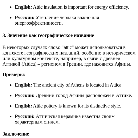
English:
Attic insulation is important for energy efficiency.
Русский:
Утепление чердака важно для
энергоэффективности.
3. Значение как географическое название
В некоторых случаях слово "attic" может использоваться в
контексте географических названий, особенно в историческом
или культурном контексте, например, в связи с древней
Аттикой (Attica) – регионом в Греции, где находится Афины.
Примеры:
English:
The ancient city of Athens is located in Attica.
Русский:
Древний город Афины расположен в Аттике.
English:
Attic pottery is known for its distinctive style.
Русский:
Аттическая керамика известна своим
характерным стилем.
Заключение