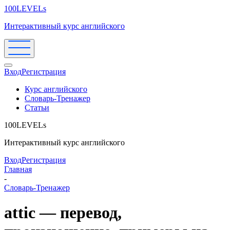
100LEVELs
Интерактивный курс английского
Вход
Регистрация
Курс английского
Словарь-Тренажер
Статьи
100LEVELs
Интерактивный курс английского
Вход
Регистрация
Главная
-
Словарь-Тренажер
attic — перевод,