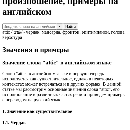
произношение, примеры на
английском
×
Найти
attic
/ˈætɪk/
- чердак, мансарда, фронтон, эпитимпанон, голова,
верхотура
Значения и примеры
Значение слова "attic" в английском языке
Слово "attic" в английском языке в первую очередь
используется как существительное, однако в некоторых
контекстах может встречаться и в других формах. В данной
статье мы рассмотрим основные значения слова "attic", его
использование в различных частях речи и приведем примеры
с переводом на русский язык.
1. Значение как существительное
1.1. Чердак