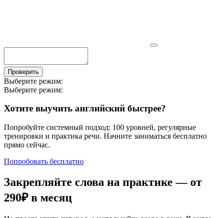
Проверить
Выберите режим:
Выберите режим:
Хотите выучить английский быстрее?
Попробуйте системный подход: 100 уровней, регулярные
тренировки и практика речи. Начните заниматься бесплатно
прямо сейчас.
Попробовать бесплатно
Закрепляйте слова на практике — от
290₽
в месяц