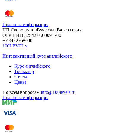
Правовая информация
ИП Скоро
пупов
Вяче
слав
Валер
ьевич
ОГР
НИП
32542
05000
91700
+7960
276
8000
100LEVELs
Интерактивный курс английского
Курс английского
Тренажер
Статьи
Цены
По всем вопросам:
info@100levels.ru
Правовая информация