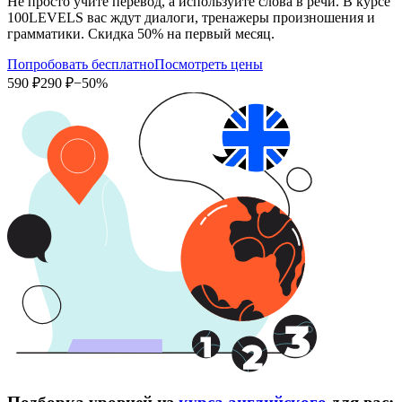
Не просто учите перевод, а используйте слова в речи. В курсе
100LEVELS вас ждут диалоги, тренажеры произношения и
грамматики. Скидка 50% на первый месяц.
Попробовать бесплатно
Посмотреть цены
590 ₽
290 ₽
−50%