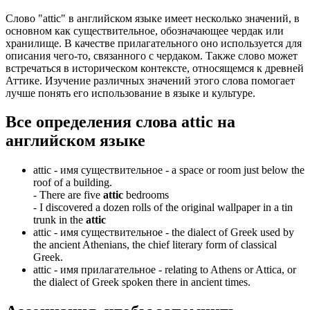
Слово "attic" в английском языке имеет несколько значений, в
основном как существительное, обозначающее чердак или
хранилище. В качестве прилагательного оно используется для
описания чего-то, связанного с чердаком. Также слово может
встречаться в историческом контексте, относящемся к древней
Аттике. Изучение различных значений этого слова помогает
лучше понять его использование в языке и культуре.
Все определения слова
attic
на
английском языке
attic -
имя существительное
- a space or room just below the
roof of a building.
-
There are five
attic
bedrooms
-
I discovered a dozen rolls of the original wallpaper in a tin
trunk in the
attic
attic -
имя существительное
- the dialect of Greek used by
the ancient Athenians, the chief literary form of classical
Greek.
attic -
имя прилагательное
- relating to Athens or Attica, or
the dialect of Greek spoken there in ancient times.