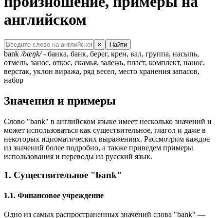
произношение, примеры на
английском
×
Найти
bank
/bæŋk/
- банка, банк, берег, крен, вал, группа, насыпь,
отмель, занос, откос, скамья, залежь, пласт, комплект, нанос,
верстак, уклон виража, ряд весел, место хранения запасов,
набор
Значения и примеры
Слово "bank" в английском языке имеет несколько значений и
может использоваться как существительное, глагол и даже в
некоторых идиоматических выражениях. Рассмотрим каждое
из значений более подробно, а также приведем примеры
использования и переводы на русский язык.
1. Существительное "bank"
1.1. Финансовое учреждение
Одно из самых распространенных значений слова "bank" —