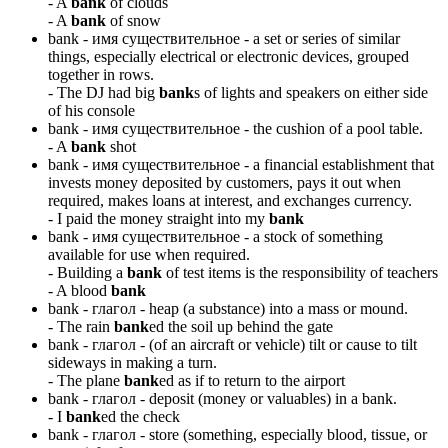
-
A
bank
of clouds
-
A
bank
of snow
bank -
имя существительное
- a set or series of similar
things, especially electrical or electronic devices, grouped
together in rows.
-
The DJ had big
bank
s of lights and speakers on either side
of his console
bank -
имя существительное
- the cushion of a pool table.
-
A
bank
shot
bank -
имя существительное
- a financial establishment that
invests money deposited by customers, pays it out when
required, makes loans at interest, and exchanges currency.
-
I paid the money straight into my
bank
bank -
имя существительное
- a stock of something
available for use when required.
-
Building a
bank
of test items is the responsibility of teachers
-
A blood
bank
bank -
глагол
- heap (a substance) into a mass or mound.
-
The rain
bank
ed the soil up behind the gate
bank -
глагол
- (of an aircraft or vehicle) tilt or cause to tilt
sideways in making a turn.
-
The plane
bank
ed as if to return to the airport
bank -
глагол
- deposit (money or valuables) in a bank.
-
I
bank
ed the check
bank -
глагол
- store (something, especially blood, tissue, or