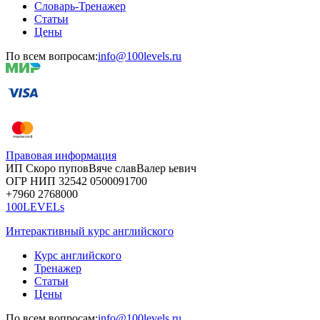
Словарь-Тренажер
Статьи
Цены
По всем вопросам:
info@100levels.ru
Правовая информация
ИП Скоро
пупов
Вяче
слав
Валер
ьевич
ОГР
НИП
32542
05000
91700
+7960
276
8000
100LEVELs
Интерактивный курс английского
Курс английского
Тренажер
Статьи
Цены
По всем вопросам:
info@100levels.ru