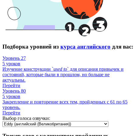
Подборка уровней из
курса английского
для вас:
Уровень 27
5 уроков
Изучение конструкции `
used
to
` для описания привычек и
состояний, которые были в прошлом, но больше не
актуальны.
Перейти
Уровень 80
5 уроков
Закрепление и повторение всех тем, пройденных с 61 по 65
уровень.
Перейти
Выбор голоса озвучки:
Трекер слов с количеством пройденных