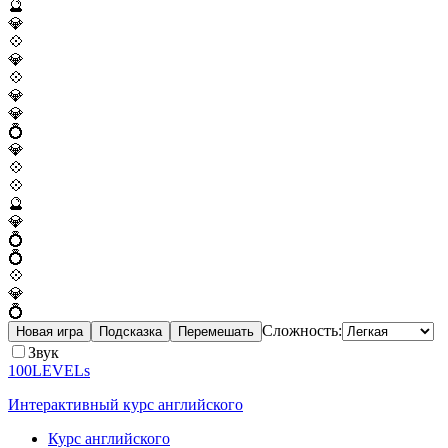
🔮
💎
💠
💎
💠
💎
💎
💍
💎
💠
💠
🔮
💎
💍
💍
💠
💎
💍
Сложность:
Новая игра
Подсказка
Перемешать
Звук
100LEVELs
Интерактивный курс английского
Курс английского