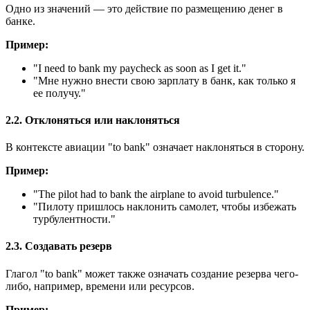
Одно из значений — это действие по размещению денег в
банке.
Пример:
"
I need to bank my paycheck as soon as I get it.
"
"Мне нужно внести свою зарплату в банк, как только я
ее получу."
2.2. Отклоняться или наклоняться
В контексте авиации "to bank" означает наклоняться в сторону.
Пример:
"
The pilot had to bank the airplane to avoid turbulence.
"
"Пилоту пришлось наклонить самолет, чтобы избежать
турбулентности."
2.3. Создавать резерв
Глагол "to bank" может также означать создание резерва чего-
либо, например, времени или ресурсов.
Пример: