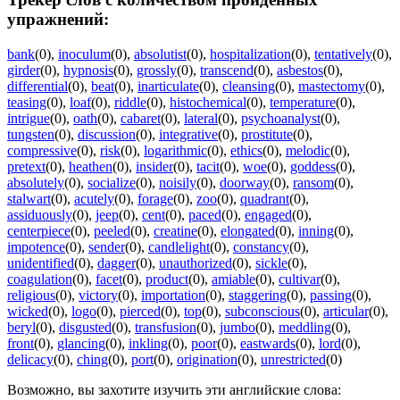
упражнений:
bank
(0)
,
inoculum
(0)
,
absolutist
(0)
,
hospitalization
(0)
,
tentatively
(0)
,
girder
(0)
,
hypnosis
(0)
,
grossly
(0)
,
transcend
(0)
,
asbestos
(0)
,
differential
(0)
,
beat
(0)
,
inarticulate
(0)
,
cleansing
(0)
,
mastectomy
(0)
,
teasing
(0)
,
loaf
(0)
,
riddle
(0)
,
histochemical
(0)
,
temperature
(0)
,
intrigue
(0)
,
oath
(0)
,
cabaret
(0)
,
lateral
(0)
,
psychoanalyst
(0)
,
tungsten
(0)
,
discussion
(0)
,
integrative
(0)
,
prostitute
(0)
,
compressive
(0)
,
risk
(0)
,
logarithmic
(0)
,
ethics
(0)
,
melodic
(0)
,
pretext
(0)
,
heathen
(0)
,
insider
(0)
,
tacit
(0)
,
woe
(0)
,
goddess
(0)
,
absolutely
(0)
,
socialize
(0)
,
noisily
(0)
,
doorway
(0)
,
ransom
(0)
,
stalwart
(0)
,
acutely
(0)
,
forage
(0)
,
zoo
(0)
,
quadrant
(0)
,
assiduously
(0)
,
jeep
(0)
,
cent
(0)
,
paced
(0)
,
engaged
(0)
,
centerpiece
(0)
,
peeled
(0)
,
creatine
(0)
,
elongated
(0)
,
inning
(0)
,
impotence
(0)
,
sender
(0)
,
candlelight
(0)
,
constancy
(0)
,
unidentified
(0)
,
dagger
(0)
,
unauthorized
(0)
,
sickle
(0)
,
coagulation
(0)
,
facet
(0)
,
product
(0)
,
amiable
(0)
,
cultivar
(0)
,
religious
(0)
,
victory
(0)
,
importation
(0)
,
staggering
(0)
,
passing
(0)
,
wicked
(0)
,
logo
(0)
,
pierced
(0)
,
top
(0)
,
subconscious
(0)
,
articular
(0)
,
beryl
(0)
,
disgusted
(0)
,
transfusion
(0)
,
jumbo
(0)
,
meddling
(0)
,
front
(0)
,
glancing
(0)
,
inkling
(0)
,
poor
(0)
,
eastwards
(0)
,
lord
(0)
,
delicacy
(0)
,
ching
(0)
,
port
(0)
,
origination
(0)
,
unrestricted
(0)
Возможно, вы захотите изучить эти английские слова: