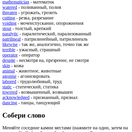
mathematician
- математик
watered
- поливанный, полив
threaten
- угрожать, грозить
cutting
- резка, разрезание
voiding
- мочеиспускание, опорожнения
stout
- толстый, крепкий
paralytic
- паралитический, парализованный
patrilineal
- патрилинейный, патрилинеаль
likewise
- так же, аналогично, точно так же
terrible
- ужасный, страшный
operator
- оператор
despite
- несмотря на, презрение, не смотря
skin
- кожа
animal
- животное, животные
agonise
- агонизировать
labored
- трудолюбивый, труд
static
- статический, статика
towered
- возвышенный, возвышен
acknowledged
- признанный, признал
dancing
- танцы, танцующий
Собери слово
Меняйте соседние камни местами (нажмите на один, затем на