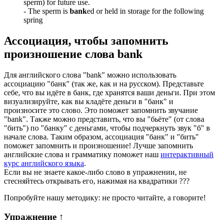
sperm) for future use.
-
The sperm is
bank
ed or held in storage for the following
spring
Ассоциация
, чтобы запомнить
произношение слова
bank
Для английского слова "bank" можно использовать
ассоциацию "банк" (так же, как и на русском). Представьте
себе, что вы идёте в банк, где хранятся ваши деньги. При этом
визуализируйте, как вы кладёте деньги в "банк" и
произносите это слово. Это поможет запомнить звучание
"bank". Также можно представить, что вы "бьёте" (от слова
"бить") по "банку" с деньгами, чтобы подчеркнуть звук "б" в
начале слова. Таким образом, ассоциация "банк" и "бить"
поможет запомнить и произношение! Лучше запомнить
английские слова и грамматику поможет наш
интерактивный
курс английского языка
.
Если вы не знаете какое-либо слово в упражнении, не
стесняйтесь открывать его, нажимая на квадратики
?
?
?
Попробуйте нашу методику: не просто читайте, а говорите!
Упражнение
↑