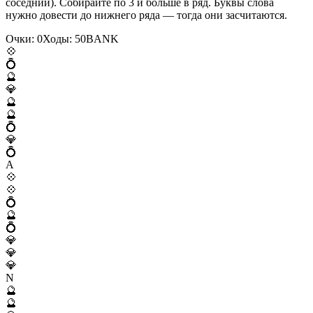
соседний). Собирайте по 3 и больше в ряд. Буквы слова
нужно довести до нижнего ряда — тогда они засчитаются.
Очки:
0
Ходы:
50
B
A
N
K
💠
💍
🔮
💎
🔮
🔮
💍
💎
💍
A
💠
💠
💍
🔮
💍
💎
💎
💎
N
🔮
🔮