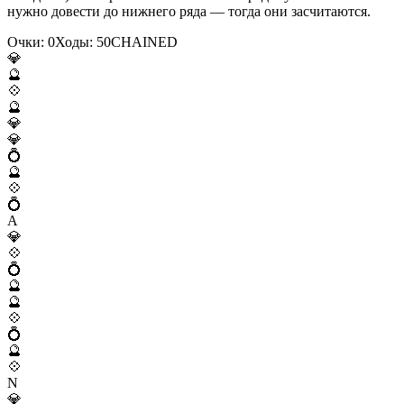
нужно довести до нижнего ряда — тогда они засчитаются.
Очки:
0
Ходы:
50
C
H
A
I
N
E
D
💎
🔮
💠
🔮
💎
💎
💍
🔮
💠
💍
A
💎
💠
💍
🔮
🔮
💠
💍
🔮
💠
N
💎