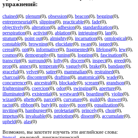
упражнений:
chained
(0)
,
plenum
(0)
,
obsession
(0)
,
beacon
(0)
,
begging
(0)
,
entrepreneurial
(0)
,
slipping
(0)
,
practicable
(0)
,
fade
(0)
,
objectively
(0)
,
alteration
(0)
,
adhesion
(0)
,
standardization
(0)
,
perspiration
(0)
,
activist
(0)
,
ablation
(0)
,
intriguing
(0)
,
lan
(0)
,
stratum
(0)
,
point out
(0)
,
almighty
(0)
,
incarnation
(0)
,
ontological
(0)
,
constable
(0)
,
browning
(0)
,
elucidate
(0)
,
swan
(0)
,
jagged
(0)
,
cereal
(0)
,
opt
(0)
,
informative
(0)
,
fragmented
(0)
,
lifelong
(0)
,
lew
(0)
,
cosmos
(0)
,
demography
(0)
,
tuning
(0)
,
logging
(0)
,
fascination
(0)
,
transcript
(0)
,
surround
(0)
,
lofty
(0)
,
discern
(0)
,
inspect
(0)
,
greed
(0)
,
prop
(0)
,
annex
(0)
,
temperate
(0)
,
vaguely
(0)
,
brake
(0)
,
bandage
(0)
,
graceful
(0)
,
velvet
(0)
,
satire
(0)
,
mammalian
(0)
,
restrained
(0)
,
charcoal
(0)
,
discontent
(0)
,
drafting
(0)
,
anatomical
(0)
,
wade
(0)
,
concurrence
(0)
,
ancestral
(0)
,
blockade
(0)
,
scream
(0)
,
grandson
(0)
,
frightening
(0)
,
coercion
(0)
,
odor
(0)
,
swinging
(0)
,
aperture
(0)
,
illuminated
(0)
,
existential
(0)
,
westward
(0)
,
boarding
(0)
,
violin
(0)
,
wizard
(0)
,
ghetto
(0)
,
parcel
(0)
,
curvature
(0)
,
guild
(0)
,
drawer
(0)
,
racist
(0)
,
ribbon
(0)
,
butyl
(0)
,
noisy
(0)
,
pore
(0)
,
equalization
(0)
,
inviting
(0)
,
hamburger
(0)
,
proletariat
(0)
,
princely
(0)
,
choir
(0)
,
impetus
(0)
,
invaluable
(0)
,
patriotism
(0)
,
dissent
(0)
,
accumulate
(0)
,
upheld
(0)
,
alas
(0)
Возможно, вы захотите изучить эти английские слова:
lingual
- языковой, лингвистический