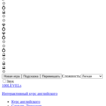
💠
💍
🔮
💠
💠
💎
💍
💎
💍
💠
💠
💍
🔮
💠
🔮
🔮
💠
Сложность:
Новая игра
Подсказка
Перемешать
Звук
100LEVELs
Интерактивный курс английского
Курс английского
Словарь-Тренажер