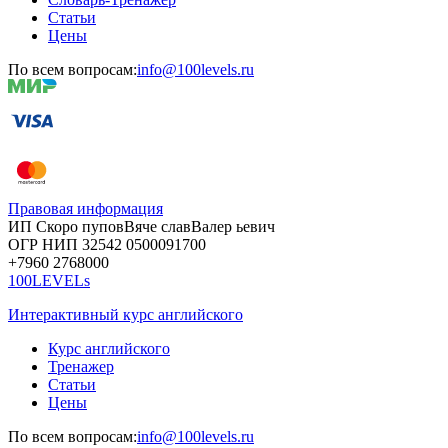
Статьи
Цены
По всем вопросам:
info@100levels.ru
Правовая информация
ИП Скоро
пупов
Вяче
слав
Валер
ьевич
ОГР
НИП
32542
05000
91700
+7960
276
8000
100LEVELs
Интерактивный курс английского
Курс английского
Тренажер
Статьи
Цены
По всем вопросам:
info@100levels.ru