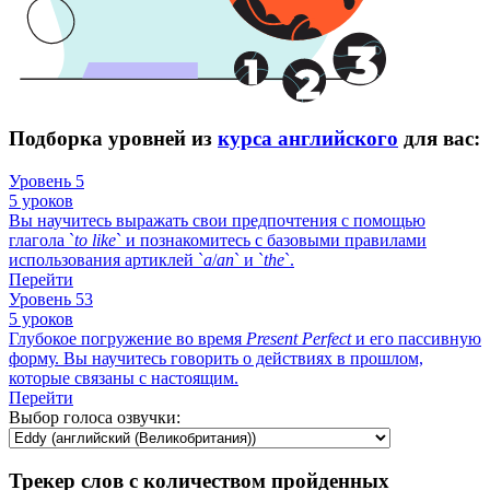
Подборка уровней из
курса английского
для вас:
Уровень 5
5 уроков
Вы научитесь выражать свои предпочтения с помощью
глагола `
to
like
` и познакомитесь с базовыми правилами
использования артиклей `
a
/
an
` и `
the
`.
Перейти
Уровень 53
5 уроков
Глубокое погружение во время
Present
Perfect
и его пассивную
форму. Вы научитесь говорить о действиях в прошлом,
которые связаны с настоящим.
Перейти
Выбор голоса озвучки:
Трекер слов с количеством пройденных