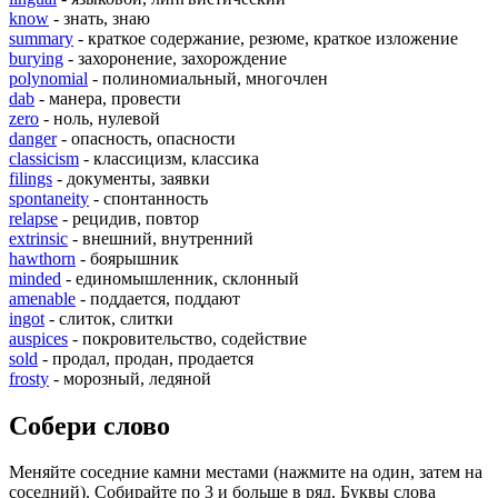
know
- знать, знаю
summary
- краткое содержание, резюме, краткое изложение
burying
- захоронение, захорождение
polynomial
- полиномиальный, многочлен
dab
- манера, провести
zero
- ноль, нулевой
danger
- опасность, опасности
classicism
- классицизм, классика
filings
- документы, заявки
spontaneity
- спонтанность
relapse
- рецидив, повтор
extrinsic
- внешний, внутренний
hawthorn
- боярышник
minded
- единомышленник, склонный
amenable
- поддается, поддают
ingot
- слиток, слитки
auspices
- покровительство, содействие
sold
- продал, продан, продается
frosty
- морозный, ледяной
Собери слово
Меняйте соседние камни местами (нажмите на один, затем на
соседний). Собирайте по 3 и больше в ряд. Буквы слова