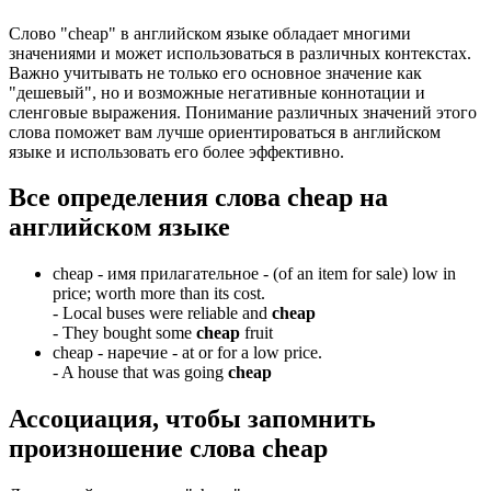
Слово "cheap" в английском языке обладает многими
значениями и может использоваться в различных контекстах.
Важно учитывать не только его основное значение как
"дешевый", но и возможные негативные коннотации и
сленговые выражения. Понимание различных значений этого
слова поможет вам лучше ориентироваться в английском
языке и использовать его более эффективно.
Все определения слова
cheap
на
английском языке
cheap -
имя прилагательное
- (of an item for sale) low in
price; worth more than its cost.
-
Local buses were reliable and
cheap
-
They bought some
cheap
fruit
cheap -
наречие
- at or for a low price.
-
A house that was going
cheap
Ассоциация
, чтобы запомнить
произношение слова
cheap