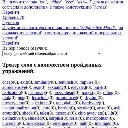
Вы изучите слова `
too
`, `
either
`, `
else
`, `
as
well
` для выражения
согласия и дополнения, а также конструкцию `
here
is
`.
Перейти
Уровень 78
5 уроков
Изучение сослагательного наклонения (
Subjunctive
Mood
) для
выражения желаний, советов, предположений и нереальных
условий.
Перейти
Выбор голоса озвучки:
Трекер слов с количеством пройденных
упражнений:
cheap
(0)
,
exit
(0)
,
similarity
(0)
,
sentinel
(0)
,
impulse
(0)
,
apprehensive
(0)
,
seal
(0)
,
sexuality
(0)
,
elevated
(0)
,
burst
(0)
,
realization
(0)
,
pecuniary
(0)
,
press ahead
(0)
,
majesty
(0)
,
riding
(0)
,
pink
(0)
,
pen
(0)
,
ferocious
(0)
,
pronounced
(0)
,
rhythm
(0)
,
preservation
(0)
,
specimen
(0)
,
negotiable
(0)
,
hardware
(0)
,
institutionalization
(0)
,
cord
(0)
,
barrier
(0)
,
secular
(0)
,
arose
(0)
,
ask
around
(0)
,
shack
(0)
,
tales
(0)
,
therapist
(0)
,
chip away at
(0)
,
lift
(0)
,
distinctive
(0)
,
situated
(0)
,
surplus
(0)
,
resist
(0)
,
metropolitan
(0)
,
uncertain
(0)
,
succession
(0)
,
emergence
(0)
,
bath
(0)
,
intelligent
(0)
,