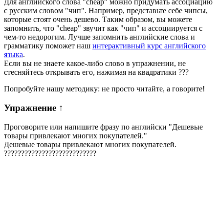
Для английского слова "cheap" можно придумать ассоциацию
с русским словом "чип". Например, представьте себе чипсы,
которые стоят очень дешево. Таким образом, вы можете
запомнить, что "cheap" звучит как "чип" и ассоциируется с
чем-то недорогим. Лучше запомнить английские слова и
грамматику поможет наш
интерактивный курс английского
языка
.
Если вы не знаете какое-либо слово в упражнении, не
стесняйтесь открывать его, нажимая на квадратики
?
?
?
Попробуйте нашу методику: не просто читайте, а говорите!
Упражнение
↑
Проговорите или напишите фразу по английски "
Дешевые
товары привлекают многих покупателей.
"
Дешевые товары привлекают многих покупателей.
?
?
?
?
?
?
?
?
?
?
?
?
?
?
?
?
?
?
?
?
?
?
?
?
?
?
?