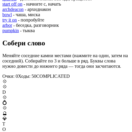
start off on
- начните с, начать
archdeacon
- архидиакон
bowl
- чаша, миска
try it on
- попробуйте
arbor
- беседка, разговорник
pumpkin
- тыква
Собери слово
Меняйте соседние камни местами (нажмите на один, затем на
соседний). Собирайте по 3 и больше в ряд. Буквы слова
нужно довести до нижнего ряда — тогда они засчитаются.
Очки:
0
Ходы:
50
C
O
M
P
L
I
C
A
T
E
D
💠
💠
D
💠
💍
💠
🔮
💎
T
O