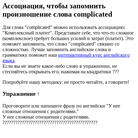
Ассоциация
, чтобы запомнить
произношение слова
complicated
Для слова "complicated" можно использовать ассоциацию:
"Комплексный платит". Представьте себе, что что-то сложное
(комплексное) требует больших усилий и затрат (платит). Это
поможет запомнить, что слово "complicated" связано со
сложностью. Лучше запомнить английские слова и
грамматику поможет наш
интерактивный курс английского
языка
.
Если вы не знаете какое-либо слово в упражнении, не
стесняйтесь открывать его, нажимая на квадратики
?
?
?
Попробуйте нашу методику: не просто читайте, а говорите!
Упражнение
↑
Проговорите или напишите фразу по английски "
У нее
сложные отношения с родителями.
"
У нее сложные отношения с родителями.
?
?
?
?
?
?
?
?
?
?
?
?
?
?
?
?
?
?
?
?
?
?
?
?
?
?
?
?
?
?
?
?
?
?
?
?
?
?
?
?
?
?
?
?