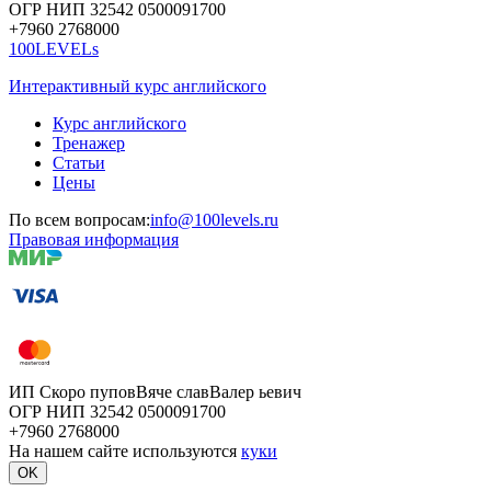
ОГР
НИП
32542
05000
91700
+7960
276
8000
100LEVELs
Интерактивный курс английского
Курс английского
Тренажер
Статьи
Цены
По всем вопросам:
info@100levels.ru
Правовая информация
ИП Скоро
пупов
Вяче
слав
Валер
ьевич
ОГР
НИП
32542
05000
91700
+7960
276
8000
На нашем сайте используются
куки
OK