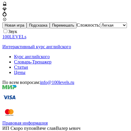
🔮
💎
💍
💠
Сложность:
Новая игра
Подсказка
Перемешать
Звук
100LEVELs
Интерактивный курс английского
Курс английского
Словарь-Тренажер
Статьи
Цены
По всем вопросам:
info@100levels.ru
Правовая информация
ИП Скоро
пупов
Вяче
слав
Валер
ьевич