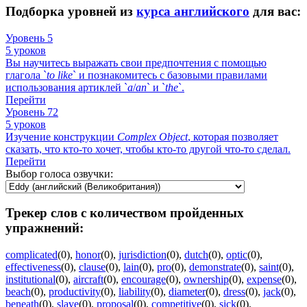
Подборка уровней из
курса английского
для вас:
Уровень 5
5 уроков
Вы научитесь выражать свои предпочтения с помощью
глагола `
to
like
` и познакомитесь с базовыми правилами
использования артиклей `
a
/
an
` и `
the
`.
Перейти
Уровень 72
5 уроков
Изучение конструкции
Complex
Object
, которая позволяет
сказать, что кто-то хочет, чтобы кто-то другой что-то сделал.
Перейти
Выбор голоса озвучки:
Трекер слов с количеством пройденных
упражнений:
complicated
(0)
,
honor
(0)
,
jurisdiction
(0)
,
dutch
(0)
,
optic
(0)
,
effectiveness
(0)
,
clause
(0)
,
lain
(0)
,
pro
(0)
,
demonstrate
(0)
,
saint
(0)
,
institutional
(0)
,
aircraft
(0)
,
encourage
(0)
,
ownership
(0)
,
expense
(0)
,
beach
(0)
,
productivity
(0)
,
liability
(0)
,
diameter
(0)
,
dress
(0)
,
jack
(0)
,
beneath
(0)
,
slave
(0)
,
proposal
(0)
,
competitive
(0)
,
sick
(0)
,