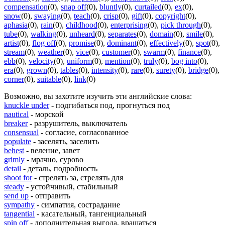
compensation
(0)
,
snap off
(0)
,
bluntly
(0)
,
curtailed
(0)
,
ex
(0)
,
snow
(0)
,
swaying
(0)
,
teach
(0)
,
crisp
(0)
,
gift
(0)
,
copyright
(0)
,
aphasia
(0)
,
rain
(0)
,
childhood
(0)
,
enterprising
(0)
,
pick through
(0)
,
tube
(0)
,
walking
(0)
,
unheard
(0)
,
separates
(0)
,
domain
(0)
,
smile
(0)
,
artist
(0)
,
flog off
(0)
,
promise
(0)
,
dominant
(0)
,
effectively
(0)
,
spot
(0)
,
stream
(0)
,
weather
(0)
,
vice
(0)
,
customer
(0)
,
swarm
(0)
,
finance
(0)
,
ebb
(0)
,
velocity
(0)
,
uniform
(0)
,
mention
(0)
,
truly
(0)
,
bog into
(0)
,
era
(0)
,
grown
(0)
,
tables
(0)
,
intensity
(0)
,
rare
(0)
,
surety
(0)
,
bridge
(0)
,
corner
(0)
,
suitable
(0)
,
link
(0)
Возможно, вы захотите изучить эти английские слова:
knuckle under
- подгибаться под, прогнуться под
nautical
- морской
breaker
- разрушитель, выключатель
consensual
- согласие, согласованное
populate
- заселять, заселить
behest
- веление, завет
grimly
- мрачно, сурово
detail
- деталь, подробность
shoot for
- стрелять за, стрелять для
steady
- устойчивый, стабильный
send up
- отправить
sympathy
- симпатия, сострадание
tangential
- касательный, тангенциальный
spin off
- дополнительная выгода, вращаться