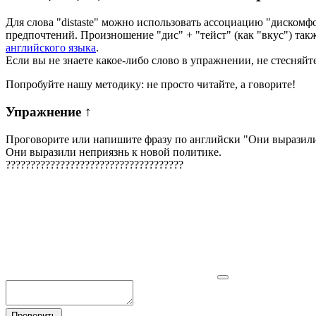
Для слова "distaste" можно использовать ассоциацию "дискомфо
предпочтений. Произношение "дис" + "тейст" (как "вкус") та
английского языка
.
Если вы не знаете какое-либо слово в упражнении, не стесняйт
Попробуйте нашу методику: не просто читайте, а говорите!
Упражнение
↑
Проговорите или напишите фразу по английски "
Они выразили
Они выразили неприязнь к новой политике.
?
?
?
?
?
?
?
?
?
?
?
?
?
?
?
?
?
?
?
?
?
?
?
?
?
?
?
?
?
?
?
?
?
?
?
?
Проверить