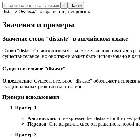
×
Найти
distaste
/dɪsˈteɪst/
- отвращение, неприязнь
Значения и примеры
Значение слова "distaste" в английском языке
Слово "distaste" в английском языке может использоваться в р
существительное, но оно также может быть использовано в кач
Существительное "distaste"
Определение
: Существительное "distaste" обозначает неприяз
эмоциональных реакций на что-либо.
Примеры использования
:
Пример 1
:
Английский
:
She expressed her distaste for the new pol
Перевод
: Она выразила свое отвращение к новой по
Пример 2
: