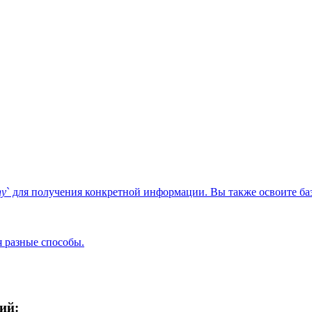
hy
` для получения конкретной информации. Вы также освоите ба
я разные способы.
ий: