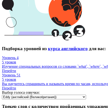
Подборка уровней из
курса английского
для вас:
Уровень 4
5 уроков
Изучение специальных вопросов со словами `
what
`, `
where
`, `
w
Перейти
Уровень 51
5 уроков
Вы научитесь спрашивать и называть время по часам, использу
Перейти
Выбор голоса озвучки:
Трекер слов с количеством пройденных упражнен