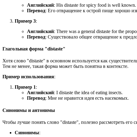
Английский
:
His distaste for spicy food is well known.
Перевод
: Его отвращение к острой пище хорошо из
Пример 3
:
Английский
:
There was a general distaste for the prop
Перевод
: Существовало общее отвращение к пред
Глагольная форма "distaste"
Хотя слово "distaste" в основном используется как существител
Тем не менее, такая форма может быть понятна в контексте.
Пример использования
:
Пример 1
:
Английский
:
I distaste the idea of eating insects.
Перевод
: Мне не нравится идея есть насекомых.
Синонимы и антонимы
Чтобы лучше понять слово "distaste", полезно рассмотреть его
Синонимы
: