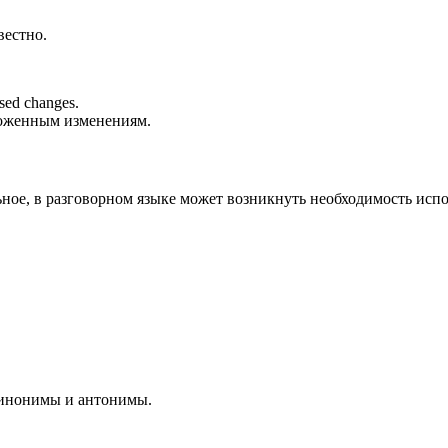
вестно.
osed changes.
ложенным изменениям.
ьное, в разговорном языке может возникнуть необходимость испол
 синонимы и антонимы.