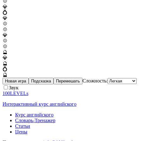
💠
💎
💍
💎
💠
💠
💎
💠
💠
🔮
💎
🔮
💍
🔮
Сложность:
Новая игра
Подсказка
Перемешать
Звук
100LEVELs
Интерактивный курс английского
Курс английского
Словарь-Тренажер
Статьи
Цены