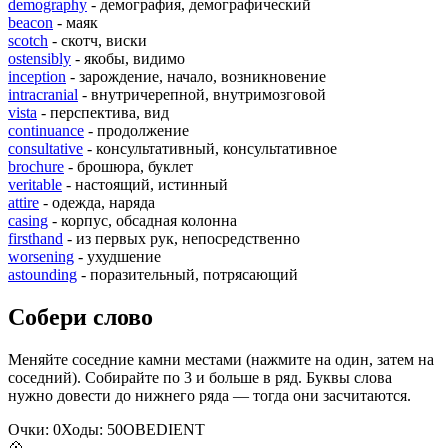
demography
- демография, демографический
beacon
- маяк
scotch
- скотч, виски
ostensibly
- якобы, видимо
inception
- зарождение, начало, возникновение
intracranial
- внутричерепной, внутримозговой
vista
- перспектива, вид
continuance
- продолжение
consultative
- консультативный, консультативное
brochure
- брошюра, буклет
veritable
- настоящий, истинный
attire
- одежда, наряда
casing
- корпус, обсадная колонна
firsthand
- из первых рук, непосредственно
worsening
- ухудшение
astounding
- поразительный, потрясающий
Собери слово
Меняйте соседние камни местами (нажмите на один, затем на
соседний). Собирайте по 3 и больше в ряд. Буквы слова
нужно довести до нижнего ряда — тогда они засчитаются.
Очки:
0
Ходы:
50
O
B
E
D
I
E
N
T
💠