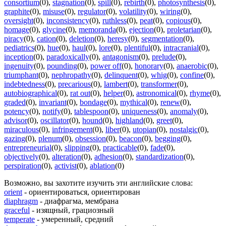
consortium
(0)
,
stagnation
(0)
,
spill
(0)
,
rebirth
(0)
,
photosynthesis
(0)
,
graphite
(0)
,
misuse
(0)
,
regulator
(0)
,
volatility
(0)
,
wiring
(0)
,
oversight
(0)
,
inconsistency
(0)
,
ruthless
(0)
,
peat
(0)
,
copious
(0)
,
homage
(0)
,
glycine
(0)
,
memoranda
(0)
,
ejection
(0)
,
proletarian
(0)
,
piracy
(0)
,
cation
(0)
,
deletion
(0)
,
heresy
(0)
,
segmentation
(0)
,
pediatrics
(0)
,
hue
(0)
,
haul
(0)
,
lore
(0)
,
plentiful
(0)
,
intracranial
(0)
,
inception
(0)
,
paradoxically
(0)
,
antagonism
(0)
,
prelude
(0)
,
ingenuity
(0)
,
pounding
(0)
,
power off
(0)
,
honorary
(0)
,
anaerobic
(0)
,
triumphant
(0)
,
nephropathy
(0)
,
delinquent
(0)
,
whig
(0)
,
confine
(0)
,
indebtedness
(0)
,
precarious
(0)
,
lambert
(0)
,
transformer
(0)
,
autobiographical
(0)
,
rat out
(0)
,
helper
(0)
,
astronomical
(0)
,
rhyme
(0)
,
graded
(0)
,
invariant
(0)
,
bondage
(0)
,
mythical
(0)
,
renew
(0)
,
potency
(0)
,
notify
(0)
,
tablespoon
(0)
,
uniqueness
(0)
,
anomaly
(0)
,
advisor
(0)
,
oscillator
(0)
,
hound
(0)
,
highland
(0)
,
greet
(0)
,
miraculous
(0)
,
infringement
(0)
,
liber
(0)
,
utopian
(0)
,
nostalgic
(0)
,
gazing
(0)
,
plenum
(0)
,
obsession
(0)
,
beacon
(0)
,
begging
(0)
,
entrepreneurial
(0)
,
slipping
(0)
,
practicable
(0)
,
fade
(0)
,
objectively
(0)
,
alteration
(0)
,
adhesion
(0)
,
standardization
(0)
,
perspiration
(0)
,
activist
(0)
,
ablation
(0)
Возможно, вы захотите изучить эти английские слова:
orient
- ориентироваться, ориентирован
diaphragm
- диафрагма, мембрана
graceful
- изящный, грациозный
temperate
- умеренный, средний