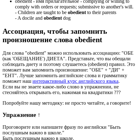
obedient -
имя прилагательное
- complying or willing to
comply with orders or requests; submissive to another's will.
-
Children are taught to be
obedient
to their parents
-
A docile and
obedient
dog
Ассоциация
, чтобы запомнить
произношение слова
obedient
Для слова "obedient" можно использовать ассоциацию: "ОБЕ
(как 'ОБЕЩАНИЕ') ДИЕТА". Представьте, что вы обещали
соблюдать диету и поэтому слушаетесь (obedient) правил. Это
поможет вам запомнить произношение: "ОБЕ" + "ДИ" +
"ЕНТ". Лучше запомнить английские слова и грамматику
поможет наш
интерактивный курс английского языка
.
Если вы не знаете какое-либо слово в упражнении, не
стесняйтесь открывать его, нажимая на квадратики
?
?
?
Попробуйте нашу методику: не просто читайте, а говорите!
Упражнение
↑
Проговорите или напишите фразу по английски "
Быть
послушным важно в школе.
"
Быть послушным важно в школе.