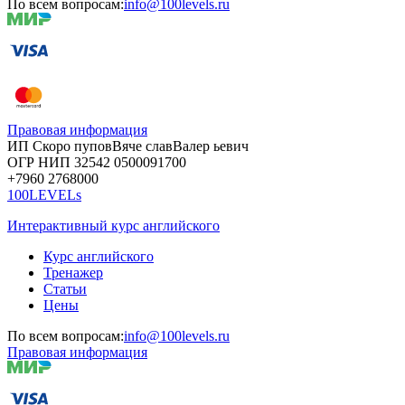
По всем вопросам:
info@100levels.ru
Правовая информация
ИП Скоро
пупов
Вяче
слав
Валер
ьевич
ОГР
НИП
32542
05000
91700
+7960
276
8000
100LEVELs
Интерактивный курс английского
Курс английского
Тренажер
Статьи
Цены
По всем вопросам:
info@100levels.ru
Правовая информация