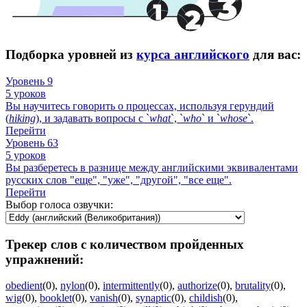
Подборка уровней из
курса английского
для вас:
Уровень 9
5 уроков
Вы научитесь говорить о процессах, используя герундий
(
hiking
), и задавать вопросы с `
what
`, `
who
` и `
whose
`.
Перейти
Уровень 63
5 уроков
Вы разберетесь в разнице между английскими эквивалентами
русских слов "еще", "уже", "другой", "все еще".
Перейти
Выбор голоса озвучки:
Трекер слов с количеством пройденных
упражнений:
obedient
(0)
,
nylon
(0)
,
intermittently
(0)
,
authorize
(0)
,
brutality
(0)
,
wig
(0)
,
booklet
(0)
,
vanish
(0)
,
synaptic
(0)
,
childish
(0)
,