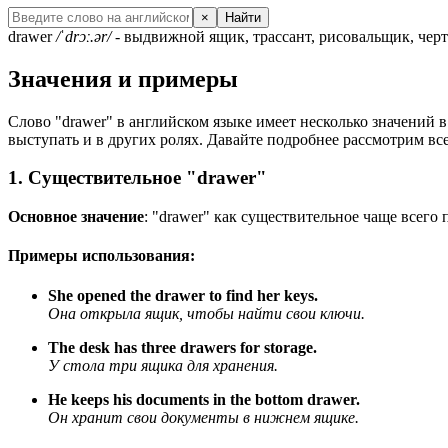
×
Найти
drawer
/ˈdrɔː.ər/
- выдвижной ящик, трассант, рисовальщик, черт
Значения и примеры
Слово "drawer" в английском языке имеет несколько значений в
выступать и в других ролях. Давайте подробнее рассмотрим все
1. Существительное "drawer"
Основное значение
: "drawer" как существительное чаще всего
Примеры использования:
She opened the drawer to find her keys.
Она открыла ящик, чтобы найти свои ключи.
The desk has three drawers for storage.
У стола три ящика для хранения.
He keeps his documents in the bottom drawer.
Он хранит свои документы в нижнем ящике.