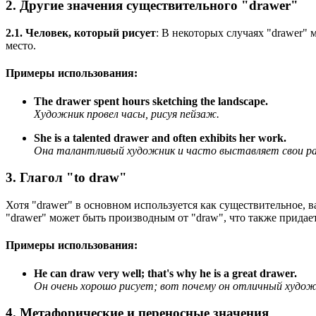
2. Другие значения существительного "drawer"
2.1. Человек, который рисует
: В некоторых случаях "drawer" 
место.
Примеры использования:
The drawer spent hours sketching the landscape.
Художник провел часы, рисуя пейзаж.
She is a talented drawer and often exhibits her work.
Она талантливый художник и часто выставляет свои р
3. Глагол "to draw"
Хотя "drawer" в основном используется как существительное, ва
"drawer" может быть производным от "draw", что также придае
Примеры использования:
He can draw very well; that's why he is a great drawer.
Он очень хорошо рисует; вот почему он отличный худож
4. Метафорические и переносные значения