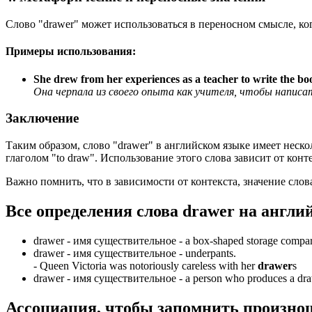
Слово "drawer" может использоваться в переносном смысле, ко
Примеры использования:
She drew from her experiences as a teacher to write the bo
Она черпала из своего опыта как учителя, чтобы написат
Заключение
Таким образом, слово "drawer" в английском языке имеет неско
глаголом "to draw". Использование этого слова зависит от кон
Важно помнить, что в зависимости от контекста, значение слов
Все определения слова
drawer
на англи
drawer -
имя существительное
- a box-shaped storage compartm
drawer -
имя существительное
- underpants.
-
Queen Victoria was notoriously careless with her
drawer
s
drawer -
имя существительное
- a person who produces a dra
Ассоциация
, чтобы запомнить произно