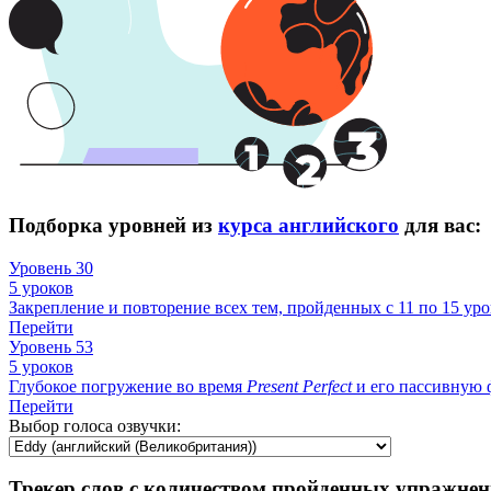
Подборка уровней из
курса английского
для вас:
Уровень 30
5 уроков
Закрепление и повторение всех тем, пройденных с 11 по 15 уро
Перейти
Уровень 53
5 уроков
Глубокое погружение во время
Present
Perfect
и его пассивную ф
Перейти
Выбор голоса озвучки:
Трекер слов с количеством пройденных упражнен