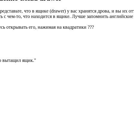
едставьте, что в ящике (drawer) у вас хранятся дрова, и вы их 
зать с чем-то, что находится в ящике. Лучше запомнить английск
есь открывать его, нажимая на квадратики
?
?
?
ю вытащил ящик.
"