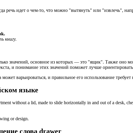
гда речь идет о чем-то, что можно "вытянуть" или "извлечь", н
ok.
ь книгу.
лько значений, основное из которых — это "ящик". Также оно мо
текста, и понимание этих значений поможет лучше ориентировать
а может варьироваться, и правильное его использование требует
йском языке
ent without a lid, made to slide horizontally in and out of a desk, chest
wing or design.
шение слова
drawer