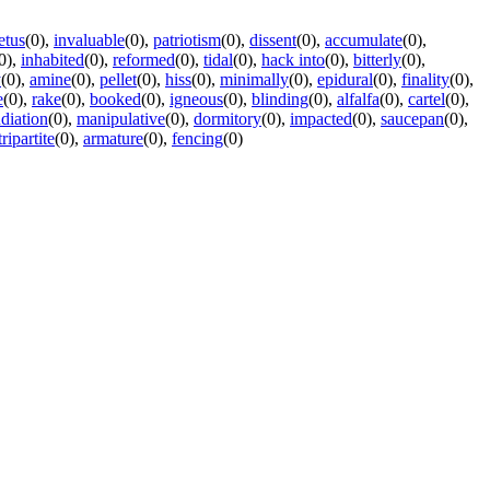
etus
(0)
,
invaluable
(0)
,
patriotism
(0)
,
dissent
(0)
,
accumulate
(0)
,
0)
,
inhabited
(0)
,
reformed
(0)
,
tidal
(0)
,
hack into
(0)
,
bitterly
(0)
,
y
(0)
,
amine
(0)
,
pellet
(0)
,
hiss
(0)
,
minimally
(0)
,
epidural
(0)
,
finality
(0)
,
e
(0)
,
rake
(0)
,
booked
(0)
,
igneous
(0)
,
blinding
(0)
,
alfalfa
(0)
,
cartel
(0)
,
diation
(0)
,
manipulative
(0)
,
dormitory
(0)
,
impacted
(0)
,
saucepan
(0)
,
tripartite
(0)
,
armature
(0)
,
fencing
(0)