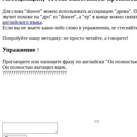
Для слова "drawer" можно использовать ассоциацию "дрова". Пр
звучит похоже на "дро" из "drawer", а "ер" в конце можно свя
английского языка
.
Если вы не знаете какое-либо слово в упражнении, не стесняйт
Попробуйте нашу методику: не просто читайте, а говорите!
Упражнение
↑
Проговорите или напишите фразу по английски "
Он полность
Он полностью вытащил ящик.
?
?
?
?
?
?
?
?
?
?
?
?
?
?
?
?
?
?
?
?
?
?
?
?
?
?
?
?
?
?