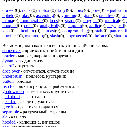
drawer
(0)
,
racist
(0)
,
ribbon
(0)
,
butyl
(0)
,
noisy
(0)
,
pore
(0)
,
equalizatio
upheld
(0)
,
alas
(0)
,
ascending
(0)
,
grinding
(0)
,
grab
(0)
,
radiative
(0)
,
sal
mama
(0)
,
innumerable
(0)
,
bees
(0)
,
spade
(0)
,
sluggish
(0)
,
metrical
(0)
,
bouquet
(0)
,
crust
(0)
,
analytically
(0)
,
soprano
(0)
,
addict
(0)
,
laryngeal
(
taps
(0)
,
subculture
(0)
,
abreast
(0)
,
compromising
(0)
,
stab
(0)
,
pancreatit
nominee
(0)
,
mammoth
(0)
,
slash
(0)
,
unprotected
(0)
,
bolster
(0)
,
shuttin
Возможно, вы захотите изучить эти английские слова:
come over
- приезжать, прийти, приходите
brazier
- мангал, жаровня, прорезин
dynamism
- динамизм
cut off
- отрезать
drop over
- опуститься, опуститься на
underbrush
- подлесок, кустарник
button
- кнопка
fish for
- ловить рыбу для, рыбачить для
go down on
- спуститься, опуститься
gad about
- гэд о, гад о
get along
- ладить, ужиться
give in
- сдаваться, поддаться
separable
- разделяемый, отделим
ala
- аля, ала
hooded
- капюшона, капюшон