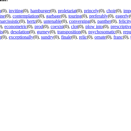
n
(0)
,
inviting
(0)
,
hamburger
(0)
,
proletariat
(0)
,
princely
(0)
,
choir
(0)
,
imp
ine
(0)
,
contemplation
(0)
,
garbage
(0)
,
touring
(0)
,
preferably
(0)
,
eagerly
(
narcissistic
(0)
,
hertz
(0)
,
untenable
(0)
,
converging
(0)
,
panther
(0)
,
felicit
0)
,
econometric
(0)
,
prod
(0)
,
coexist
(0)
,
clot
(0)
,
plow into
(0)
,
prescriptiv
is
(0)
,
desolation
(0)
,
gurney
(0)
,
transposition
(0)
,
psychosomatic
(0)
,
repu
g
(0)
,
exceptionally
(0)
,
sundry
(0)
,
finale
(0)
,
relic
(0)
,
ornate
(0)
,
franc
(0)
,