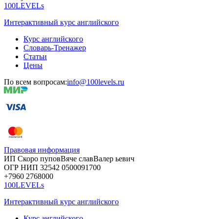
100LEVELs
Интерактивный курс английского
Курс английского
Словарь-Тренажер
Статьи
Цены
По всем вопросам:
info@100levels.ru
Правовая информация
ИП Скоро
пупов
Вяче
слав
Валер
ьевич
ОГР
НИП
32542
05000
91700
+7960
276
8000
100LEVELs
Интерактивный курс английского
Курс английского