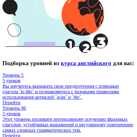
Подборка уровней из
курса английского
для вас:
Уровень 5
5 уроков
Вы научитесь выражать свои предпочтения с помощью
глагола `
to
like
` и познакомитесь с базовыми правилами
использования артиклей `
a
/
an
` и `
the
`.
Перейти
Уровень 96
5 уроков
Этот уровень посвящен интенсивному изучению фразовых
глаголов, устойчивых выражений и регулярному повторению
самых сложных грамматических тем.
Перейти