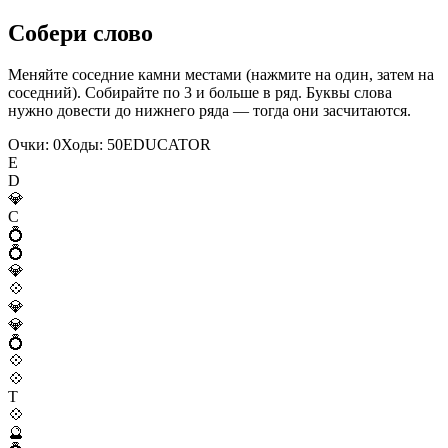
Собери слово
Меняйте соседние камни местами (нажмите на один, затем на
соседний). Собирайте по 3 и больше в ряд. Буквы слова
нужно довести до нижнего ряда — тогда они засчитаются.
Очки:
0
Ходы:
50
E
D
U
C
A
T
O
R
E
D
💎
C
💍
💍
💎
💠
💎
💎
💍
💠
💠
T
💠
🔮