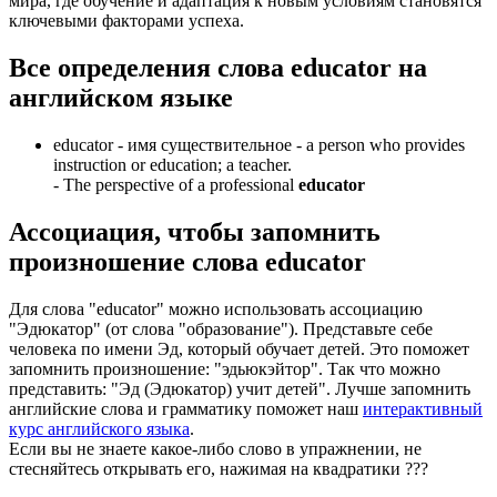
мира, где обучение и адаптация к новым условиям становятся
ключевыми факторами успеха.
Все определения слова
educator
на
английском языке
educator -
имя существительное
- a person who provides
instruction or education; a teacher.
-
The perspective of a professional
educator
Ассоциация
, чтобы запомнить
произношение слова
educator
Для слова "educator" можно использовать ассоциацию
"Эдюкатор" (от слова "образование"). Представьте себе
человека по имени Эд, который обучает детей. Это поможет
запомнить произношение: "эдьюкэйтор". Так что можно
представить: "Эд (Эдюкатор) учит детей". Лучше запомнить
английские слова и грамматику поможет наш
интерактивный
курс английского языка
.
Если вы не знаете какое-либо слово в упражнении, не
стесняйтесь открывать его, нажимая на квадратики
?
?
?