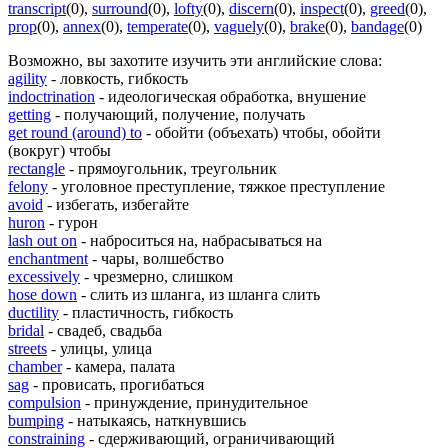
transcript
(0)
,
surround
(0)
,
lofty
(0)
,
discern
(0)
,
inspect
(0)
,
greed
(0)
,
prop
(0)
,
annex
(0)
,
temperate
(0)
,
vaguely
(0)
,
brake
(0)
,
bandage
(0)
Возможно, вы захотите изучить эти английские слова:
agility
- ловкость, гибкость
indoctrination
- идеологическая обработка, внушение
getting
- получающий, получение, получать
get round (around) to
- обойти (объехать) чтобы, обойти
(вокруг) чтобы
rectangle
- прямоугольник, треугольник
felony
- уголовное преступление, тяжкое преступление
avoid
- избегать, избегайте
huron
- гурон
lash out on
- наброситься на, набрасываться на
enchantment
- чары, волшебство
excessively
- чрезмерно, слишком
hose down
- слить из шланга, из шланга слить
ductility
- пластичность, гибкость
bridal
- свадеб, свадьба
streets
- улицы, улица
chamber
- камера, палата
sag
- провисать, прогибаться
compulsion
- принуждение, принудительное
bumping
- натыкаясь, наткнувшись
constraining
- сдерживающий, ограничивающий