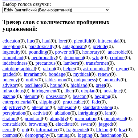
Выбор голоса озвучки:
Трекер слов с количеством пройденных
упражнений:
educator
(0)
,
hue
(0)
,
haul
(0)
,
lore
(0)
,
plentiful
(0)
,
intracranial
(0)
,
inception
(0)
,
paradoxically
(0)
,
antagonism
(0)
,
prelude
(0)
,
ingenuity
(0)
,
pounding
(0)
,
power off
(0)
,
honorary
(0)
,
anaerobic
(0)
,
triumphant
(0)
,
nephropathy
(0)
,
delinquent
(0)
,
whig
(0)
,
confine
(0)
,
indebtedness
(0)
,
precarious
(0)
,
lambert
(0)
,
transformer
(0)
,
autobiographical
(0)
,
rat out
(0)
,
helper
(0)
,
astronomical
(0)
,
rhyme
(0)
,
graded
(0)
,
invariant
(0)
,
bondage
(0)
,
mythical
(0)
,
renew
(0)
,
potency
(0)
,
notify
(0)
,
tablespoon
(0)
,
uniqueness
(0)
,
anomaly
(0)
,
advisor
(0)
,
oscillator
(0)
,
hound
(0)
,
highland
(0)
,
greet
(0)
,
miraculous
(0)
,
infringement
(0)
,
liber
(0)
,
utopian
(0)
,
nostalgic
(0)
,
gazing
(0)
,
plenum
(0)
,
obsession
(0)
,
beacon
(0)
,
begging
(0)
,
entrepreneurial
(0)
,
slipping
(0)
,
practicable
(0)
,
fade
(0)
,
objectively
(0)
,
alteration
(0)
,
adhesion
(0)
,
standardization
(0)
,
perspiration
(0)
,
activist
(0)
,
ablation
(0)
,
intriguing
(0)
,
lan
(0)
,
stratum
(0)
,
point out
(0)
,
almighty
(0)
,
incarnation
(0)
,
ontological
(0)
,
constable
(0)
,
browning
(0)
,
elucidate
(0)
,
swan
(0)
,
jagged
(0)
,
cereal
(0)
,
opt
(0)
,
informative
(0)
,
fragmented
(0)
,
lifelong
(0)
,
lew
(0)
,
cosmos
(0)
,
demography
(0)
,
tuning
(0)
,
logging
(0)
,
fascination
(0)
,