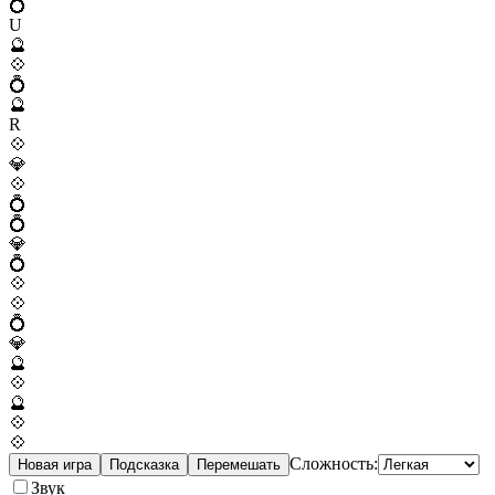
💍
U
🔮
💠
💍
🔮
R
💠
💎
💠
💍
💍
💎
💍
💠
💠
💍
💎
🔮
💠
🔮
💠
💠
Сложность:
Новая игра
Подсказка
Перемешать
Звук