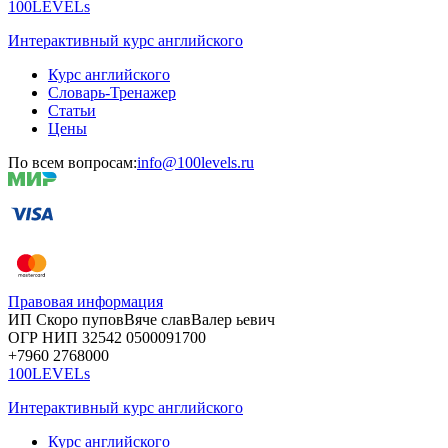
100LEVELs
Интерактивный курс английского
Курс английского
Словарь-Тренажер
Статьи
Цены
По всем вопросам:
info@100levels.ru
Правовая информация
ИП Скоро
пупов
Вяче
слав
Валер
ьевич
ОГР
НИП
32542
05000
91700
+7960
276
8000
100LEVELs
Интерактивный курс английского
Курс английского