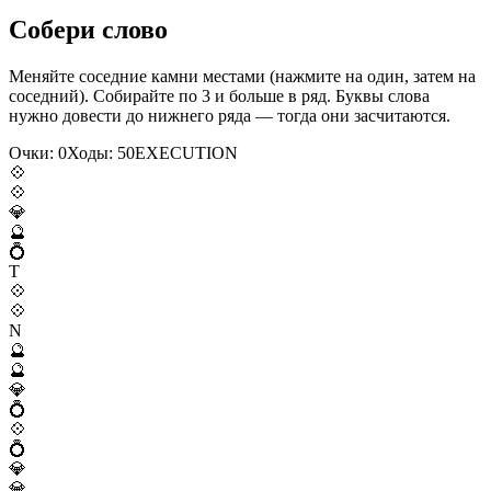
Собери слово
Меняйте соседние камни местами (нажмите на один, затем на
соседний). Собирайте по 3 и больше в ряд. Буквы слова
нужно довести до нижнего ряда — тогда они засчитаются.
Очки:
0
Ходы:
50
E
X
E
C
U
T
I
O
N
💠
💠
💎
🔮
💍
T
💠
💠
N
🔮
🔮
💎
💍
💠
💍
💎
💎