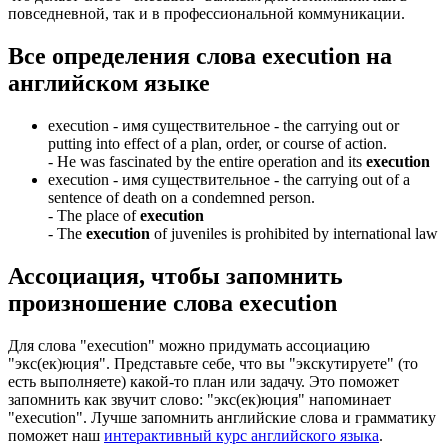
повседневной, так и в профессиональной коммуникации.
Все определения слова
execution
на
английском языке
execution -
имя существительное
- the carrying out or
putting into effect of a plan, order, or course of action.
-
He was fascinated by the entire operation and its
execution
execution -
имя существительное
- the carrying out of a
sentence of death on a condemned person.
-
The place of
execution
-
The
execution
of juveniles is prohibited by international law
Ассоциация
, чтобы запомнить
произношение слова
execution
Для слова "execution" можно придумать ассоциацию
"экс(ек)юция". Представьте себе, что вы "экскутируете" (то
есть выполняете) какой-то план или задачу. Это поможет
запомнить как звучит слово: "экс(ек)юция" напоминает
"execution". Лучше запомнить английские слова и грамматику
поможет наш
интерактивный курс английского языка
.