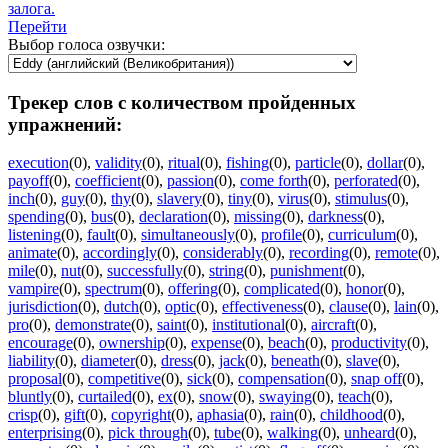
залога.
Перейти
Выбор голоса озвучки:
Трекер слов с количеством пройденных
упражнений:
execution
(0)
,
validity
(0)
,
ritual
(0)
,
fishing
(0)
,
particle
(0)
,
dollar
(0)
,
payoff
(0)
,
coefficient
(0)
,
passion
(0)
,
come forth
(0)
,
perforated
(0)
,
inch
(0)
,
guy
(0)
,
thy
(0)
,
slavery
(0)
,
tiny
(0)
,
virus
(0)
,
stimulus
(0)
,
spending
(0)
,
bus
(0)
,
declaration
(0)
,
missing
(0)
,
darkness
(0)
,
listening
(0)
,
fault
(0)
,
simultaneously
(0)
,
profile
(0)
,
curriculum
(0)
,
animate
(0)
,
accordingly
(0)
,
considerably
(0)
,
recording
(0)
,
remote
(0)
,
mile
(0)
,
nut
(0)
,
successfully
(0)
,
string
(0)
,
punishment
(0)
,
vampire
(0)
,
spectrum
(0)
,
offering
(0)
,
complicated
(0)
,
honor
(0)
,
jurisdiction
(0)
,
dutch
(0)
,
optic
(0)
,
effectiveness
(0)
,
clause
(0)
,
lain
(0)
,
pro
(0)
,
demonstrate
(0)
,
saint
(0)
,
institutional
(0)
,
aircraft
(0)
,
encourage
(0)
,
ownership
(0)
,
expense
(0)
,
beach
(0)
,
productivity
(0)
,
liability
(0)
,
diameter
(0)
,
dress
(0)
,
jack
(0)
,
beneath
(0)
,
slave
(0)
,
proposal
(0)
,
competitive
(0)
,
sick
(0)
,
compensation
(0)
,
snap off
(0)
,
bluntly
(0)
,
curtailed
(0)
,
ex
(0)
,
snow
(0)
,
swaying
(0)
,
teach
(0)
,
crisp
(0)
,
gift
(0)
,
copyright
(0)
,
aphasia
(0)
,
rain
(0)
,
childhood
(0)
,
enterprising
(0)
,
pick through
(0)
,
tube
(0)
,
walking
(0)
,
unheard
(0)
,