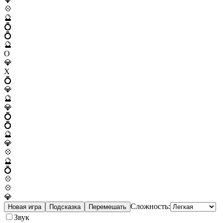
💠
🔮
💍
💍
🔮
O
💎
X
💍
💎
🔮
💎
💍
💍
🔮
💎
💠
🔮
💍
💠
💠
💎
Сложность:
Новая игра
Подсказка
Перемешать
Звук