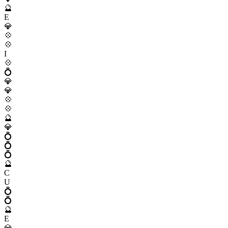
🔮
E
💎
💠
💠
I
💠
💍
💎
💎
💠
💠
🔮
💎
💍
💍
💍
🔮
C
U
💍
💍
🔮
E
💎