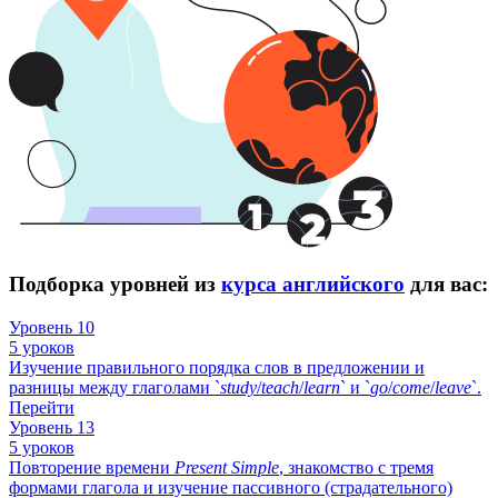
Подборка уровней из
курса английского
для вас:
Уровень 10
5 уроков
Изучение правильного порядка слов в предложении и
разницы между глаголами `
study
/
teach
/
learn
` и `
go
/
come
/
leave
`.
Перейти
Уровень 13
5 уроков
Повторение времени
Present
Simple
, знакомство с тремя
формами глагола и изучение пассивного (страдательного)