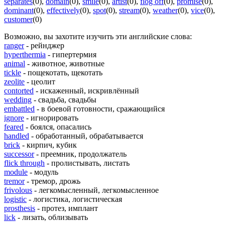
separates
(0)
,
domain
(0)
,
smile
(0)
,
artist
(0)
,
flog off
(0)
,
promise
(0)
,
dominant
(0)
,
effectively
(0)
,
spot
(0)
,
stream
(0)
,
weather
(0)
,
vice
(0)
,
customer
(0)
Возможно, вы захотите изучить эти английские слова:
ranger
- рейнджер
hyperthermia
- гипертермия
animal
- животное, животные
tickle
- пощекотать, щекотать
zeolite
- цеолит
contorted
- искаженный, искривлённый
wedding
- свадьба, свадьбы
embattled
- в боевой готовности, сражающийся
ignore
- игнорировать
feared
- боялся, опасались
handled
- обработанный, обрабатывается
brick
- кирпич, кубик
successor
- преемник, продолжатель
flick through
- пролистывать, листать
module
- модуль
tremor
- тремор, дрожь
frivolous
- легкомысленный, легкомысленное
logistic
- логистика, логистическая
prosthesis
- протез, имплант
lick
- лизать, облизывать