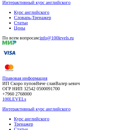
Интерактивный курс английского
Курс английского
Словарь-Тренажер
Статьи
Цены
По всем вопросам:
info@100levels.ru
Правовая информация
ИП Скоро
пупов
Вяче
слав
Валер
ьевич
ОГР
НИП
32542
05000
91700
+7960
276
8000
100LEVELs
Интерактивный курс английского
Курс английского
Тренажер
Статьи