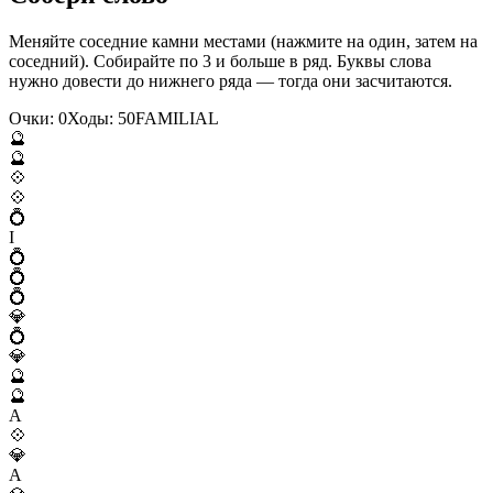
Меняйте соседние камни местами (нажмите на один, затем на
соседний). Собирайте по 3 и больше в ряд. Буквы слова
нужно довести до нижнего ряда — тогда они засчитаются.
Очки:
0
Ходы:
50
F
A
M
I
L
I
A
L
🔮
🔮
💠
💠
💍
I
💍
💍
💍
💎
💍
💎
🔮
🔮
A
💠
💎
A