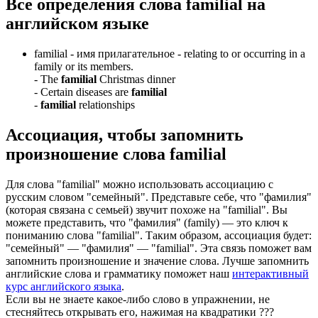
Все определения слова
familial
на
английском языке
familial -
имя прилагательное
- relating to or occurring in a
family or its members.
-
The
familial
Christmas dinner
-
Certain diseases are
familial
-
familial
relationships
Ассоциация
, чтобы запомнить
произношение слова
familial
Для слова "familial" можно использовать ассоциацию с
русским словом "семейный". Представьте себе, что "фамилия"
(которая связана с семьей) звучит похоже на "familial". Вы
можете представить, что "фамилия" (family) — это ключ к
пониманию слова "familial". Таким образом, ассоциация будет:
"семейный" — "фамилия" — "familial". Эта связь поможет вам
запомнить произношение и значение слова. Лучше запомнить
английские слова и грамматику поможет наш
интерактивный
курс английского языка
.
Если вы не знаете какое-либо слово в упражнении, не
стесняйтесь открывать его, нажимая на квадратики
?
?
?