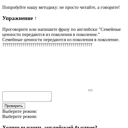
Попробуйте нашу методику: не просто читайте, а говорите!
Упражнение
↑
Проговорите или напишите фразу по английски "
Семейные
ценности передаются из поколения в поколение.
"
Семейные ценности передаются из поколения в поколение.
?
?
?
?
?
?
?
?
?
?
?
?
?
?
?
?
?
?
?
?
?
?
?
?
?
?
?
?
?
?
?
?
?
?
?
?
?
?
?
?
?
?
?
?
?
Проверить
Выберите режим:
Выберите режим:
Хотите выучить английский быстрее?