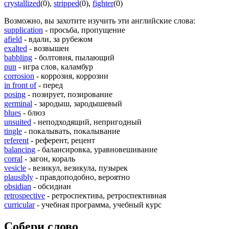
crystallized
(0)
,
stripped
(0)
,
fighter
(0)
Возможно, вы захотите изучить эти английские слова:
supplication
- просьба, пропущение
afield
- вдали, за рубежом
exalted
- возвышен
babbling
- болтовня, пылающий
pun
- игра слов, каламбур
corrosion
- коррозия, коррозии
in front of
- перед
posing
- позирует, позирование
germinal
- зародыш, зародышевый
blues
- блюз
unsuited
- неподходящий, непригодный
tingle
- покалывать, покалывание
referent
- референт, рецент
balancing
- балансировка, уравновешивание
corral
- загон, кораль
vesicle
- везикул, везикула, пузырек
plausibly
- правдоподобно, вероятно
obsidian
- обсидиан
retrospective
- ретроспектива, ретроспективная
curricular
- учебная программа, учебный курс
Собери слово