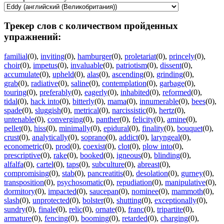
Трекер слов с количеством пройденных
упражнений:
familial
(0)
,
inviting
(0)
,
hamburger
(0)
,
proletariat
(0)
,
princely
(0)
,
choir
(0)
,
impetus
(0)
,
invaluable
(0)
,
patriotism
(0)
,
dissent
(0)
,
accumulate
(0)
,
upheld
(0)
,
alas
(0)
,
ascending
(0)
,
grinding
(0)
,
grab
(0)
,
radiative
(0)
,
saline
(0)
,
contemplation
(0)
,
garbage
(0)
,
touring
(0)
,
preferably
(0)
,
eagerly
(0)
,
inhabited
(0)
,
reformed
(0)
,
tidal
(0)
,
hack into
(0)
,
bitterly
(0)
,
mama
(0)
,
innumerable
(0)
,
bees
(0)
,
spade
(0)
,
sluggish
(0)
,
metrical
(0)
,
narcissistic
(0)
,
hertz
(0)
,
untenable
(0)
,
converging
(0)
,
panther
(0)
,
felicity
(0)
,
amine
(0)
,
pellet
(0)
,
hiss
(0)
,
minimally
(0)
,
epidural
(0)
,
finality
(0)
,
bouquet
(0)
,
crust
(0)
,
analytically
(0)
,
soprano
(0)
,
addict
(0)
,
laryngeal
(0)
,
econometric
(0)
,
prod
(0)
,
coexist
(0)
,
clot
(0)
,
plow into
(0)
,
prescriptive
(0)
,
rake
(0)
,
booked
(0)
,
igneous
(0)
,
blinding
(0)
,
alfalfa
(0)
,
cartel
(0)
,
taps
(0)
,
subculture
(0)
,
abreast
(0)
,
compromising
(0)
,
stab
(0)
,
pancreatitis
(0)
,
desolation
(0)
,
gurney
(0)
,
transposition
(0)
,
psychosomatic
(0)
,
repudiation
(0)
,
manipulative
(0)
,
dormitory
(0)
,
impacted
(0)
,
saucepan
(0)
,
nominee
(0)
,
mammoth
(0)
,
slash
(0)
,
unprotected
(0)
,
bolster
(0)
,
shutting
(0)
,
exceptionally
(0)
,
sundry
(0)
,
finale
(0)
,
relic
(0)
,
ornate
(0)
,
franc
(0)
,
tripartite
(0)
,
armature
(0)
,
fencing
(0)
,
booming
(0)
,
retarded
(0)
,
charging
(0)
,