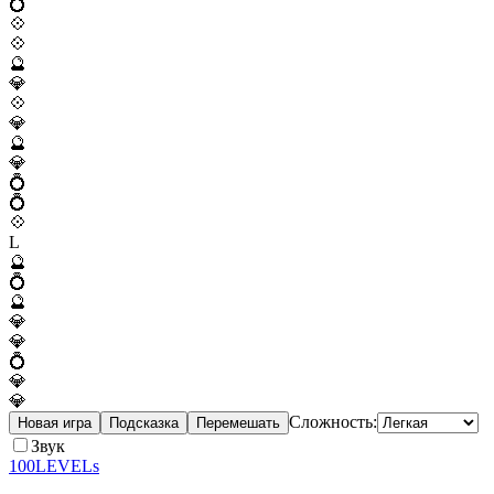
💍
💠
💠
🔮
💎
💠
💎
🔮
💎
💍
💍
💠
L
🔮
💍
🔮
💎
💎
💍
💎
💎
Сложность:
Новая игра
Подсказка
Перемешать
Звук
100LEVELs