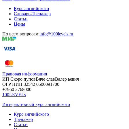
Курс английского
Словарь-Тренажер
Статьи
Цены
По всем вопросам:
info@100levels.ru
Правовая информация
ИП Скоро
пупов
Вяче
слав
Валер
ьевич
ОГР
НИП
32542
05000
91700
+7960
276
8000
100LEVELs
Интерактивный курс английского
Курс английского
Тренажер
Статьи