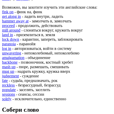
Возможно, вы захотите изучить эти английские слова:
fink on
- финк на, финк
get along in
- ладить внутри, ладить
hammer away at
- замолчать в, замолчать
proceed
- продолжить, действовать
mill around
- слоняться вокруг, кружить вокруг
land in
- приземлиться в, земля
lock down
- карантин, запереть, заблокировать
paranoia
- паранойя
log in
- авторизоваться, войти в систему
unwavering
- непоколебимый, непоколебимо
amalgamation
- объединение
backbone
- позвоночник, костный хребет
mash up
- пюре, размешать, смешивать
mug up
- надрать кружку, кружка вверх
judgement
- суждение
fate
- судьба, предназначать, рок
reckless
- безрассудный, безрассуд
populate
- заселять, заселить
sessions
- сеансы, сессии
solely
- исключительно, единственно
Собери слово