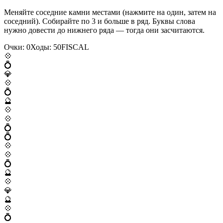
Меняйте соседние камни местами (нажмите на один, затем на
соседний). Собирайте по 3 и больше в ряд. Буквы слова
нужно довести до нижнего ряда — тогда они засчитаются.
Очки:
0
Ходы:
50
F
I
S
C
A
L
💠
💍
💎
💠
💍
🔮
💠
💠
💍
💍
💠
💠
💍
🔮
💠
💎
🔮
💠
💍