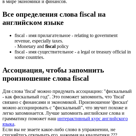
в мире экономики и финансов.
Все определения слова
fiscal
на
английском языке
fiscal -
имя прилагательное
- relating to government
revenue, especially taxes.
-
Monetary and
fiscal
policy
fiscal -
имя существительное
- a legal or treasury official in
some countries.
Ассоциация
, чтобы запомнить
произношение слова
fiscal
Для слова 'fiscal' можно придумать ассоциацию: "фискальный
- как фискальный год". Это поможет запомнить, что 'fiscal'
связано с финансами и экономикой. Произношение 'фискал'
можно ассоциировать с "фискальный", что звучит похоже и
легко запоминается. Лучше запомнить английские слова и
грамматику поможет наш
интерактивный курс английского
языка
.
Если вы не знаете какое-либо слово в упражнении, не
стесняйтесь открывать его, нажимая на квадратики
?
?
?