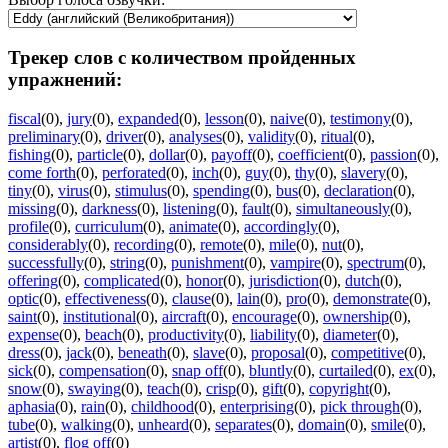
Трекер слов с количеством пройденных
упражнений:
fiscal
(0)
,
jury
(0)
,
expanded
(0)
,
lesson
(0)
,
naive
(0)
,
testimony
(0)
,
preliminary
(0)
,
driver
(0)
,
analyses
(0)
,
validity
(0)
,
ritual
(0)
,
fishing
(0)
,
particle
(0)
,
dollar
(0)
,
payoff
(0)
,
coefficient
(0)
,
passion
(0)
,
come forth
(0)
,
perforated
(0)
,
inch
(0)
,
guy
(0)
,
thy
(0)
,
slavery
(0)
,
tiny
(0)
,
virus
(0)
,
stimulus
(0)
,
spending
(0)
,
bus
(0)
,
declaration
(0)
,
missing
(0)
,
darkness
(0)
,
listening
(0)
,
fault
(0)
,
simultaneously
(0)
,
profile
(0)
,
curriculum
(0)
,
animate
(0)
,
accordingly
(0)
,
considerably
(0)
,
recording
(0)
,
remote
(0)
,
mile
(0)
,
nut
(0)
,
successfully
(0)
,
string
(0)
,
punishment
(0)
,
vampire
(0)
,
spectrum
(0)
,
offering
(0)
,
complicated
(0)
,
honor
(0)
,
jurisdiction
(0)
,
dutch
(0)
,
optic
(0)
,
effectiveness
(0)
,
clause
(0)
,
lain
(0)
,
pro
(0)
,
demonstrate
(0)
,
saint
(0)
,
institutional
(0)
,
aircraft
(0)
,
encourage
(0)
,
ownership
(0)
,
expense
(0)
,
beach
(0)
,
productivity
(0)
,
liability
(0)
,
diameter
(0)
,
dress
(0)
,
jack
(0)
,
beneath
(0)
,
slave
(0)
,
proposal
(0)
,
competitive
(0)
,
sick
(0)
,
compensation
(0)
,
snap off
(0)
,
bluntly
(0)
,
curtailed
(0)
,
ex
(0)
,
snow
(0)
,
swaying
(0)
,
teach
(0)
,
crisp
(0)
,
gift
(0)
,
copyright
(0)
,
aphasia
(0)
,
rain
(0)
,
childhood
(0)
,
enterprising
(0)
,
pick through
(0)
,
tube
(0)
,
walking
(0)
,
unheard
(0)
,
separates
(0)
,
domain
(0)
,
smile
(0)
,
artist
(0)
,
flog off
(0)