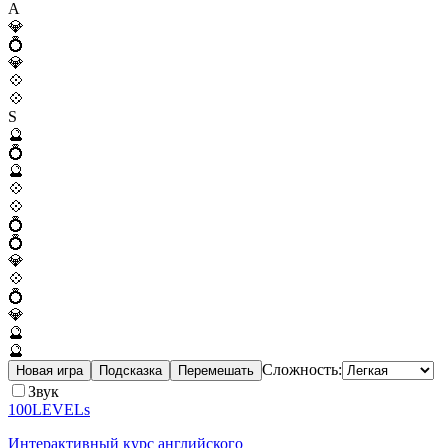
A
💎
💍
💎
💠
💠
S
🔮
💍
🔮
💠
💠
💍
💍
💎
💠
💍
💎
🔮
🔮
Сложность:
Новая игра
Подсказка
Перемешать
Звук
100LEVELs
Интерактивный курс английского