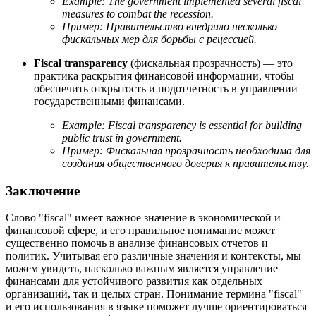
Example:
The government implemented several fiscal
measures to combat the recession.
Пример: Правительство внедрило несколько
фискальных мер для борьбы с рецессией.
Fiscal transparency
(фискальная прозрачность) — это
практика раскрытия финансовой информации, чтобы
обеспечить открытость и подотчетность в управлении
государственными финансами.
Example:
Fiscal transparency is essential for building
public trust in government.
Пример: Фискальная прозрачность необходима для
создания общественного доверия к правительству.
Заключение
Слово "fiscal" имеет важное значение в экономической и
финансовой сфере, и его правильное понимание может
существенно помочь в анализе финансовых отчетов и
политик. Учитывая его различные значения и контексты, мы
можем увидеть, насколько важным является управление
финансами для устойчивого развития как отдельных
организаций, так и целых стран. Понимание термина "fiscal"
и его использования в языке поможет лучше ориентироваться