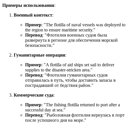
Примеры использования
:
Военный контекст
:
Пример
: "
The flotilla of naval vessels was deployed to
the region to ensure maritime security.
"
Перевод
: "Флотилия военных судов была
развернута в регионе для обеспечения морской
безопасности."
Гуманитарные операции
:
Пример
: "
A flotilla of aid ships set sail to deliver
supplies to the disaster-stricken area.
"
Перевод
: "Флотилия гуманитарных судов
отправилась в путь, чтобы доставить запасы в
пострадавший от бедствия район."
Коммерческие суда
:
Пример
: "
The fishing flotilla returned to port after a
successful day at sea.
"
Перевод
: "Рыболовная флотилия вернулась в порт
после успешного дня на море."