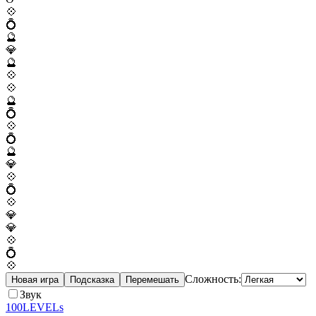
💠
💍
🔮
💎
🔮
💠
💠
🔮
💍
💠
💍
🔮
💎
💠
💍
💠
💎
💎
💠
💍
💠
Сложность:
Новая игра
Подсказка
Перемешать
Звук
100LEVELs