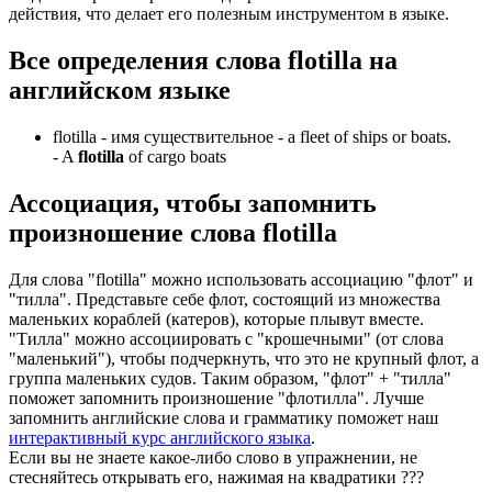
действия, что делает его полезным инструментом в языке.
Все определения слова
flotilla
на
английском языке
flotilla -
имя существительное
- a fleet of ships or boats.
-
A
flotilla
of cargo boats
Ассоциация
, чтобы запомнить
произношение слова
flotilla
Для слова "flotilla" можно использовать ассоциацию "флот" и
"тилла". Представьте себе флот, состоящий из множества
маленьких кораблей (катеров), которые плывут вместе.
"Тилла" можно ассоциировать с "крошечными" (от слова
"маленький"), чтобы подчеркнуть, что это не крупный флот, а
группа маленьких судов. Таким образом, "флот" + "тилла"
поможет запомнить произношение "флотилла". Лучше
запомнить английские слова и грамматику поможет наш
интерактивный курс английского языка
.
Если вы не знаете какое-либо слово в упражнении, не
стесняйтесь открывать его, нажимая на квадратики
?
?
?