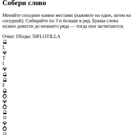
Собери слово
Меняйте соседние камни местами (нажмите на один, затем на
соседний). Собирайте по 3 и больше в ряд. Буквы слова
нужно довести до нижнего ряда — тогда они засчитаются.
Очки:
0
Ходы:
50
F
L
O
T
I
L
L
A
🔮
L
💎
T
I
💎
🔮
🔮
F
🔮
💍
💎
💍
🔮
💠
💎
💍
💠