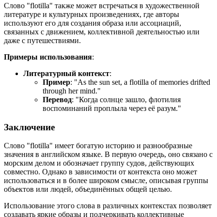
Слово "flotilla" также может встречаться в художественной
литературе и культурных произведениях, где авторы
используют его для создания образа или ассоциаций,
связанных с движением, коллективной деятельностью или
даже с путешествиями.
Примеры использования
:
Литературный контекст
:
Пример
: "
As the sun set, a flotilla of memories drifted
through her mind.
"
Перевод
: "Когда солнце зашло, флотилия
воспоминаний проплыла через её разум."
Заключение
Слово "flotilla" имеет богатую историю и разнообразные
значения в английском языке. В первую очередь, оно связано с
морским делом и обозначает группу судов, действующих
совместно. Однако в зависимости от контекста оно может
использоваться и в более широком смысле, описывая группы
объектов или людей, объединённых общей целью.
Использование этого слова в различных контекстах позволяет
создавать яркие образы и подчеркивать коллективные