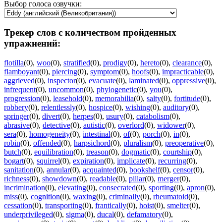
Выбор голоса озвучки:
Трекер слов с количеством пройденных
упражнений:
flotilla
(0)
,
woo
(0)
,
stratified
(0)
,
prodigy
(0)
,
hereto
(0)
,
clearance
(0)
,
flamboyant
(0)
,
piercing
(0)
,
symptom
(0)
,
hoofs
(0)
,
impracticable
(0)
,
aggrieved
(0)
,
inspector
(0)
,
evacuate
(0)
,
laminated
(0)
,
oppressive
(0)
,
infrequent
(0)
,
uncommon
(0)
,
phylogenetic
(0)
,
you
(0)
,
progression
(0)
,
leasehold
(0)
,
memorabilia
(0)
,
salty
(0)
,
fortitude
(0)
,
robbery
(0)
,
relentlessly
(0)
,
hospice
(0)
,
wishing
(0)
,
auditory
(0)
,
springer
(0)
,
divert
(0)
,
herpes
(0)
,
usury
(0)
,
catabolism
(0)
,
abrasive
(0)
,
detective
(0)
,
autistic
(0)
,
overlord
(0)
,
widower
(0)
,
sera
(0)
,
homogeneity
(0)
,
intestinal
(0)
,
of
(0)
,
porch
(0)
,
in
(0)
,
robin
(0)
,
offended
(0)
,
harpsichord
(0)
,
pluralism
(0)
,
preoperative
(0)
,
butch
(0)
,
equilibration
(0)
,
treason
(0)
,
dogmatic
(0)
,
courtship
(0)
,
bogart
(0)
,
squirrel
(0)
,
expiration
(0)
,
implicate
(0)
,
recurring
(0)
,
sanitation
(0)
,
annular
(0)
,
acquainted
(0)
,
bookshelf
(0)
,
censor
(0)
,
richness
(0)
,
showdown
(0)
,
readable
(0)
,
pillar
(0)
,
merger
(0)
,
incrimination
(0)
,
elevating
(0)
,
consecrated
(0)
,
sporting
(0)
,
apron
(0)
,
miss
(0)
,
cognition
(0)
,
waxing
(0)
,
criminally
(0)
,
rheumatoid
(0)
,
cessation
(0)
,
transporting
(0)
,
frantically
(0)
,
hoist
(0)
,
smelter
(0)
,
underprivileged
(0)
,
sigma
(0)
,
ducal
(0)
,
defamatory
(0)
,