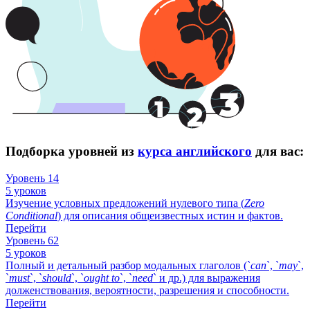
Подборка уровней из
курса английского
для вас:
Уровень 14
5 уроков
Изучение условных предложений нулевого типа (
Zero
Conditional
) для описания общеизвестных истин и фактов.
Перейти
Уровень 62
5 уроков
Полный и детальный разбор модальных глаголов (`
can
`, `
may
`,
`
must
`, `
should
`, `
ought
to
`, `
need
` и др.) для выражения
долженствования, вероятности, разрешения и способности.
Перейти