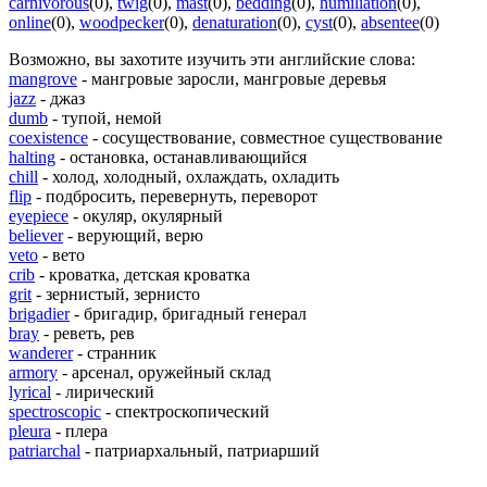
carnivorous
(0)
,
twig
(0)
,
mast
(0)
,
bedding
(0)
,
humiliation
(0)
,
online
(0)
,
woodpecker
(0)
,
denaturation
(0)
,
cyst
(0)
,
absentee
(0)
Возможно, вы захотите изучить эти английские слова:
mangrove
- мангровые заросли, мангровые деревья
jazz
- джаз
dumb
- тупой, немой
coexistence
- сосуществование, совместное существование
halting
- остановка, останавливающийся
chill
- холод, холодный, охлаждать, охладить
flip
- подбросить, перевернуть, переворот
eyepiece
- окуляр, окулярный
believer
- верующий, верю
veto
- вето
crib
- кроватка, детская кроватка
grit
- зернистый, зернисто
brigadier
- бригадир, бригадный генерал
bray
- реветь, рев
wanderer
- странник
armory
- арсенал, оружейный склад
lyrical
- лирический
spectroscopic
- спектроскопический
pleura
- плера
patriarchal
- патриархальный, патриарший