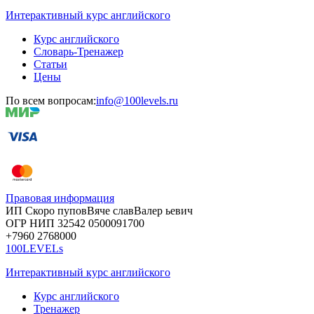
Интерактивный курс английского
Курс английского
Словарь-Тренажер
Статьи
Цены
По всем вопросам:
info@100levels.ru
Правовая информация
ИП Скоро
пупов
Вяче
слав
Валер
ьевич
ОГР
НИП
32542
05000
91700
+7960
276
8000
100LEVELs
Интерактивный курс английского
Курс английского
Тренажер