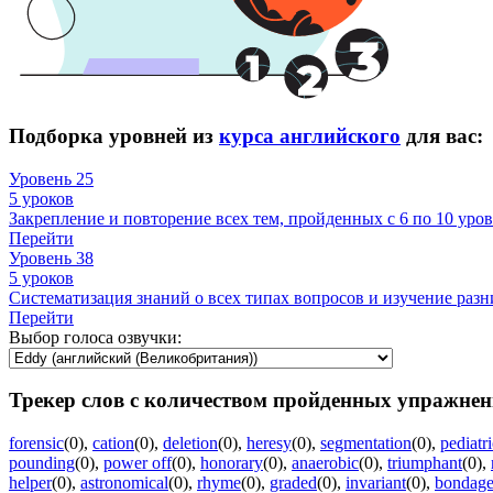
Подборка уровней из
курса английского
для вас:
Уровень 25
5 уроков
Закрепление и повторение всех тем, пройденных с 6 по 10 уров
Перейти
Уровень 38
5 уроков
Систематизация знаний о всех типах вопросов и изучение раз
Перейти
Выбор голоса озвучки:
Трекер слов с количеством пройденных упражнен
forensic
(0)
,
cation
(0)
,
deletion
(0)
,
heresy
(0)
,
segmentation
(0)
,
pediatri
pounding
(0)
,
power off
(0)
,
honorary
(0)
,
anaerobic
(0)
,
triumphant
(0)
,
helper
(0)
,
astronomical
(0)
,
rhyme
(0)
,
graded
(0)
,
invariant
(0)
,
bondag