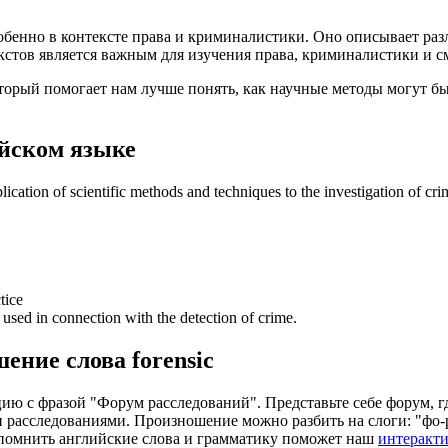
особенно в контексте права и криминалистики. Оно описывает ра
екстов является важным для изучения права, криминалистики и 
оторый помогает нам лучше понять, как научные методы могут б
йском языке
plication of scientific methods and techniques to the investigation of cri
tice
s used in connection with the detection of crime.
шение слова
forensic
цию с фразой "Форум расследований". Представьте себе форум, г
й и расследованиями. Произношение можно разбить на слоги: "фо
 запомнить английские слова и грамматику поможет наш
интеракти