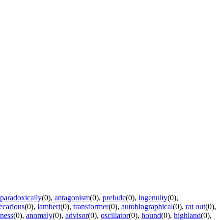
paradoxically
(0)
,
antagonism
(0)
,
prelude
(0)
,
ingenuity
(0)
,
ecarious
(0)
,
lambert
(0)
,
transformer
(0)
,
autobiographical
(0)
,
rat out
(0)
,
ness
(0)
,
anomaly
(0)
,
advisor
(0)
,
oscillator
(0)
,
hound
(0)
,
highland
(0)
,