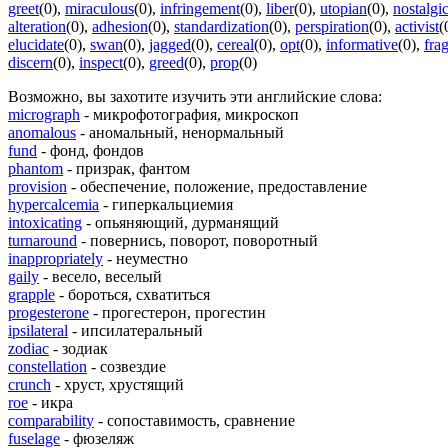
greet
(0)
,
miraculous
(0)
,
infringement
(0)
,
liber
(0)
,
utopian
(0)
,
nostalgi
alteration
(0)
,
adhesion
(0)
,
standardization
(0)
,
perspiration
(0)
,
activist
(
elucidate
(0)
,
swan
(0)
,
jagged
(0)
,
cereal
(0)
,
opt
(0)
,
informative
(0)
,
fra
discern
(0)
,
inspect
(0)
,
greed
(0)
,
prop
(0)
Возможно, вы захотите изучить эти английские слова:
micrograph
- микрофотография, микроскоп
anomalous
- аномальный, ненормальный
fund
- фонд, фондов
phantom
- призрак, фантом
provision
- обеспечение, положение, предоставление
hypercalcemia
- гиперкальциемия
intoxicating
- опьяняющий, дурманящий
turnaround
- повернись, поворот, поворотный
inappropriately
- неуместно
gaily
- весело, веселый
grapple
- бороться, схватиться
progesterone
- прогестерон, прогестин
ipsilateral
- ипсилатеральный
zodiac
- зодиак
constellation
- созвездие
crunch
- хруст, хрустящий
roe
- икра
comparability
- сопоставимость, сравнение
fuselage
- фюзеляж