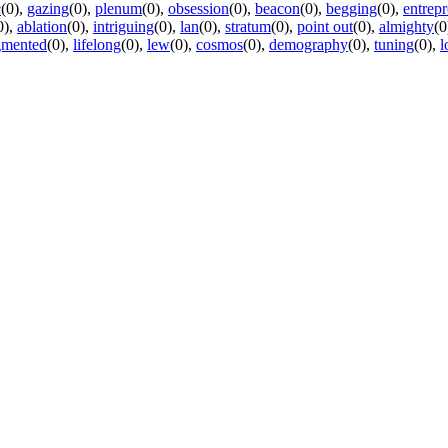
c
(0)
,
gazing
(0)
,
plenum
(0)
,
obsession
(0)
,
beacon
(0)
,
begging
(0)
,
entrepr
0)
,
ablation
(0)
,
intriguing
(0)
,
lan
(0)
,
stratum
(0)
,
point out
(0)
,
almighty
(0
gmented
(0)
,
lifelong
(0)
,
lew
(0)
,
cosmos
(0)
,
demography
(0)
,
tuning
(0)
,
l