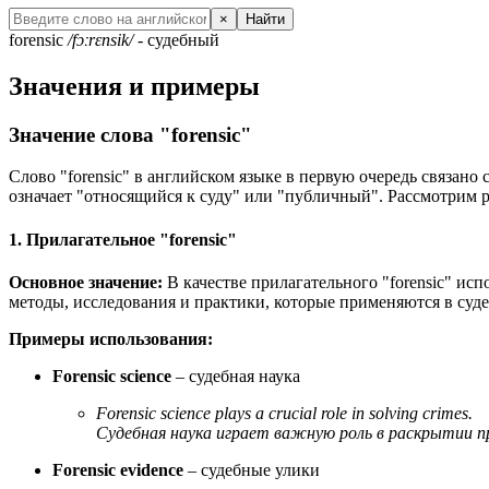
×
Найти
forensic
/fɔːrɛnsik/
- судебный
Значения и примеры
Значение слова "forensic"
Слово "forensic" в английском языке в первую очередь связано
означает "относящийся к суду" или "публичный". Рассмотрим р
1. Прилагательное "forensic"
Основное значение:
В качестве прилагательного "forensic" ис
методы, исследования и практики, которые применяются в суде
Примеры использования:
Forensic science
– судебная наука
Forensic science plays a crucial role in solving crimes.
Судебная наука играет важную роль в раскрытии п
Forensic evidence
– судебные улики