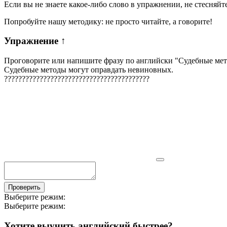
Если вы не знаете какое-либо слово в упражнении, не стесняйт
Попробуйте нашу методику: не просто читайте, а говорите!
Упражнение
↑
Проговорите или напишите фразу по английски "
Судебные мет
Судебные методы могут оправдать невиновных.
?
?
?
?
?
?
?
?
?
?
?
?
?
?
?
?
?
?
?
?
?
?
?
?
?
?
?
?
?
?
?
?
?
?
?
?
?
?
?
?
?
Проверить
Выберите режим:
Выберите режим:
Хотите выучить английский быстрее?