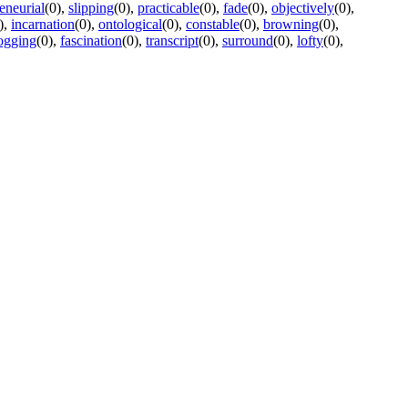
eneurial
(0)
,
slipping
(0)
,
practicable
(0)
,
fade
(0)
,
objectively
(0)
,
)
,
incarnation
(0)
,
ontological
(0)
,
constable
(0)
,
browning
(0)
,
ogging
(0)
,
fascination
(0)
,
transcript
(0)
,
surround
(0)
,
lofty
(0)
,