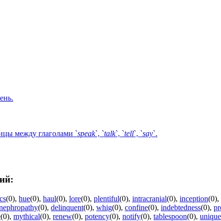
ень.
ницы между глаголами `
speak
`, `
talk
`, `
tell
`, `
say
`.
ий:
cs
(0)
,
hue
(0)
,
haul
(0)
,
lore
(0)
,
plentiful
(0)
,
intracranial
(0)
,
inception
(0)
,
nephropathy
(0)
,
delinquent
(0)
,
whig
(0)
,
confine
(0)
,
indebtedness
(0)
,
pr
e
(0)
,
mythical
(0)
,
renew
(0)
,
potency
(0)
,
notify
(0)
,
tablespoon
(0)
,
unique