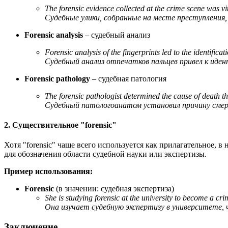
The forensic evidence collected at the crime scene was vit
Судебные улики, собранные на месте преступления
Forensic analysis
– судебный анализ
Forensic analysis of the fingerprints led to the identificat
Судебный анализ отпечатков пальцев привел к иде
Forensic pathology
– судебная патология
The forensic pathologist determined the cause of death 
Судебный патологоанатом установил причину смер
2. Существительное "forensic"
Хотя "forensic" чаще всего используется как прилагательное, в
для обозначения области судебной науки или экспертизы.
Пример использования:
Forensic
(в значении: судебная экспертиза)
She is studying forensic at the university to become a cri
Она изучает судебную экспертизу в университете,
Заключение