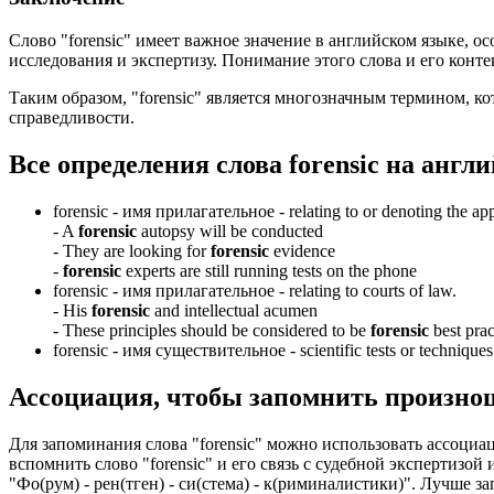
Слово "forensic" имеет важное значение в английском языке, 
исследования и экспертизу. Понимание этого слова и его конт
Таким образом, "forensic" является многозначным термином, к
справедливости.
Все определения слова
forensic
на англи
forensic -
имя прилагательное
- relating to or denoting the ap
-
A
forensic
autopsy will be conducted
-
They are looking for
forensic
evidence
-
forensic
experts are still running tests on the phone
forensic -
имя прилагательное
- relating to courts of law.
-
His
forensic
and intellectual acumen
-
These principles should be considered to be
forensic
best prac
forensic -
имя существительное
- scientific tests or technique
Ассоциация
, чтобы запомнить произно
Для запоминания слова "forensic" можно использовать ассоциа
вспомнить слово "forensic" и его связь с судебной экспертизо
"Фо(рум) - рен(тген) - си(стема) - к(риминалистики)". Лучше