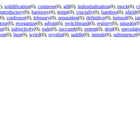
)
,
solidification
(0)
,
compose
(0)
,
gill
(0)
,
industrialization
(0)
,
mock
(0)
,
ci
introductory
(0)
,
harmony
(0)
,
tempt
(0)
,
crucially
(0)
,
bamboo
(0)
,
afield
(0
(0)
,
confessor
(0)
,
february
(0)
,
separating
(0)
,
definitive
(0)
,
turmoil
(0)
,
ra
tour
(0)
,
reorganize
(0)
,
adjoin
(0)
,
switchboard
(0)
,
registry
(0)
,
sinusitis
(0
ar
(0)
,
subjectivity
(0)
,
rude
(0)
,
succumb
(0)
,
potent
(0)
,
dent
(0)
,
speculati
ion
(0)
,
bun
(0)
,
weird
(0)
,
royalist
(0)
,
saddle
(0)
,
intrude
(0)
,
subsistence
(0