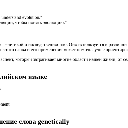
o understand evolution.
"
уляции, чтобы понять эволюцию."
х с генетикой и наследственностью. Оно используется в различ
е этого слова и его применения может помочь лучше ориентиро
й аспект, который затрагивает многие области нашей жизни, от с
глийском языке
.
opment.
шение слова
genetically