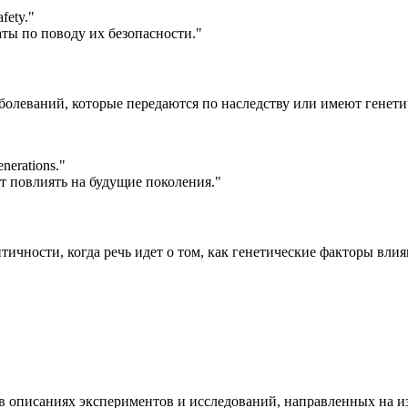
fety.
"
ы по поводу их безопасности."
заболеваний, которые передаются по наследству или имеют гене
enerations.
"
т повлиять на будущие поколения."
ентичности, когда речь идет о том, как генетические факторы вл
ся в описаниях экспериментов и исследований, направленных на 