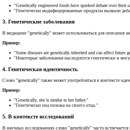
"
Genetically engineered foods have sparked debate over their sa
"Генетически модифицированные продукты вызвали дебат
3. Генетические заболевания
В медицине "genetically" может использоваться для описания 
Пример:
"
Some diseases are genetically inherited and can affect future g
"Некоторые заболевания наследуются генетически и могу
4. Генетическая идентичность
Слово "genetically" также может употребляться в контексте ид
Пример:
"
Genetically, she is similar to her father.
"
"Генетически она похожа на своего отца."
5. В контексте исследований
В научных исследованиях слово "genetically" часто встречает