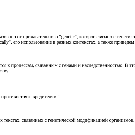
разовано от прилагательного "genetic", которое связано с генет
cally", его использование в разных контекстах, а также приведе
ится к процессам, связанным с генами и наследственностью. В э
ству.
 противостоять вредителям."
их текстах, связанных с генетической модификацией организмов,