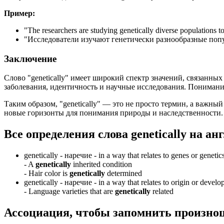
Пример:
"
The researchers are studying genetically diverse populations t
"Исследователи изучают генетически разнообразные поп
Заключение
Слово "genetically" имеет широкий спектр значений, связанны
заболевания, идентичность и научные исследования. Понимани
Таким образом, "genetically" — это не просто термин, а важны
новые горизонты для понимания природы и наследственности.
Все определения слова
genetically
на ан
genetically -
наречие
- in a way that relates to genes or genetics
-
A
genetically
inherited condition
-
Hair color is
genetically
determined
genetically -
наречие
- in a way that relates to origin or devel
-
Language varieties that are
genetically
related
Ассоциация
, чтобы запомнить произно