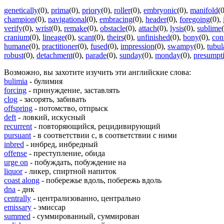
genetically
(0)
,
prima
(0)
,
priory
(0)
,
roller
(0)
,
embryonic
(0)
,
manifold
(0
champion
(0)
,
navigational
(0)
,
embracing
(0)
,
header
(0)
,
foregoing
(0)
,
verify
(0)
,
wrist
(0)
,
remake
(0)
,
obstacle
(0)
,
attach
(0)
,
lysis
(0)
,
sublime
cranium
(0)
,
lineage
(0)
,
scant
(0)
,
theirs
(0)
,
unfinished
(0)
,
bony
(0)
,
con
humane
(0)
,
practitioner
(0)
,
fused
(0)
,
impression
(0)
,
swampy
(0)
,
tubul
robust
(0)
,
detachment
(0)
,
parade
(0)
,
sunday
(0)
,
monday
(0)
,
presumpt
Возможно, вы захотите изучить эти английские слова:
bulimia
- булимия
forcing
- принуждение, заставлять
clog
- засорять, забивать
offspring
- потомство, отпрыск
deft
- ловкий, искусный
recurrent
- повторяющийся, рецидивирующий
pursuant
- в соответствии с, в соответствии с ними
inbred
- инбред, инбредный
offense
- преступление, обида
urge on
- побуждать, побуждение на
liquor
- ликер, спиртной напиток
coast along
- побережье вдоль, побережь вдоль
dna
- днк
centrally
- централизованно, центрально
emissary
- эмиссар
summed
- суммированный, суммирован