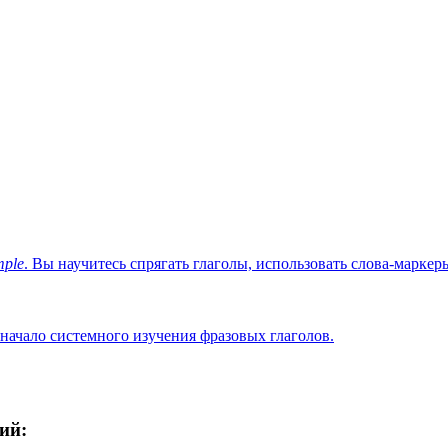
mple
. Вы научитесь спрягать глаголы, использовать слова-марке
начало системного изучения фразовых глаголов.
ий: