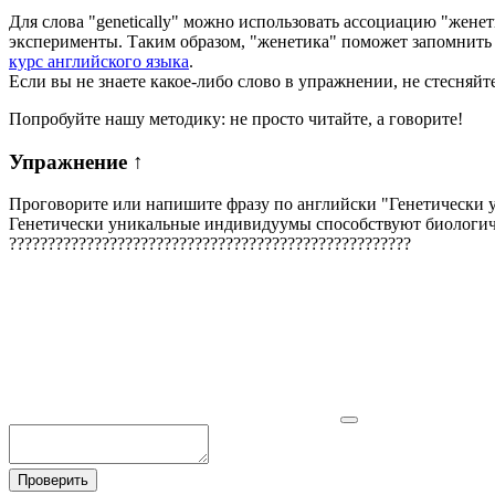
Для слова "genetically" можно использовать ассоциацию "жене
эксперименты. Таким образом, "женетика" поможет запомнить 
курс английского языка
.
Если вы не знаете какое-либо слово в упражнении, не стесняйт
Попробуйте нашу методику: не просто читайте, а говорите!
Упражнение
↑
Проговорите или напишите фразу по английски "
Генетически 
Генетически уникальные индивидуумы способствуют биологич
?
?
?
?
?
?
?
?
?
?
?
?
?
?
?
?
?
?
?
?
?
?
?
?
?
?
?
?
?
?
?
?
?
?
?
?
?
?
?
?
?
?
?
?
?
?
?
?
?
?
?
?
Проверить