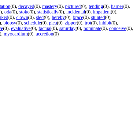
tation
(0)
,
decayed
(0)
,
mastery
(0)
,
pictured
(0)
,
tending
(0)
,
harper
(0)
,
)
,
oda
(0)
,
stoke
(0)
,
statistically
(0)
,
incidental
(0)
,
impatient
(0)
,
nked
(0)
,
clown
(0)
,
sled
(0)
,
hereby
(0)
,
brace
(0)
,
stunted
(0)
,
)
,
biopsy
(0)
,
schedule
(0)
,
plea
(0)
,
zipper
(0)
,
trot
(0)
,
inhibit
(0)
,
ve
(0)
,
evaluative
(0)
,
factual
(0)
,
saturday
(0)
,
nominate
(0)
,
conceive
(0)
,
)
,
myocardium
(0)
,
accretion
(0)