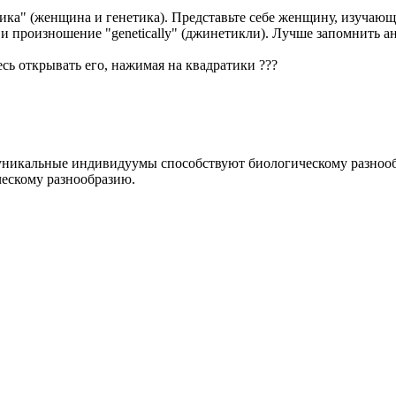
тика" (женщина и генетика). Представьте себе женщину, изучающ
и произношение "genetically" (джинетикли). Лучше запомнить 
есь открывать его, нажимая на квадратики
?
?
?
уникальные индивидуумы способствуют биологическому разноо
ескому разнообразию.