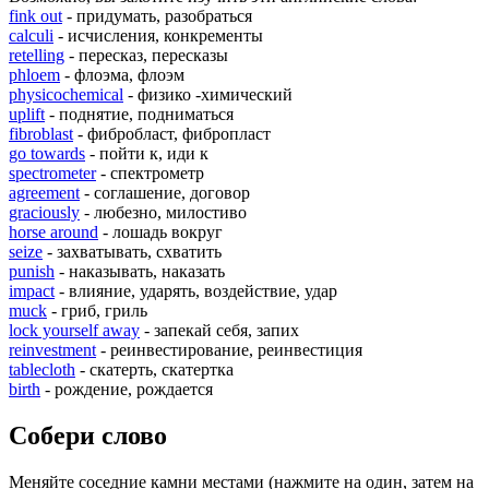
fink out
- придумать, разобраться
calculi
- исчисления, конкременты
retelling
- пересказ, пересказы
phloem
- флоэма, флоэм
physicochemical
- физико -химический
uplift
- поднятие, подниматься
fibroblast
- фибробласт, фибропласт
go towards
- пойти к, иди к
spectrometer
- спектрометр
agreement
- соглашение, договор
graciously
- любезно, милостиво
horse around
- лошадь вокруг
seize
- захватывать, схватить
punish
- наказывать, наказать
impact
- влияние, ударять, воздействие, удар
muck
- гриб, гриль
lock yourself away
- запекай себя, запих
reinvestment
- реинвестирование, реинвестиция
tablecloth
- скатерть, скатертка
birth
- рождение, рождается
Собери слово
Меняйте соседние камни местами (нажмите на один, затем на