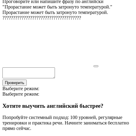
Проговорите или напишите фразу по английски
"
Прорастание может быть затронуто температурой.
"
Прорастание может быть затронуто температурой.
?
?
?
?
?
?
?
?
?
?
?
?
?
?
?
?
?
?
?
?
?
?
?
?
?
?
?
?
?
?
?
?
?
?
?
?
?
Проверить
Выберите режим:
Выберите режим:
Хотите выучить английский быстрее?
Попробуйте системный подход: 100 уровней, регулярные
тренировки и практика речи. Начните заниматься бесплатно
прямо сейчас.