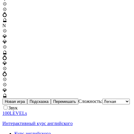
💠
💠
💍
🔮
N
💠
💎
💎
💠
🔮
💍
💎
💠
💍
💠
💠
💎
🔮
Сложность:
Новая игра
Подсказка
Перемешать
Звук
100LEVELs
Интерактивный курс английского
Курс английского