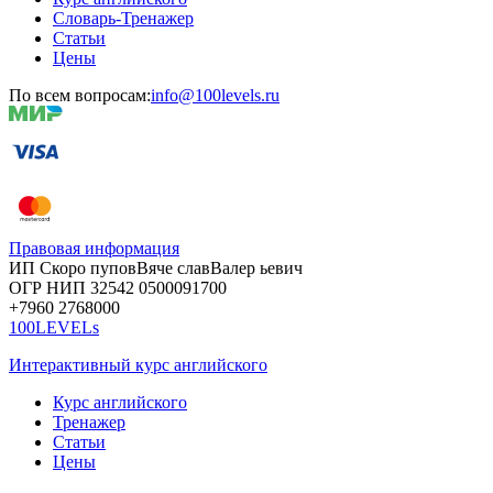
Словарь-Тренажер
Статьи
Цены
По всем вопросам:
info@100levels.ru
Правовая информация
ИП Скоро
пупов
Вяче
слав
Валер
ьевич
ОГР
НИП
32542
05000
91700
+7960
276
8000
100LEVELs
Интерактивный курс английского
Курс английского
Тренажер
Статьи
Цены