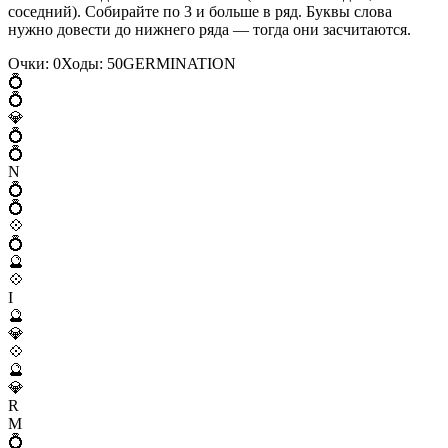
соседний). Собирайте по 3 и больше в ряд. Буквы слова
нужно довести до нижнего ряда — тогда они засчитаются.
Очки:
0
Ходы:
50
G
E
R
M
I
N
A
T
I
O
N
💍
💍
💎
💍
💍
N
💍
💍
💠
💍
🔮
💠
I
🔮
💎
💠
🔮
💎
R
M
💍