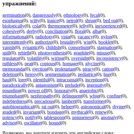
упражнений:
germination
(0)
,
dangerously
(0)
,
ethnology
(0)
,
fecal
(0)
,
esophagus
(0)
,
witty
(0)
,
trance
(0)
,
petrol
(0)
,
shrug
(0)
,
bed out
(0)
,
biologically
(0)
,
cola
(0)
,
thermometer
(0)
,
jelly
(0)
,
inexperienced
(0)
,
cohesive
(0)
,
derby
(0)
,
conciliation
(0)
,
floral
(0)
,
alba
(0)
,
informational
(0)
,
radiology
(0)
,
vista
(0)
,
vacancy
(0)
,
nylon
(0)
,
intermittently
(0)
,
authorize
(0)
,
brutality
(0)
,
wig
(0)
,
booklet
(0)
,
vanish
(0)
,
synaptic
(0)
,
childish
(0)
,
consortium
(0)
,
stagnation
(0)
,
spill
(0)
,
rebirth
(0)
,
photosynthesis
(0)
,
graphite
(0)
,
misuse
(0)
,
regulator
(0)
,
volatility
(0)
,
wiring
(0)
,
oversight
(0)
,
inconsistency
(0)
,
ruthless
(0)
,
peat
(0)
,
copious
(0)
,
homage
(0)
,
glycine
(0)
,
memoranda
(0)
,
ejection
(0)
,
proletarian
(0)
,
piracy
(0)
,
cation
(0)
,
deletion
(0)
,
heresy
(0)
,
segmentation
(0)
,
pediatrics
(0)
,
hue
(0)
,
haul
(0)
,
lore
(0)
,
plentiful
(0)
,
intracranial
(0)
,
inception
(0)
,
paradoxically
(0)
,
antagonism
(0)
,
prelude
(0)
,
ingenuity
(0)
,
pounding
(0)
,
power off
(0)
,
honorary
(0)
,
anaerobic
(0)
,
triumphant
(0)
,
nephropathy
(0)
,
delinquent
(0)
,
whig
(0)
,
confine
(0)
,
indebtedness
(0)
,
precarious
(0)
,
lambert
(0)
,
transformer
(0)
,
autobiographical
(0)
,
rat out
(0)
,
helper
(0)
,
astronomical
(0)
,
rhyme
(0)
,
graded
(0)
,
invariant
(0)
,
bondage
(0)
,
mythical
(0)
,
renew
(0)
,
potency
(0)
,
notify
(0)
,
tablespoon
(0)
,
uniqueness
(0)
,
anomaly
(0)
,
advisor
(0)
,
oscillator
(0)
,
hound
(0)
Возможно, вы захотите изучить эти английские слова: