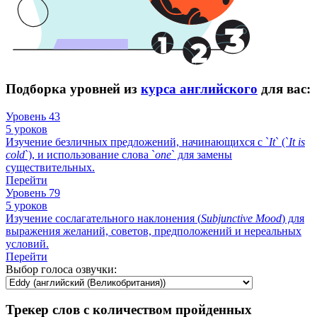
Подборка уровней из
курса английского
для вас:
Уровень 43
5 уроков
Изучение безличных предложений, начинающихся с `
It
` (`
It
is
cold
`), и использование слова `
one
` для замены
существительных.
Перейти
Уровень 79
5 уроков
Изучение сослагательного наклонения (
Subjunctive
Mood
) для
выражения желаний, советов, предположений и нереальных
условий.
Перейти
Выбор голоса озвучки:
Трекер слов с количеством пройденных