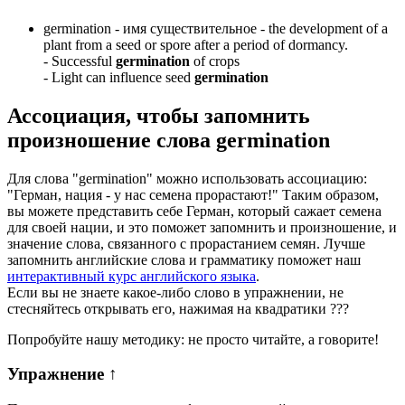
germination -
имя существительное
- the development of a
plant from a seed or spore after a period of dormancy.
-
Successful
germination
of crops
-
Light can influence seed
germination
Ассоциация
, чтобы запомнить
произношение слова
germination
Для слова "germination" можно использовать ассоциацию:
"Герман, нация - у нас семена прорастают!" Таким образом,
вы можете представить себе Герман, который сажает семена
для своей нации, и это поможет запомнить и произношение, и
значение слова, связанного с прорастанием семян. Лучше
запомнить английские слова и грамматику поможет наш
интерактивный курс английского языка
.
Если вы не знаете какое-либо слово в упражнении, не
стесняйтесь открывать его, нажимая на квадратики
?
?
?
Попробуйте нашу методику: не просто читайте, а говорите!
Упражнение
↑