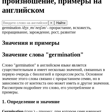
произношение, примеры на
английском
×
Найти
germination
/dʒɜːˌmɪˈneɪʃən/
- прорастание, всхожесть,
проращивание, зарождение, рост, развитие
Значения и примеры
Значение слова "germination"
Слово "germination" в английском языке является
существительным и имеет несколько значений, связанных в
первую очередь с биологией и процессом роста. Основное
значение этого слова связано с прорастанием семян, но в
зависимости от контекста оно может иметь и другие значения.
Рассмотрим подробнее это слово, его употребление и
примеры.
1. Определение и значение
Germination
(сущ.) – процесс, при котором семя начинает