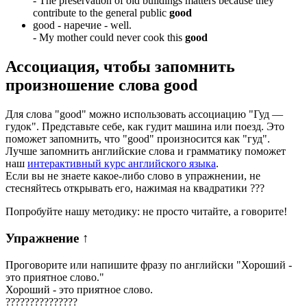
-
The preservation of old buildings matters because they
contribute to the general public
good
good -
наречие
- well.
-
My mother could never cook this
good
Ассоциация
, чтобы запомнить
произношение слова
good
Для слова "good" можно использовать ассоциацию "Гуд —
гудок". Представьте себе, как гудит машина или поезд. Это
поможет запомнить, что "good" произносится как "гуд".
Лучше запомнить английские слова и грамматику поможет
наш
интерактивный курс английского языка
.
Если вы не знаете какое-либо слово в упражнении, не
стесняйтесь открывать его, нажимая на квадратики
?
?
?
Попробуйте нашу методику: не просто читайте, а говорите!
Упражнение
↑
Проговорите или напишите фразу по английски "
Хороший -
это приятное слово.
"
Хороший - это приятное слово.
?
?
?
?
?
?
?
?
?
?
?
?
?
?
?