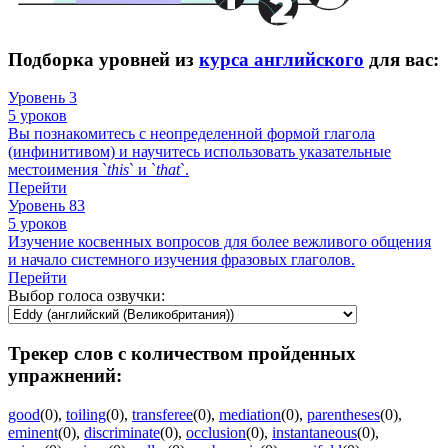
Подборка уровней из
курса английского
для вас:
Уровень 3
5 уроков
Вы познакомитесь с неопределенной формой глагола
(инфинитивом) и научитесь использовать указательные
местоимения `
this
` и `
that
`.
Перейти
Уровень 83
5 уроков
Изучение косвенных вопросов для более вежливого общения
и начало системного изучения фразовых глаголов.
Перейти
Выбор голоса озвучки:
Трекер слов с количеством пройденных
упражнений:
good
(0)
,
toiling
(0)
,
transferee
(0)
,
mediation
(0)
,
parentheses
(0)
,
eminent
(0)
,
discriminate
(0)
,
occlusion
(0)
,
instantaneous
(0)
,