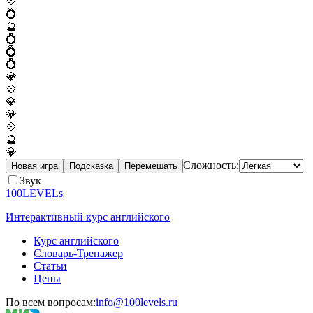
💠
💍
🔮
💍
💍
💍
💎
💠
💎
💎
💠
🔮
💎
Сложность:
Новая игра
Подсказка
Перемешать
Звук
100LEVELs
Интерактивный курс английского
Курс английского
Словарь-Тренажер
Статьи
Цены
По всем вопросам:
info@100levels.ru