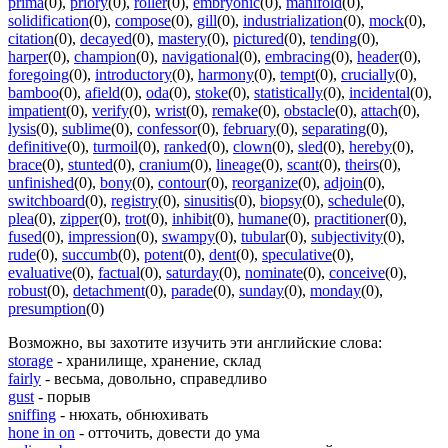
prima
(0)
,
priory
(0)
,
roller
(0)
,
embryonic
(0)
,
manifold
(0)
,
solidification
(0)
,
compose
(0)
,
gill
(0)
,
industrialization
(0)
,
mock
(0)
,
citation
(0)
,
decayed
(0)
,
mastery
(0)
,
pictured
(0)
,
tending
(0)
,
harper
(0)
,
champion
(0)
,
navigational
(0)
,
embracing
(0)
,
header
(0)
,
foregoing
(0)
,
introductory
(0)
,
harmony
(0)
,
tempt
(0)
,
crucially
(0)
,
bamboo
(0)
,
afield
(0)
,
oda
(0)
,
stoke
(0)
,
statistically
(0)
,
incidental
(0)
,
impatient
(0)
,
verify
(0)
,
wrist
(0)
,
remake
(0)
,
obstacle
(0)
,
attach
(0)
,
lysis
(0)
,
sublime
(0)
,
confessor
(0)
,
february
(0)
,
separating
(0)
,
definitive
(0)
,
turmoil
(0)
,
ranked
(0)
,
clown
(0)
,
sled
(0)
,
hereby
(0)
,
brace
(0)
,
stunted
(0)
,
cranium
(0)
,
lineage
(0)
,
scant
(0)
,
theirs
(0)
,
unfinished
(0)
,
bony
(0)
,
contour
(0)
,
reorganize
(0)
,
adjoin
(0)
,
switchboard
(0)
,
registry
(0)
,
sinusitis
(0)
,
biopsy
(0)
,
schedule
(0)
,
plea
(0)
,
zipper
(0)
,
trot
(0)
,
inhibit
(0)
,
humane
(0)
,
practitioner
(0)
,
fused
(0)
,
impression
(0)
,
swampy
(0)
,
tubular
(0)
,
subjectivity
(0)
,
rude
(0)
,
succumb
(0)
,
potent
(0)
,
dent
(0)
,
speculative
(0)
,
evaluative
(0)
,
factual
(0)
,
saturday
(0)
,
nominate
(0)
,
conceive
(0)
,
robust
(0)
,
detachment
(0)
,
parade
(0)
,
sunday
(0)
,
monday
(0)
,
presumption
(0)
Возможно, вы захотите изучить эти английские слова:
storage
- хранилище, хранение, склад
fairly
- весьма, довольно, справедливо
gust
- порыв
sniffing
- нюхать, обнюхивать
hone in on
- отточить, довести до ума