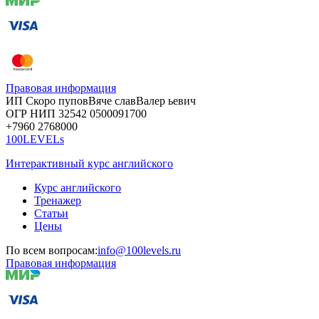
Правовая информация
ИП Скоро
пупов
Вяче
слав
Валер
ьевич
ОГР
НИП
32542
05000
91700
+7960
276
8000
100LEVELs
Интерактивный курс английского
Курс английского
Тренажер
Статьи
Цены
По всем вопросам:
info@100levels.ru
Правовая информация