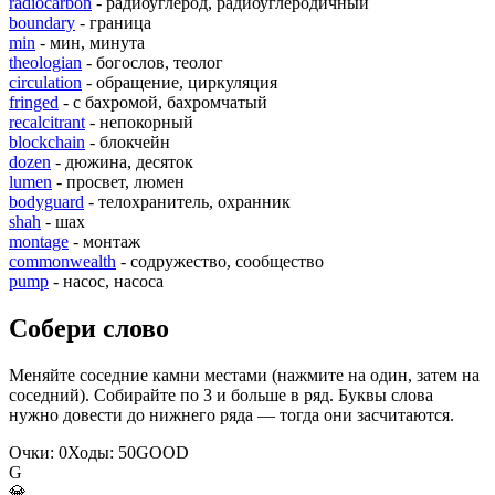
radiocarbon
- радиоуглерод, радиоуглеродичный
boundary
- граница
min
- мин, минута
theologian
- богослов, теолог
circulation
- обращение, циркуляция
fringed
- с бахромой, бахромчатый
recalcitrant
- непокорный
blockchain
- блокчейн
dozen
- дюжина, десяток
lumen
- просвет, люмен
bodyguard
- телохранитель, охранник
shah
- шах
montage
- монтаж
commonwealth
- содружество, сообщество
pump
- насос, насоса
Собери слово
Меняйте соседние камни местами (нажмите на один, затем на
соседний). Собирайте по 3 и больше в ряд. Буквы слова
нужно довести до нижнего ряда — тогда они засчитаются.
Очки:
0
Ходы:
50
G
O
O
D
G
💎