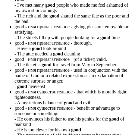
-
I've met many
good
people who made me feel ashamed of
my own shortcomings
-
The rich and the
good
shared the same fate as the poor and
the bad
good -
имя прилагательное
- giving pleasure; enjoyable or
satisfying.
-
The streets fill up with people looking for a
good
time
good -
имя прилагательное
- thorough.
-
Have a
good
look around
-
The attic needed a
good
cleaning
good -
имя прилагательное
- (of a ticket) valid.
-
The ticket is
good
for travel from May to September
good -
имя прилагательное
- used in conjunction with the
name of God or a related expression as an exclamation of
extreme surprise or anger.
-
good
heavens!
good -
имя существительное
- that which is morally right;
righteousness.
-
A mysterious balance of
good
and evil
good -
имя существительное
- benefit or advantage to
someone or something.
-
He convinces his father to use his genius for the
good
of
mankind
-
He is too clever for his own
good