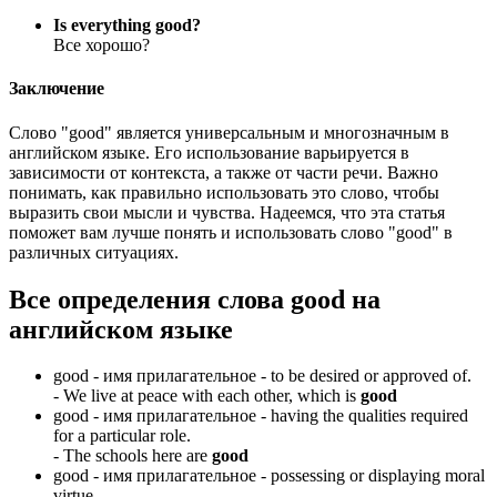
Is everything good?
Все хорошо?
Заключение
Слово "good" является универсальным и многозначным в
английском языке. Его использование варьируется в
зависимости от контекста, а также от части речи. Важно
понимать, как правильно использовать это слово, чтобы
выразить свои мысли и чувства. Надеемся, что эта статья
поможет вам лучше понять и использовать слово "good" в
различных ситуациях.
Все определения слова
good
на
английском языке
good -
имя прилагательное
- to be desired or approved of.
-
We live at peace with each other, which is
good
good -
имя прилагательное
- having the qualities required
for a particular role.
-
The schools here are
good
good -
имя прилагательное
- possessing or displaying moral
virtue.