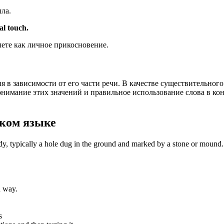
ла.
al touch.
ете как личное прикосновение.
я в зависимости от его части речи. В качестве существительного
Понимание этих значений и правильное использование слова в ко
ком языке
ody, typically a hole dug in the ground and marked by a stone or mound.
n way.
s