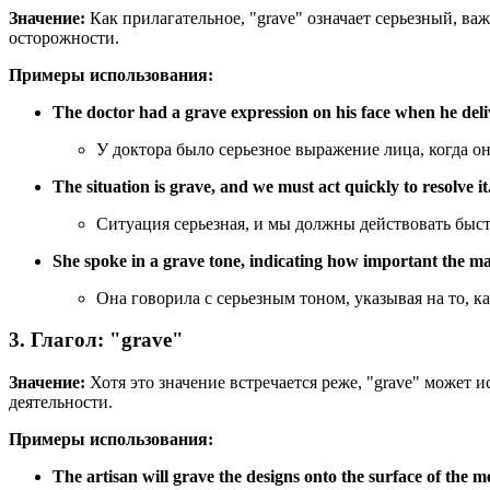
Значение:
Как прилагательное, "grave" означает серьезный, в
осторожности.
Примеры использования:
The doctor had a grave expression on his face when he deli
У доктора было серьезное выражение лица, когда о
The situation is grave, and we must act quickly to resolve it
Ситуация серьезная, и мы должны действовать быст
She spoke in a grave tone, indicating how important the ma
Она говорила с серьезным тоном, указывая на то, ка
3. Глагол: "grave"
Значение:
Хотя это значение встречается реже, "grave" может и
деятельности.
Примеры использования:
The artisan will grave the designs onto the surface of the me