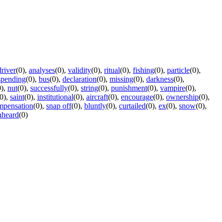
driver
(0)
,
analyses
(0)
,
validity
(0)
,
ritual
(0)
,
fishing
(0)
,
particle
(0)
,
spending
(0)
,
bus
(0)
,
declaration
(0)
,
missing
(0)
,
darkness
(0)
,
0)
,
nut
(0)
,
successfully
(0)
,
string
(0)
,
punishment
(0)
,
vampire
(0)
,
0)
,
saint
(0)
,
institutional
(0)
,
aircraft
(0)
,
encourage
(0)
,
ownership
(0)
,
mpensation
(0)
,
snap off
(0)
,
bluntly
(0)
,
curtailed
(0)
,
ex
(0)
,
snow
(0)
,
nheard
(0)