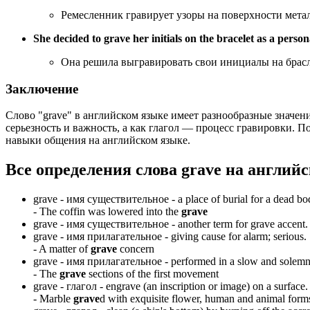
Ремесленник гравирует узоры на поверхности метал
She decided to grave her initials on the bracelet as a person
Она решила выгравировать свои инициалы на брасл
Заключение
Слово "grave" в английском языке имеет разнообразные значени
серьезность и важность, а как глагол — процесс гравировки. 
навыки общения на английском языке.
Все определения слова
grave
на английс
grave -
имя существительное
- a place of burial for a dead b
-
The coffin was lowered into the
grave
grave -
имя существительное
- another term for grave accent.
grave -
имя прилагательное
- giving cause for alarm; serious.
-
A matter of
grave
concern
grave -
имя прилагательное
- performed in a slow and solem
-
The
grave
sections of the first movement
grave -
глагол
- engrave (an inscription or image) on a surface.
-
Marble
grave
d with exquisite flower, human and animal form