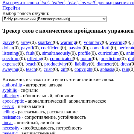
Вы изучите слова `
too
`, `
either
`, `
else
`, `
as
well
` для выражения с
Перейти
Выбор голоса озвучки:
Трекер слов с количеством пройденных упражнен
grave
(0)
,
array
(0)
,
sparked
(0)
,
warning
(0)
,
voluntary
(0)
,
wearing
(0)
,
dollar
(0)
,
payoff
(0)
,
coefficient
(0)
,
passion
(0)
,
come forth
(0)
,
perforat
listening
(0)
,
fault
(0)
,
simultaneously
(0)
,
profile
(0)
,
curriculum
(0)
,
ani
spectrum
(0)
,
offering
(0)
,
complicated
(0)
,
honor
(0)
,
jurisdiction
(0)
,
du
expense
(0)
,
beach
(0)
,
productivity
(0)
,
liability
(0)
,
diameter
(0)
,
dress
(0
swaying
(0)
,
teach
(0)
,
crisp
(0)
,
gift
(0)
,
copyright
(0)
,
aphasia
(0)
,
rain
(0
Возможно, вы захотите изучить эти английские слова:
authorship
- авторство, автора
syphilis
- сифилис
olfactory
- обонятельный, обоняние
apocalyptic
- апокалиптический, апокалиптическое
cervix
- шейка матки
telling
- рассказывать, рассказывание
resistance
- сопротивление, устойчивость
linear
- линейный, линейная
necessity
- необходимость, потребность
majestic
- величественный