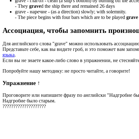
grave -
глагол
- clean (a ship's bottom) by burning off the accret
-
They
grave
d the ship there and remained 26 days
grave -
наречие
- (as a direction) slowly; with solemnity.
-
The piece begins with four bars which are to be played
grave
Ассоциация
, чтобы запомнить произно
Для английского слова "grave" можно использовать ассоциацию "
Представьте себе, как вы видите гроб, и это поможет вам за
языка
.
Если вы не знаете какое-либо слово в упражнении, не стесняйт
Попробуйте нашу методику: не просто читайте, а говорите!
Упражнение
↑
Проговорите или напишите фразу по английски "
Надгробие бы
Надгробие было старым.
?
?
?
?
?
?
?
?
?
?
?
?
?
?
?
?
?
?
?
?