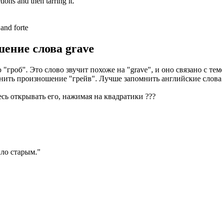
ions and then tarring it.
and forte
шение слова
grave
гроб". Это слово звучит похоже на "grave", и оно связано с тем
помнить произношение "грейв". Лучше запомнить английские сло
есь открывать его, нажимая на квадратики
?
?
?
ло старым.
"