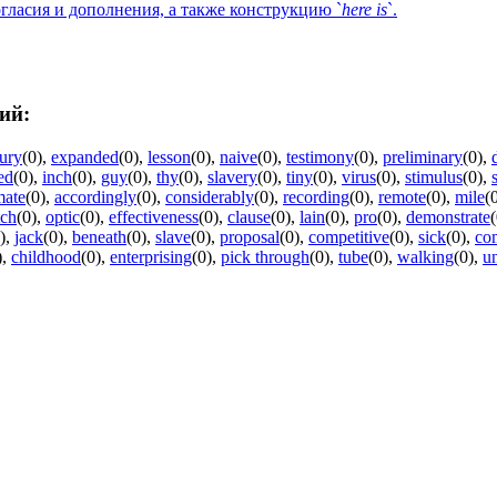
огласия и дополнения, а также конструкцию `
here
is
`.
ий:
jury
(0)
,
expanded
(0)
,
lesson
(0)
,
naive
(0)
,
testimony
(0)
,
preliminary
(0)
,
ed
(0)
,
inch
(0)
,
guy
(0)
,
thy
(0)
,
slavery
(0)
,
tiny
(0)
,
virus
(0)
,
stimulus
(0)
,
mate
(0)
,
accordingly
(0)
,
considerably
(0)
,
recording
(0)
,
remote
(0)
,
mile
(
tch
(0)
,
optic
(0)
,
effectiveness
(0)
,
clause
(0)
,
lain
(0)
,
pro
(0)
,
demonstrate
(
)
,
jack
(0)
,
beneath
(0)
,
slave
(0)
,
proposal
(0)
,
competitive
(0)
,
sick
(0)
,
co
)
,
childhood
(0)
,
enterprising
(0)
,
pick through
(0)
,
tube
(0)
,
walking
(0)
,
u