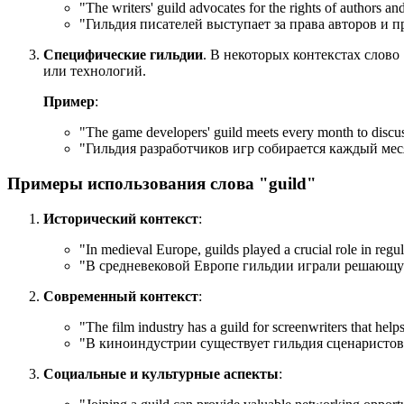
"
The writers' guild advocates for the rights of authors an
"Гильдия писателей выступает за права авторов и 
Специфические гильдии
. В некоторых контекстах слово
или технологий.
Пример
:
"
The game developers' guild meets every month to discu
"Гильдия разработчиков игр собирается каждый мес
Примеры использования слова "guild"
Исторический контекст
:
"
In medieval Europe, guilds played a crucial role in regu
"В средневековой Европе гильдии играли решающую
Современный контекст
:
"
The film industry has a guild for screenwriters that helps 
"В киноиндустрии существует гильдия сценаристов,
Социальные и культурные аспекты
: