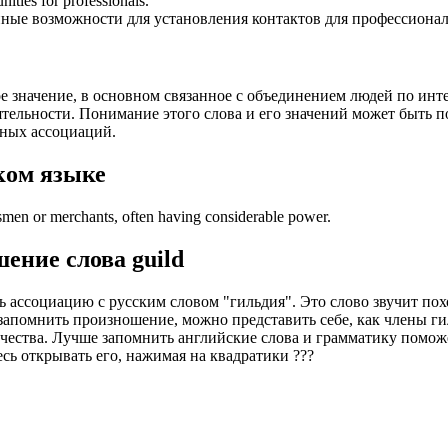
ities for professionals.
"
ные возможности для установления контактов для профессионал
ое значение, в основном связанное с объединением людей по инт
ятельности. Понимание этого слова и его значений может быть п
ьных ассоциаций.
ком языке
tsmen or merchants, often having considerable power.
шение слова
guild
ь ассоциацию с русским словом "гильдия". Это слово звучит по
 запомнить произношение, можно представить себе, как члены ги
ничества. Лучше запомнить английские слова и грамматику помо
есь открывать его, нажимая на квадратики
?
?
?