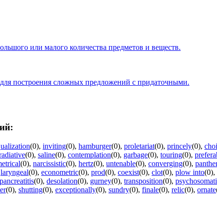
большого или малого количества предметов и веществ.
 для построения сложных предложений с придаточными.
ий:
ualization
(0)
,
inviting
(0)
,
hamburger
(0)
,
proletariat
(0)
,
princely
(0)
,
choi
radiative
(0)
,
saline
(0)
,
contemplation
(0)
,
garbage
(0)
,
touring
(0)
,
prefera
etrical
(0)
,
narcissistic
(0)
,
hertz
(0)
,
untenable
(0)
,
converging
(0)
,
panthe
,
laryngeal
(0)
,
econometric
(0)
,
prod
(0)
,
coexist
(0)
,
clot
(0)
,
plow into
(0)
,
pancreatitis
(0)
,
desolation
(0)
,
gurney
(0)
,
transposition
(0)
,
psychosomati
er
(0)
,
shutting
(0)
,
exceptionally
(0)
,
sundry
(0)
,
finale
(0)
,
relic
(0)
,
ornate