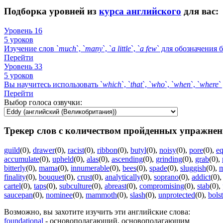
Подборка уровней из
курса английского
для вас:
Уровень 16
5 уроков
Изучение слов `
much
`, `
many
`, `
a
little
`, `
a
few
` для обозначения 
Перейти
Уровень 33
5 уроков
Вы научитесь использовать `
which
`, `
that
`, `
who
`, `
when
`, `
where
`
Перейти
Выбор голоса озвучки:
Трекер слов с количеством пройденных упражнен
guild
(0)
,
drawer
(0)
,
racist
(0)
,
ribbon
(0)
,
butyl
(0)
,
noisy
(0)
,
pore
(0)
,
eq
accumulate
(0)
,
upheld
(0)
,
alas
(0)
,
ascending
(0)
,
grinding
(0)
,
grab
(0)
,
bitterly
(0)
,
mama
(0)
,
innumerable
(0)
,
bees
(0)
,
spade
(0)
,
sluggish
(0)
,
m
finality
(0)
,
bouquet
(0)
,
crust
(0)
,
analytically
(0)
,
soprano
(0)
,
addict
(0)
cartel
(0)
,
taps
(0)
,
subculture
(0)
,
abreast
(0)
,
compromising
(0)
,
stab
(0)
,
saucepan
(0)
,
nominee
(0)
,
mammoth
(0)
,
slash
(0)
,
unprotected
(0)
,
bolst
Возможно, вы захотите изучить эти английские слова:
foundational
- основополагающий, основополагающим