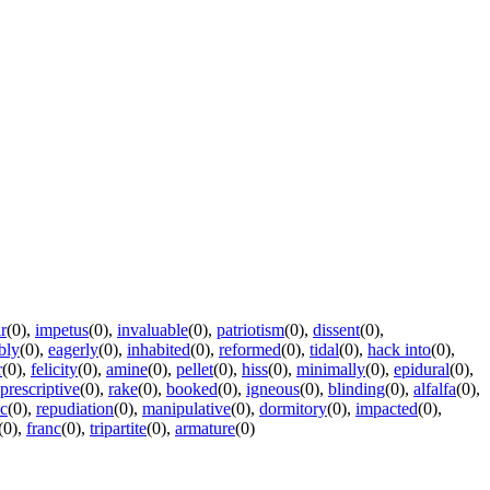
r
(0)
,
impetus
(0)
,
invaluable
(0)
,
patriotism
(0)
,
dissent
(0)
,
bly
(0)
,
eagerly
(0)
,
inhabited
(0)
,
reformed
(0)
,
tidal
(0)
,
hack into
(0)
,
r
(0)
,
felicity
(0)
,
amine
(0)
,
pellet
(0)
,
hiss
(0)
,
minimally
(0)
,
epidural
(0)
,
prescriptive
(0)
,
rake
(0)
,
booked
(0)
,
igneous
(0)
,
blinding
(0)
,
alfalfa
(0)
,
c
(0)
,
repudiation
(0)
,
manipulative
(0)
,
dormitory
(0)
,
impacted
(0)
,
(0)
,
franc
(0)
,
tripartite
(0)
,
armature
(0)