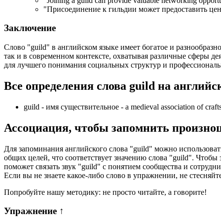
"
Joining a guild can provide valuable networking opportun
"Присоединение к гильдии может предоставить цен
Заключение
Слово "guild" в английском языке имеет богатое и разнообразн
так и в современном контексте, охватывая различные сферы де
для лучшего понимания социальных структур и профессионал
Все определения слова
guild
на английс
guild -
имя существительное
- a medieval association of craf
Ассоциация
, чтобы запомнить произно
Для запоминания английского слова "guild" можно использоват
общих целей, что соответствует значению слова "guild". Чтобы
поможет связать звук "guild" с понятием сообщества и сотруд
Если вы не знаете какое-либо слово в упражнении, не стесняйт
Попробуйте нашу методику: не просто читайте, а говорите!
Упражнение
↑