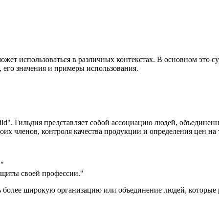
может использоваться в различных контекстах. В основном это су
, его значения и примеры использования.
uild". Гильдия представляет собой ассоциацию людей, объединен
оих членов, контроля качества продукции и определения цен на 
.
"
ащиты своей профессии."
ать более широкую организацию или объединение людей, которые