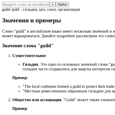
×
Найти
guild
/ɡɪld/
- гильдия, цех, союз, организация
Значения и примеры
Слово "guild" в английском языке имеет несколько значений и 
может варьироваться. Давайте подробнее рассмотрим это слово
Значение слова "guild"
Существительное
:
Гильдия
. Это одно из основных значений слова "g
гильдии часто создавались для защиты интересов св
Пример
:
"
The local craftsmen formed a guild to protect their trade
"Местные ремесленники образовали гильдию для з
Общество или ассоциация
. "Guild" может также означ
Пример
: