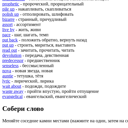
prophetic
- пророческий, прорицательный
pile up
- накапливать, скапливаться
polish up
- отполировать, шлифовать
bizarre
- странный, причудливый
assort
- ассортимент
live by
- жить, живи
pace
- шаг, шагать, темп
put back
- положить обратно, вернуть назад
put up
- строить, мириться, выставить
read out
- зачитать, прочитать, читать
devolution
- передача, девственная
predecessor
- предшественник
senseless
- бессмысленный
nova
- новая звезда, новая
auntie
- тетушка, тётя
lyric
- лирический, лирика
wait about
- подожди, подождите
waste away
- пройти впустую, пройти отпущение
evangelical
- евангельский, евангелический
Собери слово
Меняйте соседние камни местами (нажмите на один, затем на с