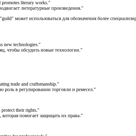
d promotes literary works.
"
продвигает литературные произведения."
 "guild" может использоваться для обозначения более специализ
ss new technologies.
"
яц, чтобы обсудить новые технологии."
lating trade and craftsmanship.
"
 роль в регулировании торговли и ремесел."
protect their rights.
"
 которая помогает защищать их права."