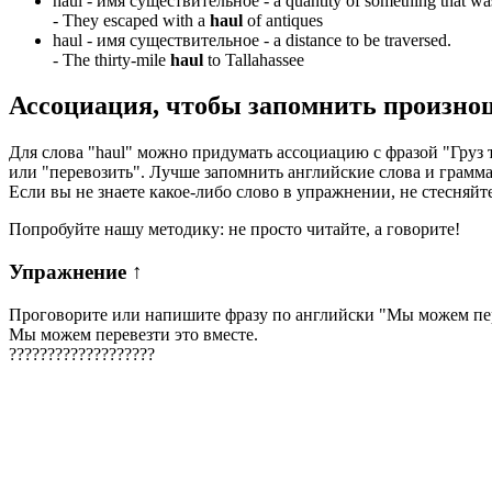
haul -
имя существительное
- a quantity of something that was
-
They escaped with a
haul
of antiques
haul -
имя существительное
- a distance to be traversed.
-
The thirty-mile
haul
to Tallahassee
Ассоциация
, чтобы запомнить произно
Для слова "haul" можно придумать ассоциацию с фразой "Груз т
или "перевозить". Лучше запомнить английские слова и грам
Если вы не знаете какое-либо слово в упражнении, не стесняйт
Попробуйте нашу методику: не просто читайте, а говорите!
Упражнение
↑
Проговорите или напишите фразу по английски "
Мы можем пер
Мы можем перевезти это вместе.
?
?
?
?
?
?
?
?
?
?
?
?
?
?
?
?
?
?
?