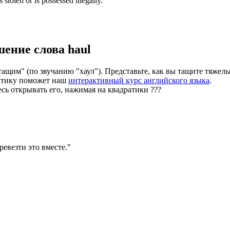
 stolen or is possessed illegally.
шение слова
haul
ащим" (по звучанию "хаул"). Представьте, как вы тащите тяжелый
матику поможет наш
интерактивный курс английского языка
.
есь открывать его, нажимая на квадратики
?
?
?
евезти это вместе.
"