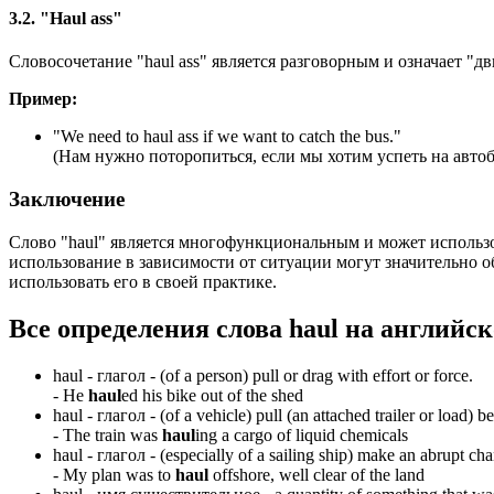
3.2. "Haul ass"
Словосочетание "haul ass" является разговорным и означает "д
Пример:
"
We need to haul ass if we want to catch the bus.
"
(Нам нужно поторопиться, если мы хотим успеть на автоб
Заключение
Слово "haul" является многофункциональным и может использов
использование в зависимости от ситуации могут значительно о
использовать его в своей практике.
Все определения слова
haul
на английск
haul -
глагол
- (of a person) pull or drag with effort or force.
-
He
haul
ed his bike out of the shed
haul -
глагол
- (of a vehicle) pull (an attached trailer or load) be
-
The train was
haul
ing a cargo of liquid chemicals
haul -
глагол
- (especially of a sailing ship) make an abrupt ch
-
My plan was to
haul
offshore, well clear of the land