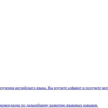
изучения английского языка. Вы изучите алфавит и получите мо
рекомендации по дальнейшему развитию языковых навыков.