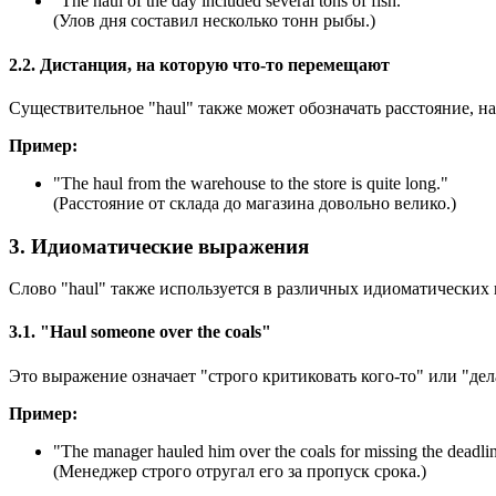
"
The haul of the day included several tons of fish.
"
(Улов дня составил несколько тонн рыбы.)
2.2. Дистанция, на которую что-то перемещают
Существительное "haul" также может обозначать расстояние, на
Пример:
"
The haul from the warehouse to the store is quite long.
"
(Расстояние от склада до магазина довольно велико.)
3. Идиоматические выражения
Слово "haul" также используется в различных идиоматических
3.1. "Haul someone over the coals"
Это выражение означает "строго критиковать кого-то" или "дел
Пример:
"
The manager hauled him over the coals for missing the deadli
(Менеджер строго отругал его за пропуск срока.)