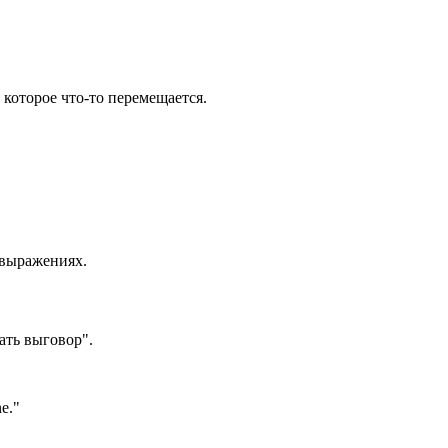
 которое что-то перемещается.
 выражениях.
ать выговор".
ne.
"