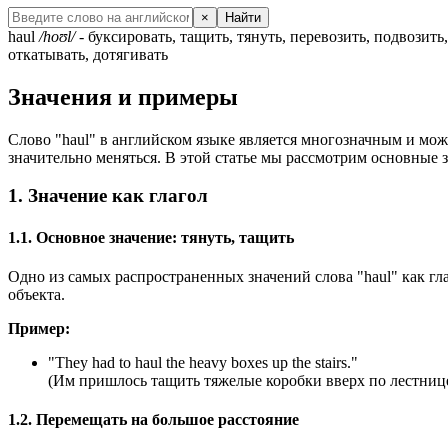
×
Найти
haul
/hoʊl/
- буксировать, тащить, тянуть, перевозить, подвозить
откатывать, дотягивать
Значения и примеры
Слово "haul" в английском языке является многозначным и может
значительно меняться. В этой статье мы рассмотрим основные з
1. Значение как глагол
1.1. Основное значение: тянуть, тащить
Одно из самых распространенных значений слова "haul" как гл
объекта.
Пример:
"
They had to haul the heavy boxes up the stairs.
"
(Им пришлось тащить тяжелые коробки вверх по лестнице
1.2. Перемещать на большое расстояние