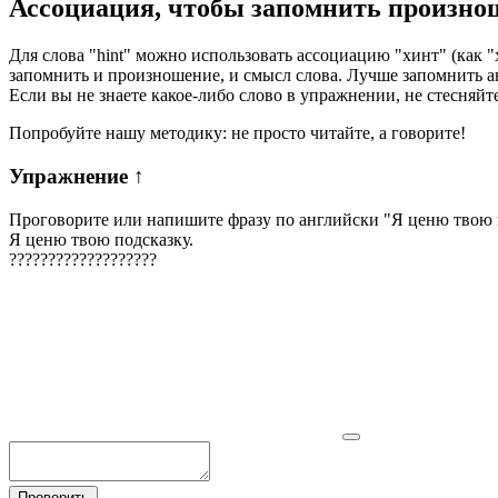
Ассоциация
, чтобы запомнить произно
Для слова "hint" можно использовать ассоциацию "хинт" (как "х
запомнить и произношение, и смысл слова. Лучше запомнить 
Если вы не знаете какое-либо слово в упражнении, не стесняйт
Попробуйте нашу методику: не просто читайте, а говорите!
Упражнение
↑
Проговорите или напишите фразу по английски "
Я ценю твою 
Я ценю твою подсказку.
?
?
?
?
?
?
?
?
?
?
?
?
?
?
?
?
?
?
?
Проверить