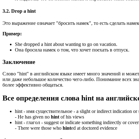
3.2. Drop a hint
Это выражение означает "бросить намек", то есть сделать намек 
Пример:
She dropped a hint about wanting to go on vacation.
Она бросила намек о том, что хочет поехать в отпуск.
Заключение
Слово "hint" в английском языке имеет много значений и может
или даже небольшое количество чего-либо. Понимание всех зна
более эффективно общаться.
Все определения слова
hint
на английск
hint -
имя существительное
- a slight or indirect indication or
-
He has given no
hint
of his views
hint -
глагол
- suggest or indicate something indirectly or covert
-
There were those who
hint
ed at doctored evidence