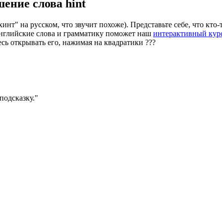
шение слова
hint
инт" на русском, что звучит похоже). Представьте себе, что кто
английские слова и грамматику поможет наш
интерактивный курс
есь открывать его, нажимая на квадратики
?
?
?
подсказку.
"