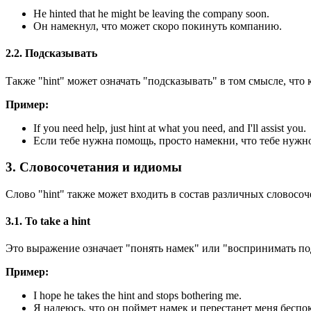
He hinted that he might be leaving the company soon.
Он намекнул, что может скоро покинуть компанию.
2.2. Подсказывать
Также "hint" может означать "подсказывать" в том смысле, что
Пример:
If you need help, just hint at what you need, and I'll assist you.
Если тебе нужна помощь, просто намекни, что тебе нужно,
3. Словосочетания и идиомы
Слово "hint" также может входить в состав различных словосо
3.1. To take a hint
Это выражение означает "понять намек" или "воспринимать по
Пример:
I hope he takes the hint and stops bothering me.
Я надеюсь, что он поймет намек и перестанет меня беспо