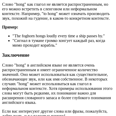
Слово "hong" как глагол не является распространенным, но
его можно встретить в сленговом или неформальном
контексте. Например, "to hong" может означать производить
звук, похожий на гудение, в каком-то конкретном контексте.
Пример:
"
The foghorn hongs loudly every time a ship passes by.
"
"Сигнал в тумане громко хонгует каждый раз, когда
мимо проходит корабль."
Заключение
Слово "hong" в английском языке не является очень
распространенным и имеет ограниченное количество
значений. Оно может использоваться как существительное,
обозначающее звук, или как имя собственное. В некоторых
случаях "hong" может использоваться как глагол в
неформальном контексте. Хотя примеры использования этого
слова могут быть редкими, их понимание важно для
расширения словарного запаса и более глубокого понимания
английского языка.
Если вас интересуют другие слова или фразы, пожалуйста,
дайте знать, и я с радостью помогу!