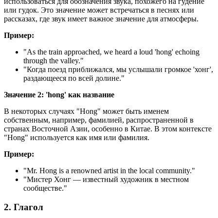
использоваться для обозначения звука, похожего на гудение
или гудок. Это значение может встречаться в песнях или
рассказах, где звук имеет важное значение для атмосферы.
Пример:
"
As the train approached, we heard a loud 'hong' echoing
through the valley.
"
"Когда поезд приближался, мы услышали громкое 'хонг',
раздающееся по всей долине."
Значение 2: 'hong' как название
В некоторых случаях "Hong" может быть именем
собственным, например, фамилией, распространенной в
странах Восточной Азии, особенно в Китае. В этом контексте
"Hong" используется как имя или фамилия.
Пример:
"
Mr.
Hong is a renowned artist in the local community.
"
"Мистер Хонг — известный художник в местном
сообществе."
2. Глагол