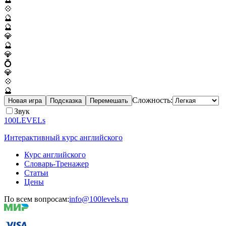
💠
🔮
🔮
💎
🔮
💎
💍
💎
💠
🔮
Сложность:
Новая игра
Подсказка
Перемешать
Звук
100LEVELs
Интерактивный курс английского
Курс английского
Словарь-Тренажер
Статьи
Цены
По всем вопросам:
info@100levels.ru