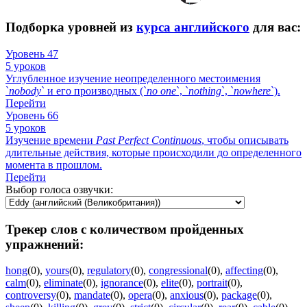
Подборка уровней из
курса английского
для вас:
Уровень 47
5 уроков
Углубленное изучение неопределенного местоимения
`
nobody
` и его производных (`
no
one
`, `
nothing
`, `
nowhere
`).
Перейти
Уровень 66
5 уроков
Изучение времени
Past
Perfect
Continuous
, чтобы описывать
длительные действия, которые происходили до определенного
момента в прошлом.
Перейти
Выбор голоса озвучки:
Трекер слов с количеством пройденных
упражнений:
hong
(0)
,
yours
(0)
,
regulatory
(0)
,
congressional
(0)
,
affecting
(0)
,
calm
(0)
,
eliminate
(0)
,
ignorance
(0)
,
elite
(0)
,
portrait
(0)
,
controversy
(0)
,
mandate
(0)
,
opera
(0)
,
anxious
(0)
,
package
(0)
,