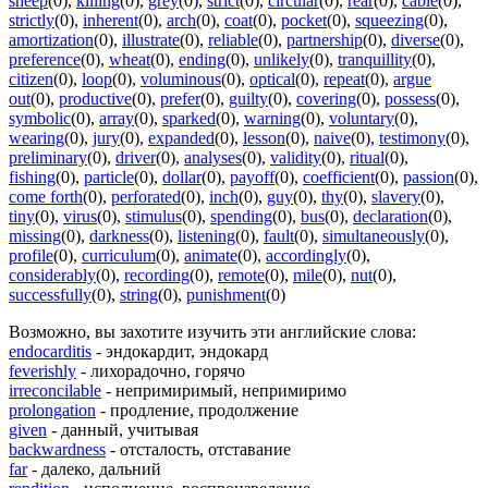
sheep
(0)
,
killing
(0)
,
grey
(0)
,
strict
(0)
,
circular
(0)
,
rear
(0)
,
cable
(0)
,
strictly
(0)
,
inherent
(0)
,
arch
(0)
,
coat
(0)
,
pocket
(0)
,
squeezing
(0)
,
amortization
(0)
,
illustrate
(0)
,
reliable
(0)
,
partnership
(0)
,
diverse
(0)
,
preference
(0)
,
wheat
(0)
,
ending
(0)
,
unlikely
(0)
,
tranquillity
(0)
,
citizen
(0)
,
loop
(0)
,
voluminous
(0)
,
optical
(0)
,
repeat
(0)
,
argue
out
(0)
,
productive
(0)
,
prefer
(0)
,
guilty
(0)
,
covering
(0)
,
possess
(0)
,
symbolic
(0)
,
array
(0)
,
sparked
(0)
,
warning
(0)
,
voluntary
(0)
,
wearing
(0)
,
jury
(0)
,
expanded
(0)
,
lesson
(0)
,
naive
(0)
,
testimony
(0)
,
preliminary
(0)
,
driver
(0)
,
analyses
(0)
,
validity
(0)
,
ritual
(0)
,
fishing
(0)
,
particle
(0)
,
dollar
(0)
,
payoff
(0)
,
coefficient
(0)
,
passion
(0)
,
come forth
(0)
,
perforated
(0)
,
inch
(0)
,
guy
(0)
,
thy
(0)
,
slavery
(0)
,
tiny
(0)
,
virus
(0)
,
stimulus
(0)
,
spending
(0)
,
bus
(0)
,
declaration
(0)
,
missing
(0)
,
darkness
(0)
,
listening
(0)
,
fault
(0)
,
simultaneously
(0)
,
profile
(0)
,
curriculum
(0)
,
animate
(0)
,
accordingly
(0)
,
considerably
(0)
,
recording
(0)
,
remote
(0)
,
mile
(0)
,
nut
(0)
,
successfully
(0)
,
string
(0)
,
punishment
(0)
Возможно, вы захотите изучить эти английские слова:
endocarditis
- эндокардит, эндокард
feverishly
- лихорадочно, горячо
irreconcilable
- непримиримый, непримиримо
prolongation
- продление, продолжение
given
- данный, учитывая
backwardness
- отсталость, отставание
far
- далеко, дальний