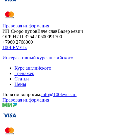
Правовая информация
ИП Скоро
пупов
Вяче
слав
Валер
ьевич
ОГР
НИП
32542
05000
91700
+7960
276
8000
100LEVELs
Интерактивный курс английского
Курс английского
Тренажер
Статьи
Цены
По всем вопросам:
info@100levels.ru
Правовая информация