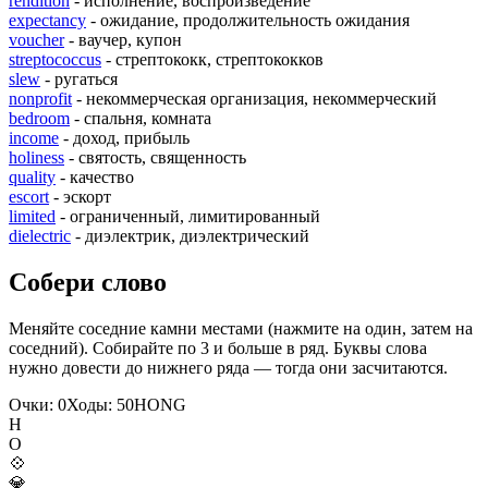
rendition
- исполнение, воспроизведение
expectancy
- ожидание, продолжительность ожидания
voucher
- ваучер, купон
streptococcus
- стрептококк, стрептококков
slew
- ругаться
nonprofit
- некоммерческая организация, некоммерческий
bedroom
- спальня, комната
income
- доход, прибыль
holiness
- святость, священность
quality
- качество
escort
- эскорт
limited
- ограниченный, лимитированный
dielectric
- диэлектрик, диэлектрический
Собери слово
Меняйте соседние камни местами (нажмите на один, затем на
соседний). Собирайте по 3 и больше в ряд. Буквы слова
нужно довести до нижнего ряда — тогда они засчитаются.
Очки:
0
Ходы:
50
H
O
N
G
H
O
💠
💎