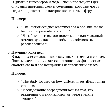
В дизайне интерьеров и моде "hue" используется для
описания цветовых схем и сочетаний, которые могут
создать определенное настроение или атмосферу.
Пример:
"
The interior designer recommended a cool hue for the
bedroom to promote relaxation.
"
"Дизайнер интерьеров порекомендовал холодный
оттенок для спальни, чтобы способствовать
расслаблению."
Научный контекст
В научных исследованиях, связанных с цветом и светом,
"hue" может использоваться для описания физических
свойств света и его восприятия человеческим глазом.
Пример:
"
The study focused on how different hues affect human
emotions.
"
"Исследование сосредоточилось на том, как
различные оттенки влияют на человеческие
эмоции."