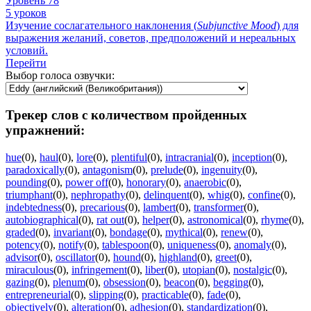
Уровень 78
5 уроков
Изучение сослагательного наклонения (
Subjunctive
Mood
) для
выражения желаний, советов, предположений и нереальных
условий.
Перейти
Выбор голоса озвучки:
Трекер слов с количеством пройденных
упражнений:
hue
(0)
,
haul
(0)
,
lore
(0)
,
plentiful
(0)
,
intracranial
(0)
,
inception
(0)
,
paradoxically
(0)
,
antagonism
(0)
,
prelude
(0)
,
ingenuity
(0)
,
pounding
(0)
,
power off
(0)
,
honorary
(0)
,
anaerobic
(0)
,
triumphant
(0)
,
nephropathy
(0)
,
delinquent
(0)
,
whig
(0)
,
confine
(0)
,
indebtedness
(0)
,
precarious
(0)
,
lambert
(0)
,
transformer
(0)
,
autobiographical
(0)
,
rat out
(0)
,
helper
(0)
,
astronomical
(0)
,
rhyme
(0)
,
graded
(0)
,
invariant
(0)
,
bondage
(0)
,
mythical
(0)
,
renew
(0)
,
potency
(0)
,
notify
(0)
,
tablespoon
(0)
,
uniqueness
(0)
,
anomaly
(0)
,
advisor
(0)
,
oscillator
(0)
,
hound
(0)
,
highland
(0)
,
greet
(0)
,
miraculous
(0)
,
infringement
(0)
,
liber
(0)
,
utopian
(0)
,
nostalgic
(0)
,
gazing
(0)
,
plenum
(0)
,
obsession
(0)
,
beacon
(0)
,
begging
(0)
,
entrepreneurial
(0)
,
slipping
(0)
,
practicable
(0)
,
fade
(0)
,
objectively
(0)
,
alteration
(0)
,
adhesion
(0)
,
standardization
(0)
,