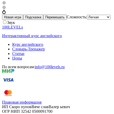
💠
💠
💍
Сложность:
Новая игра
Подсказка
Перемешать
Звук
100LEVELs
Интерактивный курс английского
Курс английского
Словарь-Тренажер
Статьи
Цены
По всем вопросам:
info@100levels.ru
Правовая информация
ИП Скоро
пупов
Вяче
слав
Валер
ьевич
ОГР
НИП
32542
05000
91700