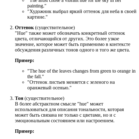
"
The artist chose a vibrant hue for the sky in her
painting.
"
"Художник выбрал яркий оттенок для неба в своей
картине."
Оттенок
(существительное)
"Hue" также может обозначать конкретный оттенок
цвета, отличающийся от других. Это более узкое
значение, которое может быть применимо в контексте
обсуждения различных тонов одного и того же цвета.
Пример:
"
The hue of the leaves changes from green to orange in
the fall.
"
"Оттенок листьев меняется с зеленого на
оранжевый осенью."
Тон
(существительное)
В более абстрактном смысле "hue" может
использоваться для описания тональности, которая
может быть связана не только с цветами, но и с
эмоциональным состоянием или настроением.
Пример: