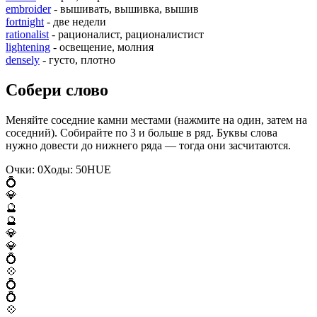
embroider
- вышивать, вышивка, вышив
fortnight
- две недели
rationalist
- рационалист, рационалистист
lightening
- освещение, молния
densely
- густо, плотно
Собери слово
Меняйте соседние камни местами (нажмите на один, затем на
соседний). Собирайте по 3 и больше в ряд. Буквы слова
нужно довести до нижнего ряда — тогда они засчитаются.
Очки:
0
Ходы:
50
H
U
E
💍
💎
🔮
🔮
💎
💎
💍
💠
💍
💍
💠