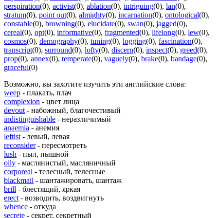
perspiration
(0)
,
activist
(0)
,
ablation
(0)
,
intriguing
(0)
,
lan
(0)
,
stratum
(0)
,
point out
(0)
,
almighty
(0)
,
incarnation
(0)
,
ontological
(0)
,
constable
(0)
,
browning
(0)
,
elucidate
(0)
,
swan
(0)
,
jagged
(0)
,
cereal
(0)
,
opt
(0)
,
informative
(0)
,
fragmented
(0)
,
lifelong
(0)
,
lew
(0)
,
cosmos
(0)
,
demography
(0)
,
tuning
(0)
,
logging
(0)
,
fascination
(0)
,
transcript
(0)
,
surround
(0)
,
lofty
(0)
,
discern
(0)
,
inspect
(0)
,
greed
(0)
,
prop
(0)
,
annex
(0)
,
temperate
(0)
,
vaguely
(0)
,
brake
(0)
,
bandage
(0)
,
graceful
(0)
Возможно, вы захотите изучить эти английские слова:
weep
- плакать, плач
complexion
- цвет лица
devout
- набожный, благочестивый
indistinguishable
- неразличимый
anaemia
- анемия
leftist
- левый, левая
reconsider
- пересмотреть
lush
- пыл, пышной
oily
- маслянистый, масляничный
corporeal
- телесный, телесные
blackmail
- шантажировать, шантаж
brill
- блестящий, яркая
erect
- возводить, воздвигнуть
whence
- откуда
secrete
- секрет, секретный