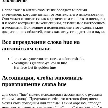
Заключение
Слово "hue" в английском языке обладает многими
значениями, которые зависят от контекста его использования.
Оно может относиться как к физическим свойствам цвета, так
и к более абстрактным концепциям, связанным с настроением
и эмоциями. Понимание и использование этого слова важно
для различных областей, таких как искусство, дизайн и наука.
Все определения слова
hue
на
английском языке
hue -
имя существительное
- a color or shade.
-
Verdigris is greenish-yellow in
hue
-
Her face lost its golden
hue
Ассоциация
, чтобы запомнить
произношение слова
hue
Для слова "hue" можно использовать ассоциацию с русским
словом "холод". Представьте себе, что оттенок (hue) цвета
может быть холодным или теплым. Таким образом, "холод"
поможет запомнить, как звучит "hue" — "х" в начале и "у" в