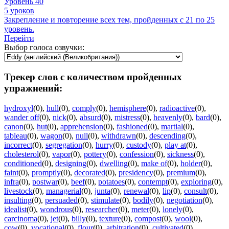
Уровень 40
5 уроков
Закрепление и повторение всех тем, пройденных с 21 по 25
уровень.
Перейти
Выбор голоса озвучки:
Трекер слов с количеством пройденных
упражнений:
hydroxyl
(0)
,
hull
(0)
,
comply
(0)
,
hemisphere
(0)
,
radioactive
(0)
,
wander off
(0)
,
nick
(0)
,
absurd
(0)
,
mistress
(0)
,
heavenly
(0)
,
bard
(0)
,
canon
(0)
,
hut
(0)
,
apprehension
(0)
,
fashioned
(0)
,
martial
(0)
,
tableau
(0)
,
wagon
(0)
,
null
(0)
,
withdrawn
(0)
,
descending
(0)
,
incorrect
(0)
,
segregation
(0)
,
hurry
(0)
,
custody
(0)
,
play at
(0)
,
cholesterol
(0)
,
vapor
(0)
,
pottery
(0)
,
confession
(0)
,
sickness
(0)
,
conditioned
(0)
,
designing
(0)
,
dwelling
(0)
,
make of
(0)
,
holder
(0)
,
faint
(0)
,
promptly
(0)
,
decorated
(0)
,
presidency
(0)
,
premium
(0)
,
infra
(0)
,
postwar
(0)
,
beef
(0)
,
potatoes
(0)
,
contempt
(0)
,
exploring
(0)
,
livestock
(0)
,
managerial
(0)
,
junta
(0)
,
renewal
(0)
,
lip
(0)
,
consult
(0)
,
insulting
(0)
,
persuaded
(0)
,
stimulate
(0)
,
bodily
(0)
,
negotiation
(0)
,
idealist
(0)
,
wondrous
(0)
,
researcher
(0)
,
meter
(0)
,
lonely
(0)
,
carcinoma
(0)
,
jet
(0)
,
billy
(0)
,
texture
(0)
,
compost
(0)
,
wool
(0)
,
cow
(0)
,
vocational
(0)
,
flour
(0)
,
arbitration
(0)
,
cultivated
(0)
,