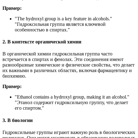
Пример:
"
The hydroxyl group is a key feature in alcohols.
"
"Гидроксильная группа является ключевой
особенностью в спиртах."
2. В контексте органической химии
В органической химии гидроксильная группа часто
встречается в спиртах и фенолах. Эти соединения имеют
разнообразные химические и физические свойства, что делает
их важными в различных областях, включая фармацевтику и
биохимию.
Пример:
"
Ethanol contains a hydroxyl group, making it an alcohol.
"
"Этанол содержит гидроксильную группу, что делает
его спиртом."
3. В биологии
Гидроксильные группы играют важную роль в биологических
молекулах. Они могут участвовать в образовании водородных