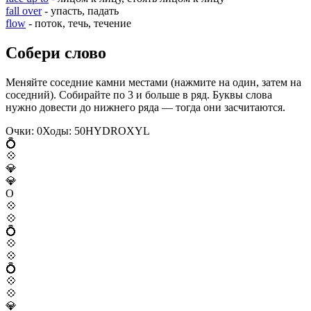
fall over
- упасть, падать
flow
- поток, течь, течение
Собери слово
Меняйте соседние камни местами (нажмите на один, затем на
соседний). Собирайте по 3 и больше в ряд. Буквы слова
нужно довести до нижнего ряда — тогда они засчитаются.
Очки:
0
Ходы:
50
H
Y
D
R
O
X
Y
L
💍
💠
💎
💎
O
💠
💠
💍
💠
💠
💍
💠
💠
💎