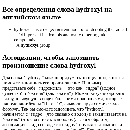
Все определения слова
hydroxyl
на
английском языке
hydroxyl -
имя существительное
- of or denoting the radical
—OH, present in alcohols and many other organic
compounds.
-
A
hydroxyl
group
Ассоциация
, чтобы запомнить
произношение слова
hydroxyl
Для слова "hydroxyl" можно придумать ассоциацию, которая
поможет запомнить его произношение. Например,
представьте себе "гидроксиль" – это как "гидра" (водное
существо) и "оксиль" (как "оксид"). Можно визуализировать
гидру, плывущую в воде с большими водорослями, которые
напоминают буквы "H" и "O", символизируя химическую
формулу. Так вы сможете запомнить, что "hydroxyl"
начинается с "гидро" (что связано с водой) и заканчивается на
"оксиль" (что связано с кислородом). Таким образом,
ассоциация: "гидра в воде с оксидом" поможет запомнить и
произношение, и смысл слова "hydroxyl". Лучше запомнить