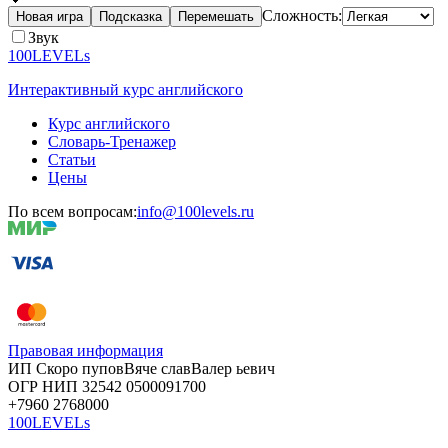
Сложность:
Новая игра
Подсказка
Перемешать
Звук
100LEVELs
Интерактивный курс английского
Курс английского
Словарь-Тренажер
Статьи
Цены
По всем вопросам:
info@100levels.ru
Правовая информация
ИП Скоро
пупов
Вяче
слав
Валер
ьевич
ОГР
НИП
32542
05000
91700
+7960
276
8000
100LEVELs