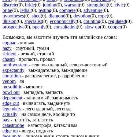
discrete
(0)
,
bride
(0)
,
joining
(0)
,
warrant
(0)
,
strengthen
(0)
,
civic
(0)
,
bribe
(0)
,
lethal
(0)
,
resting
(0)
,
compete
(0)
,
adventure
(0)
,
hypotheses
(0)
,
shed
(0)
,
diamond
(0)
,
devotion
(0)
,
rope
(0)
,
illusion
(0)
,
specialist
(0)
,
economically
(0)
,
counting
(0)
,
regulated
(0)
,
prospective
(0)
,
openly
(0)
,
consultation
(0)
,
slow up
(0)
,
cooper
(0)
Возможно, вы захотите изучить эти английские слова:
cognac
- коньяк
hazy
- смутный, туман
strident
- резкий, строгий
chasm
- пропасть, провал
northwestern
- северо-западный, северо-восточный
expectantly
- выжидательно, выжидающе
contrition
- распределение, раздробление
venom
- яд
mesolithic
- мезолит
bowl out
- выпадать, выпасть
dependent
- зависимый, зависимость
edge out
- выдвигать, выдвинуть
legendary
- легендарный, легенда
actually
- на самом деле, вообще-то
pay
- платить, заплатить
catastrophe
- катастрофа, катаклизма
edge up
- вверх, поднять
face up to
- лицом к лицу, стоять лицом к лицу