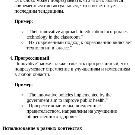
Это слово может подразумевать, что что-то является
современным или актуальным, что соответствует
последним тенденциям.
Пример
:
"
Their innovative approach to education incorporates
technology in the classroom.
"
"Их современный подход к образованию включает
технологии в классе."
Прогрессивный
"Innovative" может также означать прогрессивный, что
подразумевает стремление к улучшениям и изменениям
в любой области.
Пример
:
"
The innovative policies implemented by the
government aim to improve public health.
"
"Прогрессивные меры, внедренные
правительством, направлены на улучшение
общественного здоровья."
Использование в разных контекстах