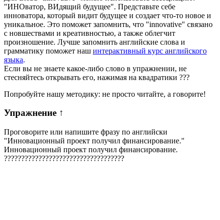
"ИНОватор, ВИдящий будущее". Представьте себе
инноватора, который видит будущее и создает что-то новое и
уникальное. Это поможет запомнить, что "innovative" связано
с новшествами и креативностью, а также облегчит
произношение. Лучше запомнить английские слова и
грамматику поможет наш
интерактивный курс английского
языка
.
Если вы не знаете какое-либо слово в упражнении, не
стесняйтесь открывать его, нажимая на квадратики
?
?
?
Попробуйте нашу методику: не просто читайте, а говорите!
Упражнение
↑
Проговорите или напишите фразу по английски
"
Инновационный проект получил финансирование.
"
Инновационный проект получил финансирование.
?
?
?
?
?
?
?
?
?
?
?
?
?
?
?
?
?
?
?
?
?
?
?
?
?
?
?
?
?
?
?
?
?
?
?