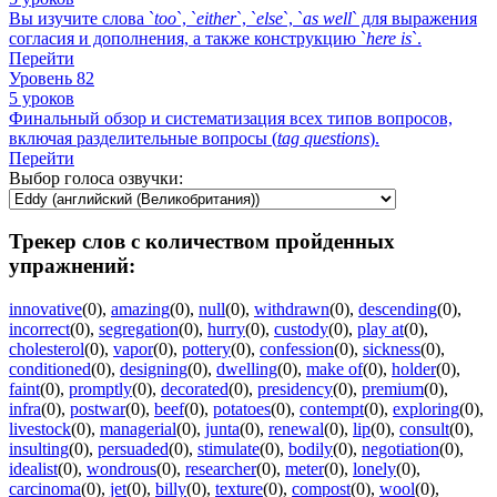
Вы изучите слова `
too
`, `
either
`, `
else
`, `
as
well
` для выражения
согласия и дополнения, а также конструкцию `
here
is
`.
Перейти
Уровень 82
5 уроков
Финальный обзор и систематизация всех типов вопросов,
включая разделительные вопросы (
tag
questions
).
Перейти
Выбор голоса озвучки:
Трекер слов с количеством пройденных
упражнений:
innovative
(0)
,
amazing
(0)
,
null
(0)
,
withdrawn
(0)
,
descending
(0)
,
incorrect
(0)
,
segregation
(0)
,
hurry
(0)
,
custody
(0)
,
play at
(0)
,
cholesterol
(0)
,
vapor
(0)
,
pottery
(0)
,
confession
(0)
,
sickness
(0)
,
conditioned
(0)
,
designing
(0)
,
dwelling
(0)
,
make of
(0)
,
holder
(0)
,
faint
(0)
,
promptly
(0)
,
decorated
(0)
,
presidency
(0)
,
premium
(0)
,
infra
(0)
,
postwar
(0)
,
beef
(0)
,
potatoes
(0)
,
contempt
(0)
,
exploring
(0)
,
livestock
(0)
,
managerial
(0)
,
junta
(0)
,
renewal
(0)
,
lip
(0)
,
consult
(0)
,
insulting
(0)
,
persuaded
(0)
,
stimulate
(0)
,
bodily
(0)
,
negotiation
(0)
,
idealist
(0)
,
wondrous
(0)
,
researcher
(0)
,
meter
(0)
,
lonely
(0)
,
carcinoma
(0)
,
jet
(0)
,
billy
(0)
,
texture
(0)
,
compost
(0)
,
wool
(0)
,