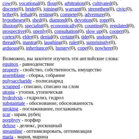
cow
(0)
,
vocational
(0)
,
flour
(0)
,
arbitration
(0)
,
cultivated
(0)
,
discrete
(0)
,
bride
(0)
,
joining
(0)
,
warrant
(0)
,
strengthen
(0)
,
civic
(0)
,
bribe
(0)
,
lethal
(0)
,
resting
(0)
,
compete
(0)
,
adventure
(0)
,
hypotheses
(0)
,
shed
(0)
,
diamond
(0)
,
devotion
(0)
,
rope
(0)
,
illusion
(0)
,
specialist
(0)
,
economically
(0)
,
counting
(0)
,
regulated
(0)
,
prospective
(0)
,
openly
(0)
,
consultation
(0)
,
slow up
(0)
,
cooper
(0)
,
cortex
(0)
,
elder
(0)
,
denial
(0)
,
certain
(0)
,
tide
(0)
,
undone
(0)
,
thread
(0)
,
mantra
(0)
,
laughing
(0)
,
ruler
(0)
,
surprisingly
(0)
,
arduous
(0)
,
inheritance
(0)
,
hungry
(0)
,
cope
(0)
,
nowhere
(0)
Возможно, вы захотите изучить эти английские слова:
equinox
- равноденствие
property
- свойство, собственность, имущество
assemblage
- сборка, собрание
polysaccharide
- полисахарид
scrapped
- списано, списано на слом
utopia
- утопия, утопическая
hydrolysis
- гидролиз, гидрол
substantiate
- обоснование, обоснованность
stroking
- поглаживание, поглаживать
scar
- шрам, рубец
porphyry
- порфир
deluxe
- делюкс, роскошный
streamline
- оптимизировать, оптимизация
maria
- мария, марина