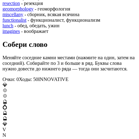
resection
- резекция
geomorphology
- геоморфология
miscellany
- сборник, всякая всячина
functionalist
- функционалист, функционализм
lunch
- обед, обедать, ужин
imagines
- воображает
Собери слово
Меняйте соседние камни местами (нажмите на один, затем на
соседний). Собирайте по 3 и больше в ряд. Буквы слова
нужно довести до нижнего ряда — тогда они засчитаются.
Очки:
0
Ходы:
50
I
N
N
O
V
A
T
I
V
E
💎
💠
💠
🔮
💍
🔮
🔮
💎
V
N