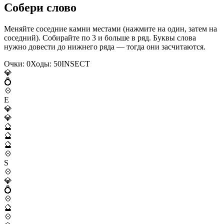
Собери слово
Меняйте соседние камни местами (нажмите на один, затем на
соседний). Собирайте по 3 и больше в ряд. Буквы слова
нужно довести до нижнего ряда — тогда они засчитаются.
Очки:
0
Ходы:
50
I
N
S
E
C
T
💎
💍
💠
E
💎
💎
🔮
🔮
🔮
💠
S
💠
💎
💍
💠
🔮
💠