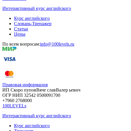
Интерактивный курс английского
Курс английского
Словарь-Тренажер
Статьи
Цены
По всем вопросам:
info@100levels.ru
Правовая информация
ИП Скоро
пупов
Вяче
слав
Валер
ьевич
ОГР
НИП
32542
05000
91700
+7960
276
8000
100LEVELs
Интерактивный курс английского
Курс английского
Тренажер