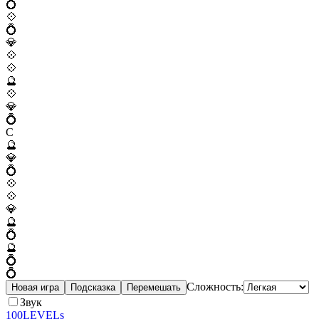
💍
💠
💍
💎
💠
💠
🔮
💠
💎
💍
C
🔮
💎
💍
💠
💠
💎
🔮
💍
🔮
💍
💍
Сложность:
Новая игра
Подсказка
Перемешать
Звук
100LEVELs