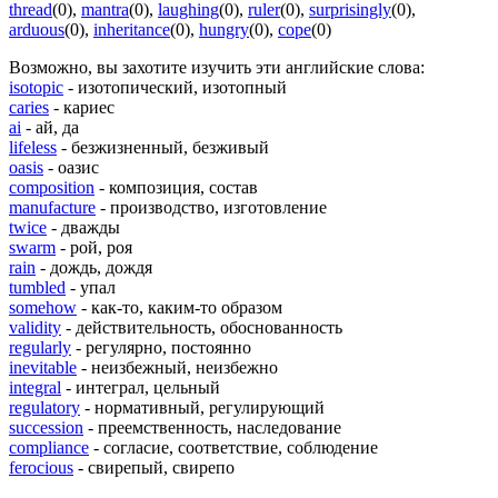
thread
(0)
,
mantra
(0)
,
laughing
(0)
,
ruler
(0)
,
surprisingly
(0)
,
arduous
(0)
,
inheritance
(0)
,
hungry
(0)
,
cope
(0)
Возможно, вы захотите изучить эти английские слова:
isotopic
- изотопический, изотопный
caries
- кариес
ai
- ай, да
lifeless
- безжизненный, безживый
oasis
- оазис
composition
- композиция, состав
manufacture
- производство, изготовление
twice
- дважды
swarm
- рой, роя
rain
- дождь, дождя
tumbled
- упал
somehow
- как-то, каким-то образом
validity
- действительность, обоснованность
regularly
- регулярно, постоянно
inevitable
- неизбежный, неизбежно
integral
- интеграл, цельный
regulatory
- нормативный, регулирующий
succession
- преемственность, наследование
compliance
- согласие, соответствие, соблюдение
ferocious
- свирепый, свирепо