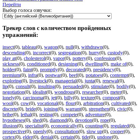
Перейти
Выбор голоса озвучки:
Трекер слов с количеством пройденных
упражнений:
insect
(0)
,
tableau
(0)
,
wagon
(0)
,
null
(0)
,
withdrawn
(0)
,
descending
(0)
,
incorrect
(0)
,
segregation
(0)
,
hurry
(0)
,
custody
(0)
,
play at
(0)
,
cholesterol
(0)
,
vapor
(0)
,
pottery
(0)
,
confession
(0)
,
sickness
(0)
,
conditioned
(0)
,
designing
(0)
,
dwelling
(0)
,
make of
(0)
,
holder
(0)
,
faint
(0)
,
promptly
(0)
,
decorated
(0)
,
presidency
(0)
,
premium
(0)
,
infra
(0)
,
postwar
(0)
,
beef
(0)
,
potatoes
(0)
,
contempt
(0)
,
exploring
(0)
,
livestock
(0)
,
managerial
(0)
,
junta
(0)
,
renewal
(0)
,
lip
(0)
,
consult
(0)
,
insulting
(0)
,
persuaded
(0)
,
stimulate
(0)
,
bodily
(0)
,
negotiation
(0)
,
idealist
(0)
,
wondrous
(0)
,
researcher
(0)
,
meter
(0)
,
lonely
(0)
,
carcinoma
(0)
,
jet
(0)
,
billy
(0)
,
texture
(0)
,
compost
(0)
,
wool
(0)
,
cow
(0)
,
vocational
(0)
,
flour
(0)
,
arbitration
(0)
,
cultivated
(0)
,
discrete
(0)
,
bride
(0)
,
joining
(0)
,
warrant
(0)
,
strengthen
(0)
,
civic
(0)
,
bribe
(0)
,
lethal
(0)
,
resting
(0)
,
compete
(0)
,
adventure
(0)
,
hypotheses
(0)
,
shed
(0)
,
diamond
(0)
,
devotion
(0)
,
rope
(0)
,
illusion
(0)
,
specialist
(0)
,
economically
(0)
,
counting
(0)
,
regulated
(0)
,
prospective
(0)
,
openly
(0)
,
consultation
(0)
,
slow up
(0)
,
cooper
(0)
,
cortex
(0)
,
elder
(0)
,
denial
(0)
,
certain
(0)
,
tide
(0)
,
undone
(0)
,