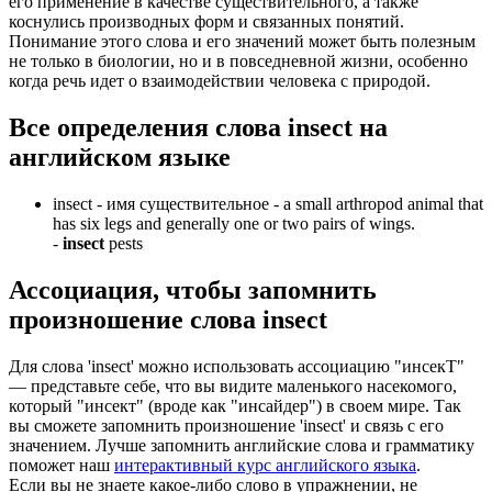
его применение в качестве существительного, а также
коснулись производных форм и связанных понятий.
Понимание этого слова и его значений может быть полезным
не только в биологии, но и в повседневной жизни, особенно
когда речь идет о взаимодействии человека с природой.
Все определения слова
insect
на
английском языке
insect -
имя существительное
- a small arthropod animal that
has six legs and generally one or two pairs of wings.
-
insect
pests
Ассоциация
, чтобы запомнить
произношение слова
insect
Для слова 'insect' можно использовать ассоциацию "инсекТ"
— представьте себе, что вы видите маленького насекомого,
который "инсект" (вроде как "инсайдер") в своем мире. Так
вы сможете запомнить произношение 'insect' и связь с его
значением. Лучше запомнить английские слова и грамматику
поможет наш
интерактивный курс английского языка
.
Если вы не знаете какое-либо слово в упражнении, не