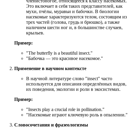
членистоногое, относящееся к классу насекомых.
Это включает в себя таких представителей, как
мухи, пчёлы, муравьи и бабочки. В биологии
насекомые характеризуются телом, состоящим из
трех частей (голова, грудь и брюшко), а также
наличием шести ног и, в большинстве случаев,
крыльев.
Пример:
"
The butterfly is a beautiful insect.
"
"Бабочка — это красивое насекомое."
Применение в научном контексте
В научной литературе слово "insect" часто
используется для описания определённых видов,
их поведения, экологии и роли в экосистемах.
Пример:
"
Insects play a crucial role in pollination.
"
"Насекомые играют ключевую роль в опылении."
Словосочетания и фразеологизмы