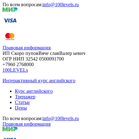
По всем вопросам:
info@100levels.ru
Правовая информация
ИП Скоро
пупов
Вяче
слав
Валер
ьевич
ОГР
НИП
32542
05000
91700
+7960
276
8000
100LEVELs
Интерактивный курс английского
Курс английского
Тренажер
Статьи
Цены
По всем вопросам:
info@100levels.ru
Правовая информация