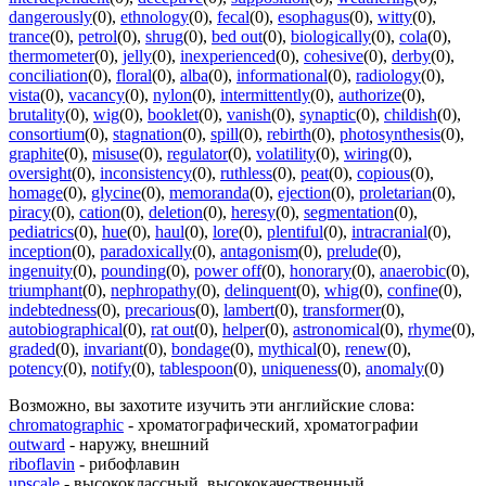
dangerously
(0)
,
ethnology
(0)
,
fecal
(0)
,
esophagus
(0)
,
witty
(0)
,
trance
(0)
,
petrol
(0)
,
shrug
(0)
,
bed out
(0)
,
biologically
(0)
,
cola
(0)
,
thermometer
(0)
,
jelly
(0)
,
inexperienced
(0)
,
cohesive
(0)
,
derby
(0)
,
conciliation
(0)
,
floral
(0)
,
alba
(0)
,
informational
(0)
,
radiology
(0)
,
vista
(0)
,
vacancy
(0)
,
nylon
(0)
,
intermittently
(0)
,
authorize
(0)
,
brutality
(0)
,
wig
(0)
,
booklet
(0)
,
vanish
(0)
,
synaptic
(0)
,
childish
(0)
,
consortium
(0)
,
stagnation
(0)
,
spill
(0)
,
rebirth
(0)
,
photosynthesis
(0)
,
graphite
(0)
,
misuse
(0)
,
regulator
(0)
,
volatility
(0)
,
wiring
(0)
,
oversight
(0)
,
inconsistency
(0)
,
ruthless
(0)
,
peat
(0)
,
copious
(0)
,
homage
(0)
,
glycine
(0)
,
memoranda
(0)
,
ejection
(0)
,
proletarian
(0)
,
piracy
(0)
,
cation
(0)
,
deletion
(0)
,
heresy
(0)
,
segmentation
(0)
,
pediatrics
(0)
,
hue
(0)
,
haul
(0)
,
lore
(0)
,
plentiful
(0)
,
intracranial
(0)
,
inception
(0)
,
paradoxically
(0)
,
antagonism
(0)
,
prelude
(0)
,
ingenuity
(0)
,
pounding
(0)
,
power off
(0)
,
honorary
(0)
,
anaerobic
(0)
,
triumphant
(0)
,
nephropathy
(0)
,
delinquent
(0)
,
whig
(0)
,
confine
(0)
,
indebtedness
(0)
,
precarious
(0)
,
lambert
(0)
,
transformer
(0)
,
autobiographical
(0)
,
rat out
(0)
,
helper
(0)
,
astronomical
(0)
,
rhyme
(0)
,
graded
(0)
,
invariant
(0)
,
bondage
(0)
,
mythical
(0)
,
renew
(0)
,
potency
(0)
,
notify
(0)
,
tablespoon
(0)
,
uniqueness
(0)
,
anomaly
(0)
Возможно, вы захотите изучить эти английские слова:
chromatographic
- хроматографический, хроматографии
outward
- наружу, внешний
riboflavin
- рибофлавин
upscale
- высококлассный, высококачественный