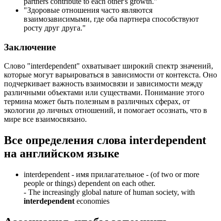
partners contribute to each other's growth.
"
"Здоровые отношения часто являются
взаимозависимыми, где оба партнера способствуют
росту друг друга."
Заключение
Слово "interdependent" охватывает широкий спектр значений,
которые могут варьироваться в зависимости от контекста. Оно
подчеркивает важность взаимосвязи и зависимости между
различными объектами или существами. Понимание этого
термина может быть полезным в различных сферах, от
экологии до личных отношений, и помогает осознать, что в
мире все взаимосвязано.
Все определения слова
interdependent
на английском языке
interdependent -
имя прилагательное
- (of two or more
people or things) dependent on each other.
-
The increasingly global nature of human society, with
interdependent
economies