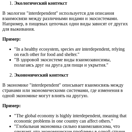
Экологический контекст
В экологии "interdependent" используется для описания
взаимосвязи между различными видами и экосистемами.
Например, в пищевых цепочках одни виды зависят от других
для выживания.
Пример:
"
In a healthy ecosystem, species are interdependent, relying
on each other for food and shelter.
"
"В здоровой экосистеме виды взаимозависимы,
полагаясь друг на друга для пищи и укрытия."
Экономический контекст
В экономике "interdependent" описывает взаимосвязь между
странами или экономическими системами, где изменения в
одной экономике могут влиять на другую.
Пример:
"
The global economy is highly interdependent, meaning that
economic problems in one country can affect others.
"
"Глобальная экономика сильно взаимозависима, что
означает, что экономические проблемы в одной стране