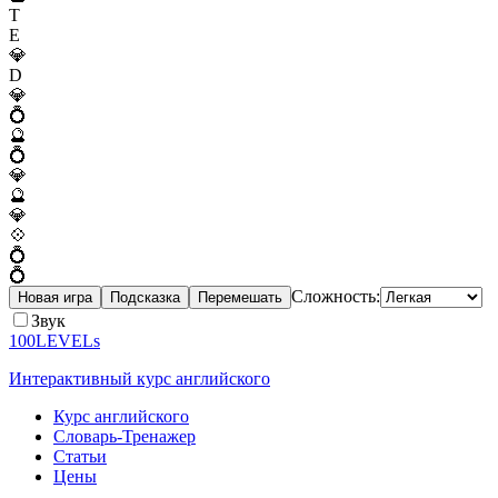
T
E
💎
D
💎
💍
🔮
💍
💎
🔮
💎
💠
💍
💍
Сложность:
Новая игра
Подсказка
Перемешать
Звук
100LEVELs
Интерактивный курс английского
Курс английского
Словарь-Тренажер
Статьи
Цены