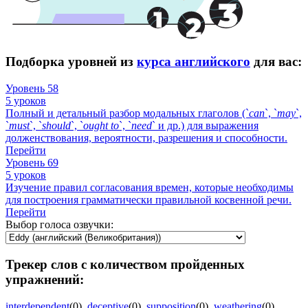
Подборка уровней из
курса английского
для вас:
Уровень 58
5 уроков
Полный и детальный разбор модальных глаголов (`
can
`, `
may
`,
`
must
`, `
should
`, `
ought
to
`, `
need
` и др.) для выражения
долженствования, вероятности, разрешения и способности.
Перейти
Уровень 69
5 уроков
Изучение правил согласования времен, которые необходимы
для построения грамматически правильной косвенной речи.
Перейти
Выбор голоса озвучки:
Трекер слов с количеством пройденных
упражнений:
interdependent
(0)
,
deceptive
(0)
,
supposition
(0)
,
weathering
(0)
,