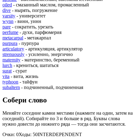
oiled
- смазанный маслом, промасленный
dive
- нырять, погружение
varsity
- университет
wynn
- винн, уинн
pare
- сократить, урезать
perfume
- духи, парфюмерия
metacarpal
- метакарпал
purpura
- пурпура
articulatory
- артикуляция, артикулятор
strenuously
- усиленно, энергично
maternity
- материнство, беременный
lurch
- крениться, шататься
surat
- сурат
vita
- вита, жизнь
typhoon
- тайфун
subaltern
- подчиненный, подчиненная
Собери слово
Меняйте соседние камни местами (нажмите на один, затем на
соседний). Собирайте по 3 и больше в ряд. Буквы слова
нужно довести до нижнего ряда — тогда они засчитаются.
Очки:
0
Ходы:
50
I
N
T
E
R
D
E
P
E
N
D
E
N
T