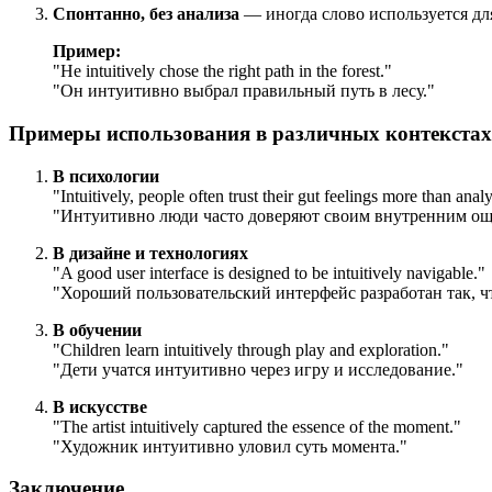
Спонтанно, без анализа
— иногда слово используется дл
Пример:
"
He intuitively chose the right path in the forest.
"
"Он интуитивно выбрал правильный путь в лесу."
Примеры использования в различных контекстах
В психологии
"
Intuitively, people often trust their gut feelings more than anal
"Интуитивно люди часто доверяют своим внутренним о
В дизайне и технологиях
"
A good user interface is designed to be intuitively navigable.
"
"Хороший пользовательский интерфейс разработан так, ч
В обучении
"
Children learn intuitively through play and exploration.
"
"Дети учатся интуитивно через игру и исследование."
В искусстве
"
The artist intuitively captured the essence of the moment.
"
"Художник интуитивно уловил суть момента."
Заключение