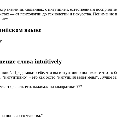
пектр значений, связанных с интуицией, естественным восприят
стах — от психологии до технологий и искусства. Понимание и и
вием.
лийском языке
y.
шение слова
intuitively
тивно". Представьте себе, что вы интуитивно понимаете что-то б
"интуитивно" – это как будто "интуиция ведёт меня". Лучше з
есь открывать его, нажимая на квадратики
?
?
?
на поняла его чувства.
"