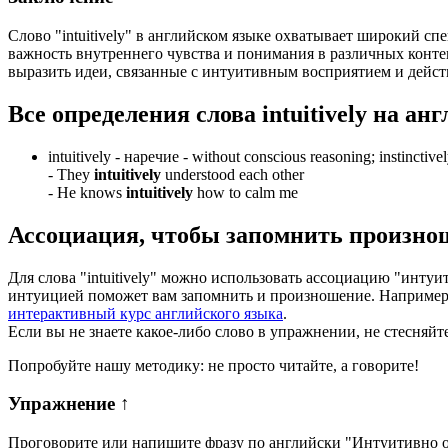
Слово "intuitively" в английском языке охватывает широкий с
важность внутреннего чувства и понимания в различных контек
выразить идеи, связанные с интуитивным восприятием и дейст
Все определения слова
intuitively
на анг
intuitively -
наречие
- without conscious reasoning; instinctivel
-
They
intuitively
understood each other
-
He knows
intuitively
how to calm me
Ассоциация
, чтобы запомнить произно
Для слова "intuitively" можно использовать ассоциацию "интуи
интуицией поможет вам запомнить и произношение. Например, 
интерактивный курс английского языка
.
Если вы не знаете какое-либо слово в упражнении, не стесняйт
Попробуйте нашу методику: не просто читайте, а говорите!
Упражнение
↑
Проговорите или напишите фразу по английски "
Интуитивно о