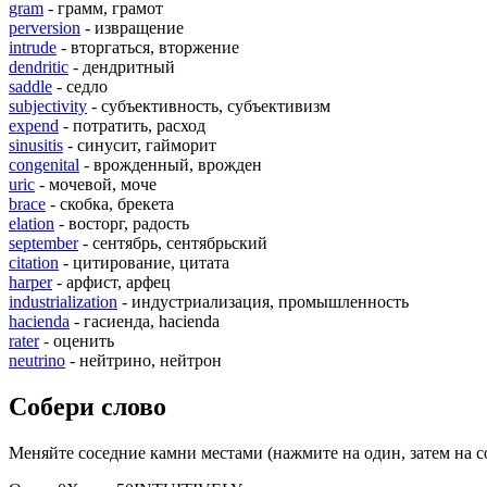
gram
- грамм, грамот
perversion
- извращение
intrude
- вторгаться, вторжение
dendritic
- дендритный
saddle
- седло
subjectivity
- субъективность, субъективизм
expend
- потратить, расход
sinusitis
- синусит, гайморит
congenital
- врожденный, врожден
uric
- мочевой, моче
brace
- скобка, брекета
elation
- восторг, радость
september
- сентябрь, сентябрьский
citation
- цитирование, цитата
harper
- арфист, арфец
industrialization
- индустриализация, промышленность
hacienda
- гасиенда, hacienda
rater
- оценить
neutrino
- нейтрино, нейтрон
Собери слово
Меняйте соседние камни местами (нажмите на один, затем на с