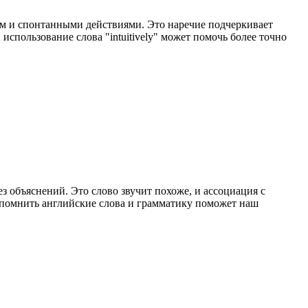
ием и спонтанными действиями. Это наречие подчеркивает
спользование слова "intuitively" может помочь более точно
ез объяснений. Это слово звучит похоже, и ассоциация с
апомнить английские слова и грамматику поможет наш