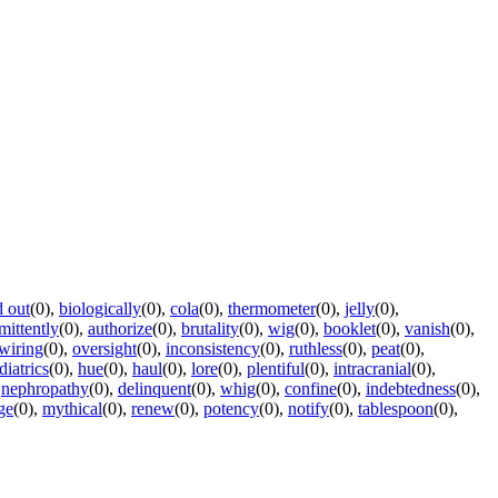
d out
(0)
,
biologically
(0)
,
cola
(0)
,
thermometer
(0)
,
jelly
(0)
,
mittently
(0)
,
authorize
(0)
,
brutality
(0)
,
wig
(0)
,
booklet
(0)
,
vanish
(0)
,
wiring
(0)
,
oversight
(0)
,
inconsistency
(0)
,
ruthless
(0)
,
peat
(0)
,
diatrics
(0)
,
hue
(0)
,
haul
(0)
,
lore
(0)
,
plentiful
(0)
,
intracranial
(0)
,
,
nephropathy
(0)
,
delinquent
(0)
,
whig
(0)
,
confine
(0)
,
indebtedness
(0)
,
ge
(0)
,
mythical
(0)
,
renew
(0)
,
potency
(0)
,
notify
(0)
,
tablespoon
(0)
,