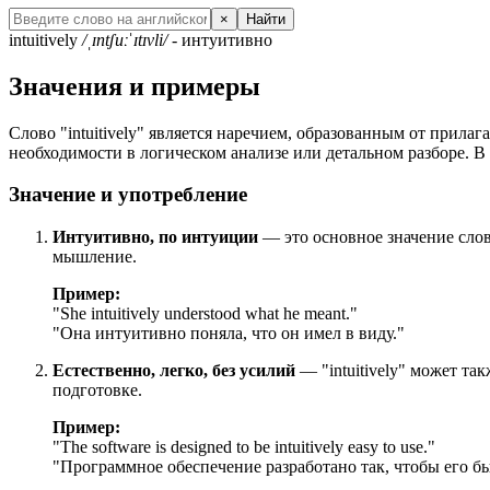
×
Найти
intuitively
/ˌɪntʃuːˈɪtɪvli/
- интуитивно
Значения и примеры
Слово "intuitively" является наречием, образованным от прилаг
необходимости в логическом анализе или детальном разборе. В
Значение и употребление
Интуитивно, по интуиции
— это основное значение слов
мышление.
Пример:
"
She intuitively understood what he meant.
"
"Она интуитивно поняла, что он имел в виду."
Естественно, легко, без усилий
— "intuitively" может та
подготовке.
Пример:
"
The software is designed to be intuitively easy to use.
"
"Программное обеспечение разработано так, чтобы его б