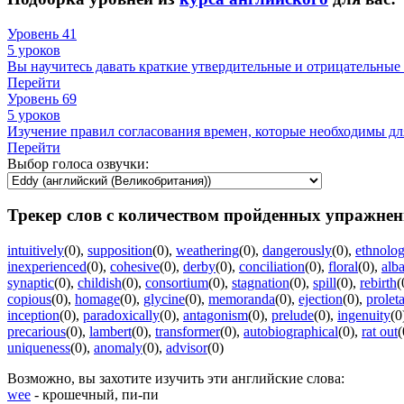
Уровень 41
5 уроков
Вы научитесь давать краткие утвердительные и отрицательные 
Перейти
Уровень 69
5 уроков
Изучение правил согласования времен, которые необходимы дл
Перейти
Выбор голоса озвучки:
Трекер слов с количеством пройденных упражнен
intuitively
(0)
,
supposition
(0)
,
weathering
(0)
,
dangerously
(0)
,
ethnolo
inexperienced
(0)
,
cohesive
(0)
,
derby
(0)
,
conciliation
(0)
,
floral
(0)
,
alb
synaptic
(0)
,
childish
(0)
,
consortium
(0)
,
stagnation
(0)
,
spill
(0)
,
rebirth
(
copious
(0)
,
homage
(0)
,
glycine
(0)
,
memoranda
(0)
,
ejection
(0)
,
prolet
inception
(0)
,
paradoxically
(0)
,
antagonism
(0)
,
prelude
(0)
,
ingenuity
(0
precarious
(0)
,
lambert
(0)
,
transformer
(0)
,
autobiographical
(0)
,
rat out
(
uniqueness
(0)
,
anomaly
(0)
,
advisor
(0)
Возможно, вы захотите изучить эти английские слова:
wee
- крошечный, пи-пи