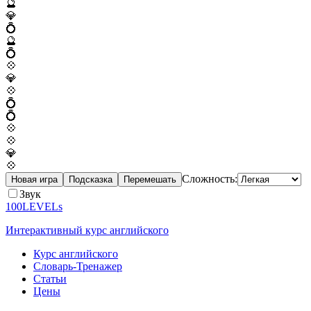
🔮
💎
💍
🔮
💍
💠
💎
💠
💍
💍
💠
💠
💎
💠
Сложность:
Новая игра
Подсказка
Перемешать
Звук
100LEVELs
Интерактивный курс английского
Курс английского
Словарь-Тренажер
Статьи
Цены