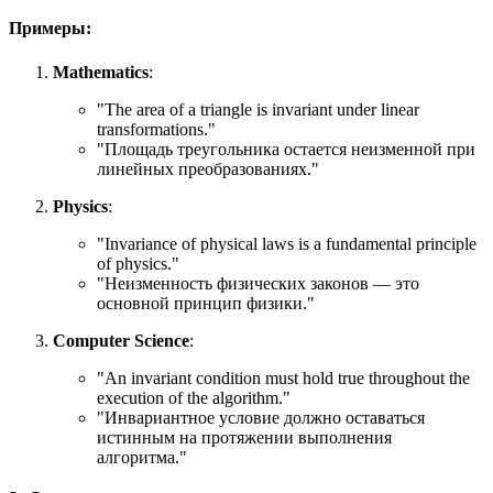
Примеры:
Mathematics
:
"
The area of a triangle is invariant under linear
transformations.
"
"Площадь треугольника остается неизменной при
линейных преобразованиях."
Physics
:
"
Invariance of physical laws is a fundamental principle
of physics.
"
"Неизменность физических законов — это
основной принцип физики."
Computer Science
:
"
An invariant condition must hold true throughout the
execution of the algorithm.
"
"Инвариантное условие должно оставаться
истинным на протяжении выполнения
алгоритма."