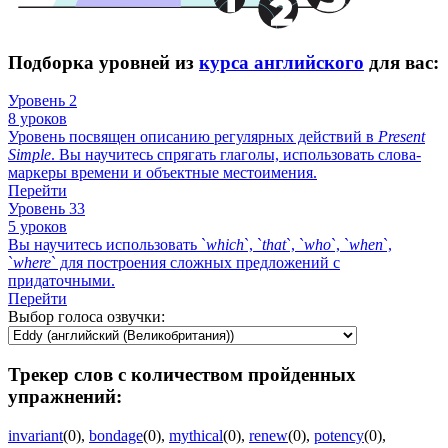
Подборка уровней из
курса английского
для вас:
Уровень 2
8 уроков
Уровень посвящен описанию регулярных действий в
Present
Simple
. Вы научитесь спрягать глаголы, использовать слова-
маркеры времени и объектные местоимения.
Перейти
Уровень 33
5 уроков
Вы научитесь использовать `
which
`, `
that
`, `
who
`, `
when
`,
`
where
` для построения сложных предложений с
придаточными.
Перейти
Выбор голоса озвучки:
Трекер слов с количеством пройденных
упражнений:
invariant
(0)
,
bondage
(0)
,
mythical
(0)
,
renew
(0)
,
potency
(0)
,