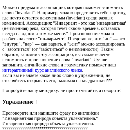
Можно придумать ассоциацию, которая поможет запомнить
слово "invariant". Например, можно представить себе картину,
где нечто остается неизменным (invariant) среди разных
изменений. Ассоциация: "Инвариант - это как 'инвариантная'
(неизменная) река, которая течет сквозь времена, оставаясь
всегда на одном и том же месте." Произношение можно
разбить на слоги: "ин-вар-ьент". Представьте, что "ин" — это
"внутри", "вар" — как варить, а "ьент" можно ассоциировать
с "заботиться" (от "заботиться" о неизменности). Таким
образом, запомнив эту ассоциацию, вы сможете легче
вспомнить и произношение слова "invariant". Лучше
запомнить английские слова и грамматику поможет наш
интерактивный курс английского языка
.
Если вы не знаете какое-либо слово в упражнении, не
стесняйтесь открывать его, нажимая на квадратики
?
?
?
Попробуйте нашу методику: не просто читайте, а говорите!
Упражнение
↑
Проговорите или напишите фразу по английски
"
Инвариантная природа объекта увлекательна.
"
Инвариантная природа объекта увлекательна.
?
?
?
?
?
?
?
?
?
?
?
?
?
?
?
?
?
?
?
?
?
?
?
?
?
?
?
?
?
?
?
?
?
?
?
?
?
?
?
?
?
?