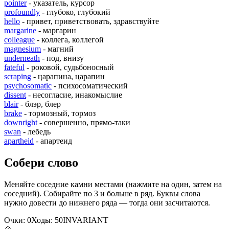
pointer
- указатель, курсор
profoundly
- глубоко, глубокий
hello
- привет, приветствовать, здравствуйте
margarine
- маргарин
colleague
- коллега, коллегой
magnesium
- магний
underneath
- под, внизу
fateful
- роковой, судьбоносный
scraping
- царапина, царапин
psychosomatic
- психосоматический
dissent
- несогласие, инакомыслие
blair
- блэр, блер
brake
- тормозный, тормоз
downright
- совершенно, прямо-таки
swan
- лебедь
apartheid
- апартеид
Собери слово
Меняйте соседние камни местами (нажмите на один, затем на
соседний). Собирайте по 3 и больше в ряд. Буквы слова
нужно довести до нижнего ряда — тогда они засчитаются.
Очки:
0
Ходы:
50
I
N
V
A
R
I
A
N
T