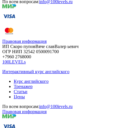
По всем вопросам:
info@100levels.ru
Правовая информация
ИП Скоро
пупов
Вяче
слав
Валер
ьевич
ОГР
НИП
32542
05000
91700
+7960
276
8000
100LEVELs
Интерактивный курс английского
Курс английского
Тренажер
Статьи
Цены
По всем вопросам:
info@100levels.ru
Правовая информация