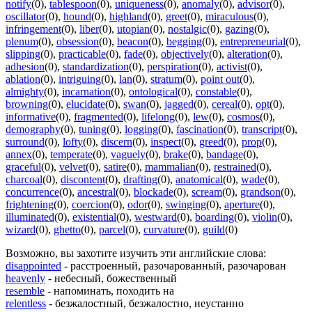
notify
(0)
,
tablespoon
(0)
,
uniqueness
(0)
,
anomaly
(0)
,
advisor
(0)
,
oscillator
(0)
,
hound
(0)
,
highland
(0)
,
greet
(0)
,
miraculous
(0)
,
infringement
(0)
,
liber
(0)
,
utopian
(0)
,
nostalgic
(0)
,
gazing
(0)
,
plenum
(0)
,
obsession
(0)
,
beacon
(0)
,
begging
(0)
,
entrepreneurial
(0)
,
slipping
(0)
,
practicable
(0)
,
fade
(0)
,
objectively
(0)
,
alteration
(0)
,
adhesion
(0)
,
standardization
(0)
,
perspiration
(0)
,
activist
(0)
,
ablation
(0)
,
intriguing
(0)
,
lan
(0)
,
stratum
(0)
,
point out
(0)
,
almighty
(0)
,
incarnation
(0)
,
ontological
(0)
,
constable
(0)
,
browning
(0)
,
elucidate
(0)
,
swan
(0)
,
jagged
(0)
,
cereal
(0)
,
opt
(0)
,
informative
(0)
,
fragmented
(0)
,
lifelong
(0)
,
lew
(0)
,
cosmos
(0)
,
demography
(0)
,
tuning
(0)
,
logging
(0)
,
fascination
(0)
,
transcript
(0)
,
surround
(0)
,
lofty
(0)
,
discern
(0)
,
inspect
(0)
,
greed
(0)
,
prop
(0)
,
annex
(0)
,
temperate
(0)
,
vaguely
(0)
,
brake
(0)
,
bandage
(0)
,
graceful
(0)
,
velvet
(0)
,
satire
(0)
,
mammalian
(0)
,
restrained
(0)
,
charcoal
(0)
,
discontent
(0)
,
drafting
(0)
,
anatomical
(0)
,
wade
(0)
,
concurrence
(0)
,
ancestral
(0)
,
blockade
(0)
,
scream
(0)
,
grandson
(0)
,
frightening
(0)
,
coercion
(0)
,
odor
(0)
,
swinging
(0)
,
aperture
(0)
,
illuminated
(0)
,
existential
(0)
,
westward
(0)
,
boarding
(0)
,
violin
(0)
,
wizard
(0)
,
ghetto
(0)
,
parcel
(0)
,
curvature
(0)
,
guild
(0)
Возможно, вы захотите изучить эти английские слова:
disappointed
- расстроенный, разочарованный, разочарован
heavenly
- небесный, божественный
resemble
- напоминать, походить на
relentless
- безжалостный, безжалостно, неустанно