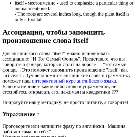
itself -
местоимение
- used to emphasize a particular thing or
animal mentioned.
-
The roots are several inches long, though the plant
itself
is
only a foot tall
Ассоциация
, чтобы запомнить
произношение слова
itself
Для английского слова "itself" можно использовать
ассоциацию: "И Тот Самый Фонарь". Представьте, что вы
говорите о фонаре, который стоит на дороге — "тот самый
фонарь". Это поможет запомнить произношение "itself" как
"ит селф". Лучше запомнить английские слова и грамматику
поможет наш
интерактивный курс английского языка
.
Если вы не знаете какое-либо слово в упражнении, не
стесняйтесь открывать его, нажимая на квадратики
?
?
?
Попробуйте нашу методику: не просто читайте, а говорите!
Упражнение
↑
Проговорите или напишите фразу по английски "
Машина
работает сама по себе.
"