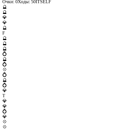
Очки:
0
Ходы:
50
I
T
S
E
L
F
🔮
🔮
💎
💎
🔮
F
🔮
🔮
🔮
💍
🔮
💍
💠
💍
🔮
💍
💎
T
💎
💎
💍
💎
💠
💠