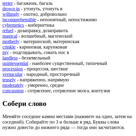
teeter
- багажник, багаль
drown in
- утонуть, утонуть в
willingly
- охотно, добровольно
incomprehensible
- непонятный, непостижимо
cybernetics
- кибернетика
refuel
- дозаправку, дозаправить
magical
- волшебный, магический
motherly
- материнский, материнская
crinkle
- кариновая, карунковая
pry
- подглядывать, совать нос в
landless
- безземельный
quintessential
- наиболее существенный, типичный
procession
- процессия, шествие
vernacular
- народный, просторечный
tensely
- напряженно, напрямую
moderately
- умеренно, средне
concussion
- сотрясение, сотрясение мозга, контузия
Собери слово
Меняйте соседние камни местами (нажмите на один, затем на
соседний). Собирайте по 3 и больше в ряд. Буквы слова
нужно довести до нижнего ряда — тогда они засчитаются.