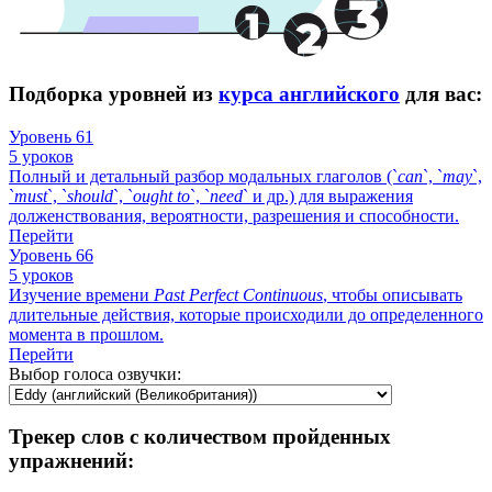
Подборка уровней из
курса английского
для вас:
Уровень 61
5 уроков
Полный и детальный разбор модальных глаголов (`
can
`, `
may
`,
`
must
`, `
should
`, `
ought
to
`, `
need
` и др.) для выражения
долженствования, вероятности, разрешения и способности.
Перейти
Уровень 66
5 уроков
Изучение времени
Past
Perfect
Continuous
, чтобы описывать
длительные действия, которые происходили до определенного
момента в прошлом.
Перейти
Выбор голоса озвучки:
Трекер слов с количеством пройденных
упражнений: