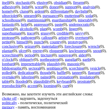
itself
(0)
,
stochastic
(0)
,
elusive
(0)
,
obsidian
(0)
,
firearm
(0)
,
adhesive
(0)
,
light
(0)
,
wrest
(0)
,
donee
(0)
,
support
(0)
,
analysis
(0)
,
homely
(0)
,
clung
(0)
,
ardent
(0)
,
differentiate
(0)
,
daylight
(0)
,
ultraviolet
(0)
,
smeared
(0)
,
pursuance
(0)
,
muttering
(0)
,
soda
(0)
,
schoolhouse
(0)
,
matrimonial
(0)
,
guardianship
(0)
,
miserably
(0)
,
fantastic
(0)
,
help
(0)
,
aggressor
(0)
,
paste
(0)
,
undemocratic
(0)
,
chagrin
(0)
,
alcoholic
(0)
,
plan
(0)
,
womb
(0)
,
linger
(0)
,
superhuman
(0)
,
trace
(0)
,
grassy
(0)
,
credible
(0)
,
savvy
(0)
,
protease
(0)
,
pathogen
(0)
,
callous
(0)
,
artistry
(0)
,
overturn
(0)
,
petite
(0)
,
himself
(0)
,
punch
(0)
,
country
(0)
,
prototype
(0)
,
conclusive
(0)
,
seizure
(0)
,
materialize
(0)
,
foreclosure
(0)
,
wrench
(0)
,
plantar
(0)
,
ulcer
(0)
,
energy
(0)
,
eloquent
(0)
,
lawlessness
(0)
,
snout
(0)
,
screeching
(0)
,
period
(0)
,
tincture
(0)
,
superego
(0)
,
alder
(0)
,
o'clock
(0)
,
obliquely
(0)
,
northeastern
(0)
,
ganglia
(0)
,
garth
(0)
,
lombard
(0)
,
impenetrable
(0)
,
plausibly
(0)
,
masonic
(0)
,
bibliographic
(0)
,
sectoral
(0)
,
semblance
(0)
,
scorching
(0)
,
vesicle
(0)
,
polled
(0)
,
dedication
(0)
,
though
(0)
,
baffle
(0)
,
tanner
(0)
,
flagrant
(0)
,
overtake
(0)
,
laboring
(0)
,
pained
(0)
,
coronation
(0)
,
insulation
(0)
,
table
(0)
,
flooded
(0)
,
plausibility
(0)
,
keyboard
(0)
,
prostrate
(0)
,
reproducible
(0)
,
accent
(0)
,
looming
(0)
,
curt
(0)
Возможно, вы захотите изучить эти английские слова:
choke off
- задушить, задохнуться
politically
- политически, политический
memory
- память, воспоминания