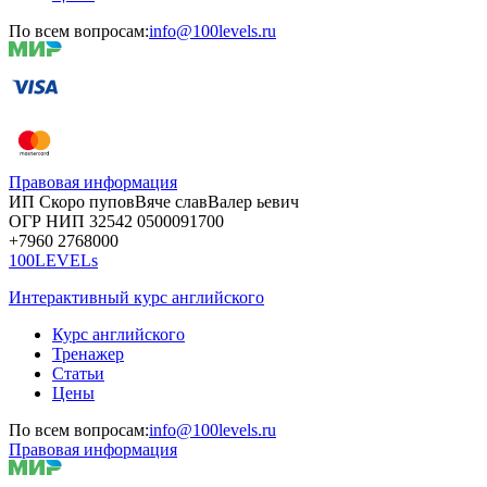
По всем вопросам:
info@100levels.ru
Правовая информация
ИП Скоро
пупов
Вяче
слав
Валер
ьевич
ОГР
НИП
32542
05000
91700
+7960
276
8000
100LEVELs
Интерактивный курс английского
Курс английского
Тренажер
Статьи
Цены
По всем вопросам:
info@100levels.ru
Правовая информация