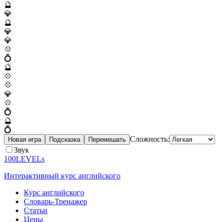
🔮
💎
🔮
💎
💎
💠
💍
🔮
💠
💠
💎
💠
💍
🔮
💍
Сложность:
Новая игра
Подсказка
Перемешать
Звук
100LEVELs
Интерактивный курс английского
Курс английского
Словарь-Тренажер
Статьи
Цены