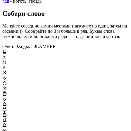
nail
- ноготь, гвоздь
Собери слово
Меняйте соседние камни местами (нажмите на один, затем на
соседний). Собирайте по 3 и больше в ряд. Буквы слова
нужно довести до нижнего ряда — тогда они засчитаются.
Очки:
0
Ходы:
50
L
A
M
B
E
R
T
🔮
A
M
B
💠
💠
💍
💠
💍
💠
🔮
💍
💍
🔮
🔮
💎