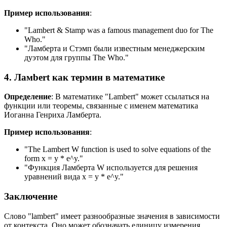
Пример использования
:
"
Lambert & Stamp was a famous management duo for The
Who.
"
"Ламберта и Стэмп были известным менеджерским
дуэтом для группы
The Who.
"
4. Ламbert как термин в математике
Определение
: В математике "Lambert" может ссылаться на
функции или теоремы, связанные с именем математика
Иоганна Генриха Ламберта.
Пример использования
:
"
The Lambert W function is used to solve equations of the
form x = y * e^y.
"
"Функция Ламберта
W используется для решения
уравнений вида x = y * e^y.
"
Заключение
Слово "lambert" имеет разнообразные значения в зависимости
от контекста. Оно может обозначать единицу измерения