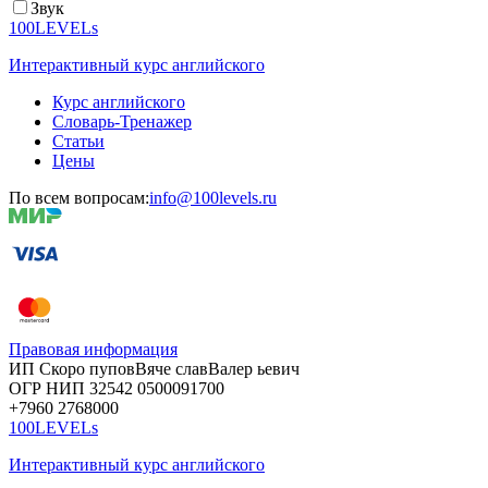
Звук
100LEVELs
Интерактивный курс английского
Курс английского
Словарь-Тренажер
Статьи
Цены
По всем вопросам:
info@100levels.ru
Правовая информация
ИП Скоро
пупов
Вяче
слав
Валер
ьевич
ОГР
НИП
32542
05000
91700
+7960
276
8000
100LEVELs
Интерактивный курс английского