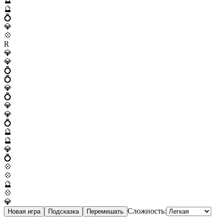
🔮
🔮
💍
💎
💠
R
💎
💎
💍
💍
💎
💍
💎
💎
💍
🔮
🔮
💎
💍
💠
💠
🔮
💠
💎
Сложность:
Новая игра
Подсказка
Перемешать