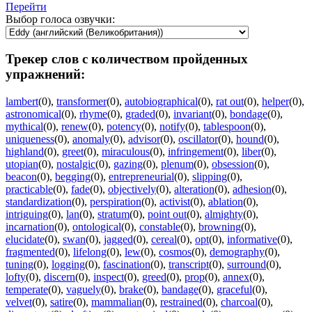
Перейти
Выбор голоса озвучки:
Трекер слов с количеством пройденных
упражнений:
lambert
(0)
,
transformer
(0)
,
autobiographical
(0)
,
rat out
(0)
,
helper
(0)
,
astronomical
(0)
,
rhyme
(0)
,
graded
(0)
,
invariant
(0)
,
bondage
(0)
,
mythical
(0)
,
renew
(0)
,
potency
(0)
,
notify
(0)
,
tablespoon
(0)
,
uniqueness
(0)
,
anomaly
(0)
,
advisor
(0)
,
oscillator
(0)
,
hound
(0)
,
highland
(0)
,
greet
(0)
,
miraculous
(0)
,
infringement
(0)
,
liber
(0)
,
utopian
(0)
,
nostalgic
(0)
,
gazing
(0)
,
plenum
(0)
,
obsession
(0)
,
beacon
(0)
,
begging
(0)
,
entrepreneurial
(0)
,
slipping
(0)
,
practicable
(0)
,
fade
(0)
,
objectively
(0)
,
alteration
(0)
,
adhesion
(0)
,
standardization
(0)
,
perspiration
(0)
,
activist
(0)
,
ablation
(0)
,
intriguing
(0)
,
lan
(0)
,
stratum
(0)
,
point out
(0)
,
almighty
(0)
,
incarnation
(0)
,
ontological
(0)
,
constable
(0)
,
browning
(0)
,
elucidate
(0)
,
swan
(0)
,
jagged
(0)
,
cereal
(0)
,
opt
(0)
,
informative
(0)
,
fragmented
(0)
,
lifelong
(0)
,
lew
(0)
,
cosmos
(0)
,
demography
(0)
,
tuning
(0)
,
logging
(0)
,
fascination
(0)
,
transcript
(0)
,
surround
(0)
,
lofty
(0)
,
discern
(0)
,
inspect
(0)
,
greed
(0)
,
prop
(0)
,
annex
(0)
,
temperate
(0)
,
vaguely
(0)
,
brake
(0)
,
bandage
(0)
,
graceful
(0)
,
velvet
(0)
,
satire
(0)
,
mammalian
(0)
,
restrained
(0)
,
charcoal
(0)
,