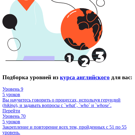
Подборка уровней из
курса английского
для вас:
Уровень 9
5 уроков
Вы научитесь говорить о процессах, используя герундий
(
hiking
), и задавать вопросы с `
what
`, `
who
` и `
whose
`.
Перейти
Уровень 70
5 уроков
Закрепление и повторение всех тем, пройденных с 51 по 55
уровень.