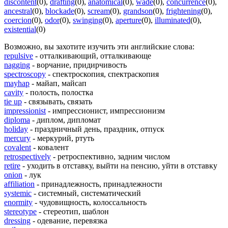
discontent
(0)
,
drafting
(0)
,
anatomical
(0)
,
wade
(0)
,
concurrence
(0)
,
ancestral
(0)
,
blockade
(0)
,
scream
(0)
,
grandson
(0)
,
frightening
(0)
,
coercion
(0)
,
odor
(0)
,
swinging
(0)
,
aperture
(0)
,
illuminated
(0)
,
existential
(0)
Возможно, вы захотите изучить эти английские слова:
repulsive
- отталкивающий, отталкивающе
nagging
- ворчание, придирчивость
spectroscopy
- спектроскопия, спектраскопия
mayhap
- майап, майсап
cavity
- полость, полостка
tie up
- связывать, связать
impressionist
- импрессионист, импрессионизм
diploma
- диплом, дипломат
holiday
- праздничный день, праздник, отпуск
mercury
- меркурий, ртуть
covalent
- ковалент
retrospectively
- ретроспективно, задним числом
retire
- уходить в отставку, выйти на пенсию, уйти в отставку
onion
- лук
affiliation
- принадлежность, принадлежности
systemic
- системный, систематический
enormity
- чудовищность, колоссальность
stereotype
- стереотип, шаблон
dressing
- одевание, перевязка