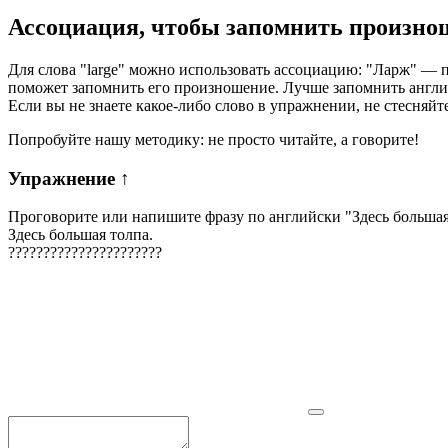
Ассоциация
, чтобы запомнить произно
Для слова "large" можно использовать ассоциацию: "Ларж" — пре
поможет запомнить его произношение. Лучше запомнить англ
Если вы не знаете какое-либо слово в упражнении, не стесняйт
Попробуйте нашу методику: не просто читайте, а говорите!
Упражнение
↑
Проговорите или напишите фразу по английски "
Здесь большая
Здесь большая толпа.
?
?
?
?
?
?
?
?
?
?
?
?
?
?
?
?
?
?
?
?
?
?