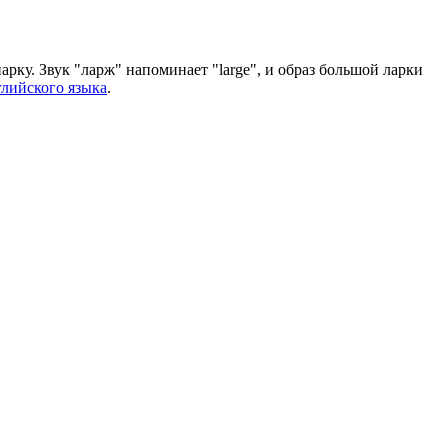
парку. Звук "ларж" напоминает "large", и образ большой ларки
глийского языка
.