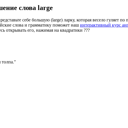
шение слова
large
дставьте себе большую (large) ларку, которая весело гуляет по 
ийские слова и грамматику поможет наш
интерактивный курс ан
есь открывать его, нажимая на квадратики
?
?
?
 толпа.
"