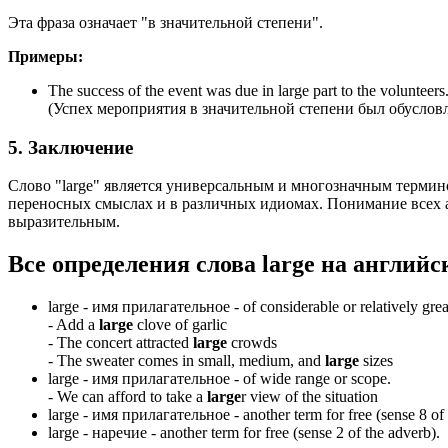
Эта фраза означает "в значительной степени".
Примеры:
The success of the event was due in large part to the volunteers
(Успех мероприятия в значительной степени был обуслов
5. Заключение
Слово "large" является универсальным и многозначным термино
переносных смыслах и в различных идиомах. Понимание всех а
выразительным.
Все определения слова
large
на английс
large -
имя прилагательное
- of considerable or relatively great
-
Add a
large
clove of garlic
-
The concert attracted
large
crowds
-
The sweater comes in small, medium, and
large
sizes
large -
имя прилагательное
- of wide range or scope.
-
We can afford to take a
large
r view of the situation
large -
имя прилагательное
- another term for free (sense 8 of 
large -
наречие
- another term for free (sense 2 of the adverb).