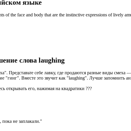
ийском языке
of the face and body that are the instinctive expressions of lively am
шение слова
laughing
а". Представьте себе лавку, где продаются разные виды смеха —
ние "гинг". Вместе это звучит как "laughing". Лучше запомнить
есь открывать его, нажимая на квадратики
?
?
?
 пока не заплакали.
"