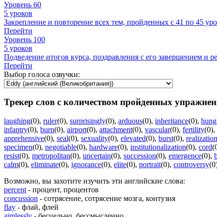
Уровень 60
5 уроков
Закрепление и повторение всех тем, пройденных с 41 по 45 уро
Перейти
Уровень 100
5 уроков
Подведение итогов курса, поздравления с его завершением и 
Перейти
Выбор голоса озвучки:
Трекер слов с количеством пройденных упражнен
laughing
(0)
,
ruler
(0)
,
surprisingly
(0)
,
arduous
(0)
,
inheritance
(0)
,
hung
infantry
(0)
,
burn
(0)
,
airport
(0)
,
attachment
(0)
,
vascular
(0)
,
fertility
(0)
,
apprehensive
(0)
,
seal
(0)
,
sexuality
(0)
,
elevated
(0)
,
burst
(0)
,
realizatio
specimen
(0)
,
negotiable
(0)
,
hardware
(0)
,
institutionalization
(0)
,
cord
(
resist
(0)
,
metropolitan
(0)
,
uncertain
(0)
,
succession
(0)
,
emergence
(0)
,
calm
(0)
,
eliminate
(0)
,
ignorance
(0)
,
elite
(0)
,
portrait
(0)
,
controversy
(0
Возможно, вы захотите изучить эти английские слова:
percent
- процент, процентов
concussion
- сотрясение, сотрясение мозга, контузия
flay
- флай, флей
aimlessly
- бесцельно, бессмысленно