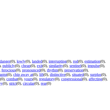
danger
(0)
,
lowly
(0)
,
landed
(0)
,
interrupting
(0)
,
rod
(0)
,
estimation
(0)
,
)
,
publicly
(0)
,
cheap
(0)
,
exit
(0)
,
similarity
(0)
,
sentinel
(0)
,
impulse
(0)
,
,
ferocious
(0)
,
pronounced
(0)
,
rhythm
(0)
,
preservation
(0)
,
apist
(0)
,
chip away at
(0)
,
lift
(0)
,
distinctive
(0)
,
situated
(0)
,
surplus
(0)
,
(0)
,
combat
(0)
,
yours
(0)
,
regulatory
(0)
,
congressional
(0)
,
affecting
(0)
,
ey
(0)
,
strict
(0)
,
circular
(0)
,
rear
(0)