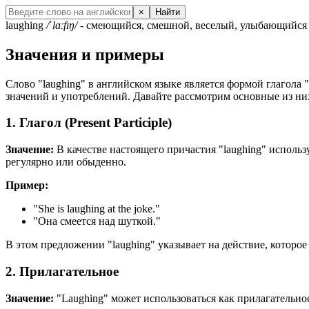
×
Найти
laughing
/ˈlɑːfɪŋ/
- смеющийся, смешной, веселый, улыбающийся
Значения и примеры
Слово "laughing" в английском языке является формой глагола "t
значений и употреблений. Давайте рассмотрим основные из ни
1. Глагол (Present Participle)
Значение:
В качестве настоящего причастия "laughing" использ
регулярно или обыденно.
Пример:
"
She is laughing at the joke.
"
"Она смеется над шуткой."
В этом предложении "laughing" указывает на действие, которое
2. Прилагательное
Значение:
"Laughing" может использоваться как прилагательное