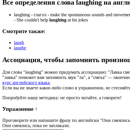
Все определения слова
laughing
на англ
laughing -
глагол
- make the spontaneous sounds and movements 
-
She couldn't help
laughing
at his jokes
Смотрите также:
laugh
laughe
Ассоциация
, чтобы запомнить произно
Для слова "laughing" можно придумать ассоциацию: "Лавка смех
"лавка" поможет вам запомнить звук "ла", а "смеха" — оконча
курс английского языка
.
Если вы не знаете какое-либо слово в упражнении, не стесняйт
Попробуйте нашу методику: не просто читайте, а говорите!
Упражнение
↑
Проговорите или напишите фразу по английски "
Они смеялись,
Они смеялись, пока не заплакали.