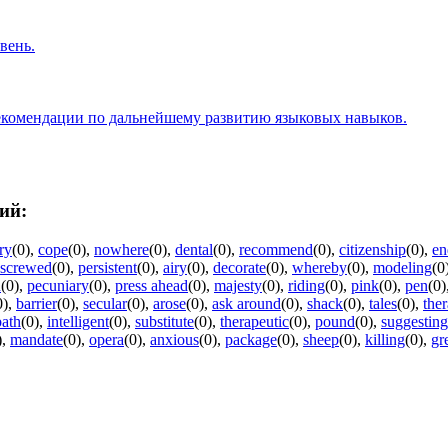
вень.
рекомендации по дальнейшему развитию языковых навыков.
ий:
ry
(0)
,
cope
(0)
,
nowhere
(0)
,
dental
(0)
,
recommend
(0)
,
citizenship
(0)
,
en
screwed
(0)
,
persistent
(0)
,
airy
(0)
,
decorate
(0)
,
whereby
(0)
,
modeling
(0
n
(0)
,
pecuniary
(0)
,
press ahead
(0)
,
majesty
(0)
,
riding
(0)
,
pink
(0)
,
pen
(0)
0)
,
barrier
(0)
,
secular
(0)
,
arose
(0)
,
ask around
(0)
,
shack
(0)
,
tales
(0)
,
ther
bath
(0)
,
intelligent
(0)
,
substitute
(0)
,
therapeutic
(0)
,
pound
(0)
,
suggesting
)
,
mandate
(0)
,
opera
(0)
,
anxious
(0)
,
package
(0)
,
sheep
(0)
,
killing
(0)
,
gr