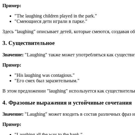
Пример:
"
The laughing children played in the park.
"
"Смеющиеся дети играли в парке."
Здесь "laughing" описывает детей, которые смеются, создавая о
3. Существительное
Значение:
"Laughing" также может употребляться как существит
Пример:
"
His laughing was contagious.
"
"Его смех был заразительным."
В этом предложении "laughing" используется как существитель
4. Фразовые выражения и устойчивые сочетания
Значение:
"Laughing" может входить в состав различных фраз
Пример:
"
Laughing all the way to the bank.
"