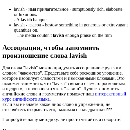
lavish -
имя прилагательное
- sumptuously rich, elaborate,
or luxurious.
-
A
lavish
banquet
lavish -
глагол
- bestow something in generous or extravagant
quantities on.
-
The media couldn't
lavish
enough praise on the film
Ассоциация
, чтобы запомнить
произношение слова
lavish
Для слова "lavish" можно придумать ассоциацию с русским
словом "лакомство". Представьте себе роскошное угощение,
которое изобилует сладостями и изысканными блюдами. Это
поможет запомнить, что "lavish" связано с чем-то роскошным
и щедрым, а произносится как "лавиш". Лучше запомнить
английские слова и грамматику поможет наш
интерактивный
курс английского языка
.
Если вы не знаете какое-либо слово в упражнении, не
стесняйтесь открывать его, нажимая на квадратики
?
?
?
Попробуйте нашу методику: не просто читайте, а говорите!