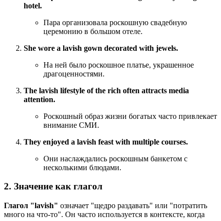
hotel.
Пара организовала роскошную свадебную
церемонию в большом отеле.
She wore a lavish gown decorated with jewels.
На ней было роскошное платье, украшенное
драгоценностями.
The lavish lifestyle of the rich often attracts media
attention.
Роскошный образ жизни богатых часто привлекает
внимание СМИ.
They enjoyed a lavish feast with multiple courses.
Они наслаждались роскошным банкетом с
несколькими блюдами.
2. Значение как глагол
Глагол "lavish"
означает "щедро раздавать" или "потратить
много на что-то". Он часто используется в контексте, когда