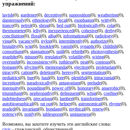
упражнений:
lavish
(0)
,
gardener
(0)
,
deceptive
(0)
,
supposition
(0)
,
weathering
(0)
,
dangerously
(0)
,
ethnology
(0)
,
fecal
(0)
,
esophagus
(0)
,
witty
(0)
,
trance
(0)
,
petrol
(0)
,
shrug
(0)
,
bed out
(0)
,
biologically
(0)
,
cola
(0)
,
thermometer
(0)
,
jelly
(0)
,
inexperienced
(0)
,
cohesive
(0)
,
derby
(0)
,
conciliation
(0)
,
floral
(0)
,
alba
(0)
,
informational
(0)
,
radiology
(0)
,
vista
(0)
,
vacancy
(0)
,
nylon
(0)
,
intermittently
(0)
,
authorize
(0)
,
brutality
(0)
,
wig
(0)
,
booklet
(0)
,
vanish
(0)
,
synaptic
(0)
,
childish
(0)
,
consortium
(0)
,
stagnation
(0)
,
spill
(0)
,
rebirth
(0)
,
photosynthesis
(0)
,
graphite
(0)
,
misuse
(0)
,
regulator
(0)
,
volatility
(0)
,
wiring
(0)
,
oversight
(0)
,
inconsistency
(0)
,
ruthless
(0)
,
peat
(0)
,
copious
(0)
,
homage
(0)
,
glycine
(0)
,
memoranda
(0)
,
ejection
(0)
,
proletarian
(0)
,
piracy
(0)
,
cation
(0)
,
deletion
(0)
,
heresy
(0)
,
segmentation
(0)
,
pediatrics
(0)
,
hue
(0)
,
haul
(0)
,
lore
(0)
,
plentiful
(0)
,
intracranial
(0)
,
inception
(0)
,
paradoxically
(0)
,
antagonism
(0)
,
prelude
(0)
,
ingenuity
(0)
,
pounding
(0)
,
power off
(0)
,
honorary
(0)
,
anaerobic
(0)
,
triumphant
(0)
,
nephropathy
(0)
,
delinquent
(0)
,
whig
(0)
,
confine
(0)
,
indebtedness
(0)
,
precarious
(0)
,
lambert
(0)
,
transformer
(0)
,
autobiographical
(0)
,
rat out
(0)
,
helper
(0)
,
astronomical
(0)
,
rhyme
(0)
,
graded
(0)
,
invariant
(0)
,
bondage
(0)
,
mythical
(0)
,
renew
(0)
,
potency
(0)
,
notify
(0)
,
tablespoon
(0)
,
uniqueness
(0)
Возможно, вы захотите изучить эти английские слова:
civic
- гражданский, общественный