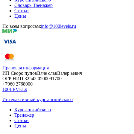
Словарь-Тренажер
Статьи
Цены
По всем вопросам:
info@100levels.ru
Правовая информация
ИП Скоро
пупов
Вяче
слав
Валер
ьевич
ОГР
НИП
32542
05000
91700
+7960
276
8000
100LEVELs
Интерактивный курс английского
Курс английского
Тренажер
Статьи
Цены