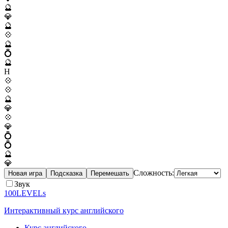
🔮
💎
🔮
💠
🔮
💍
🔮
H
💠
💠
🔮
💎
💠
💎
💍
💍
🔮
💎
Сложность:
Новая игра
Подсказка
Перемешать
Звук
100LEVELs
Интерактивный курс английского
Курс английского