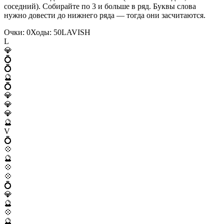
соседний). Собирайте по 3 и больше в ряд. Буквы слова
нужно довести до нижнего ряда — тогда они засчитаются.
Очки:
0
Ходы:
50
L
A
V
I
S
H
L
💎
💍
💍
🔮
💍
💎
💎
💎
🔮
V
💍
💠
🔮
💠
💠
💍
💎
🔮
💠
🔮