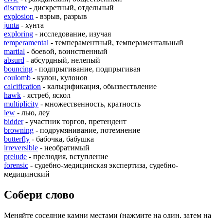
discrete
- дискретный, отдельный
explosion
- взрыв, разрыв
junta
- хунта
exploring
- исследование, изучая
temperamental
- темпераментный, темпераментальный
martial
- боевой, воинственный
absurd
- абсурдный, нелепый
bouncing
- подпрыгивание, подпрыгивая
coulomb
- кулон, кулонов
calcification
- кальцификация, обызвествление
hawk
- ястреб, яскол
multiplicity
- множественность, кратность
lew
- лью, леу
bidder
- участник торгов, претендент
browning
- подрумянивание, потемнение
butterfly
- бабочка, бабушка
irreversible
- необратимый
prelude
- прелюдия, вступление
forensic
- судебно-медицинская экспертиза, судебно-
медицинский
Собери слово
Меняйте соседние камни местами (нажмите на один, затем на