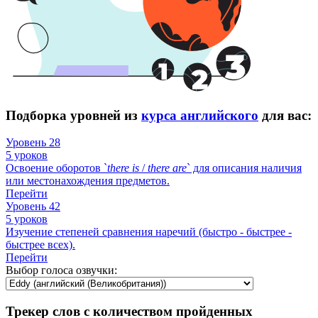
Подборка уровней из
курса английского
для вас:
Уровень 28
5 уроков
Освоение оборотов `
there
is
/
there
are
` для описания наличия
или местонахождения предметов.
Перейти
Уровень 42
5 уроков
Изучение степеней сравнения наречий (быстро - быстрее -
быстрее всех).
Перейти
Выбор голоса озвучки:
Трекер слов с количеством пройденных