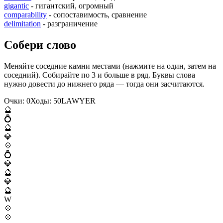
gigantic
- гигантский, огромный
comparability
- сопоставимость, сравнение
delimitation
- разграничение
Собери слово
Меняйте соседние камни местами (нажмите на один, затем на
соседний). Собирайте по 3 и больше в ряд. Буквы слова
нужно довести до нижнего ряда — тогда они засчитаются.
Очки:
0
Ходы:
50
L
A
W
Y
E
R
🔮
💍
🔮
💎
💠
💍
💎
🔮
💎
🔮
W
💠
💠