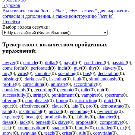
5 уроков
Вы изучите слова `
too
`, `
either
`, `
else
`, `
as
well
` для выражения
согласия и дополнения, а также конструкцию `
here
is
`.
Перейти
Выбор голоса озвучки:
Трекер слов с количеством пройденных
упражнений:
lawyer
(0)
,
particle
(0)
,
dollar
(0)
,
payoff
(0)
,
coefficient
(0)
,
passion
(0)
,
come forth
(0)
,
perforated
(0)
,
inch
(0)
,
guy
(0)
,
thy
(0)
,
slavery
(0)
,
tiny
(0)
,
virus
(0)
,
stimulus
(0)
,
spending
(0)
,
bus
(0)
,
declaration
(0)
,
missing
(0)
,
darkness
(0)
,
listening
(0)
,
fault
(0)
,
simultaneously
(0)
,
profile
(0)
,
curriculum
(0)
,
animate
(0)
,
accordingly
(0)
,
considerably
(0)
,
recording
(0)
,
remote
(0)
,
mile
(0)
,
nut
(0)
,
successfully
(0)
,
string
(0)
,
punishment
(0)
,
vampire
(0)
,
spectrum
(0)
,
offering
(0)
,
complicated
(0)
,
honor
(0)
,
jurisdiction
(0)
,
dutch
(0)
,
optic
(0)
,
effectiveness
(0)
,
clause
(0)
,
lain
(0)
,
pro
(0)
,
demonstrate
(0)
,
saint
(0)
,
institutional
(0)
,
aircraft
(0)
,
encourage
(0)
,
ownership
(0)
,
expense
(0)
,
beach
(0)
,
productivity
(0)
,
liability
(0)
,
diameter
(0)
,
dress
(0)
,
jack
(0)
,
beneath
(0)
,
slave
(0)
,
proposal
(0)
,
competitive
(0)
,
sick
(0)
,
compensation
(0)
,
snap off
(0)
,
bluntly
(0)
,
curtailed
(0)
,
ex
(0)
,
snow
(0)
,
swaying
(0)
,
teach
(0)
,
crisp
(0)
,
gift
(0)
,
copyright
(0)
,