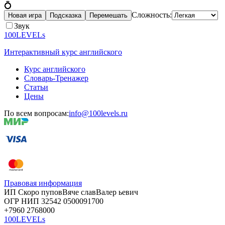
💍
Сложность:
Новая игра
Подсказка
Перемешать
Звук
100LEVELs
Интерактивный курс английского
Курс английского
Словарь-Тренажер
Статьи
Цены
По всем вопросам:
info@100levels.ru
Правовая информация
ИП Скоро
пупов
Вяче
слав
Валер
ьевич
ОГР
НИП
32542
05000
91700
+7960
276
8000
100LEVELs