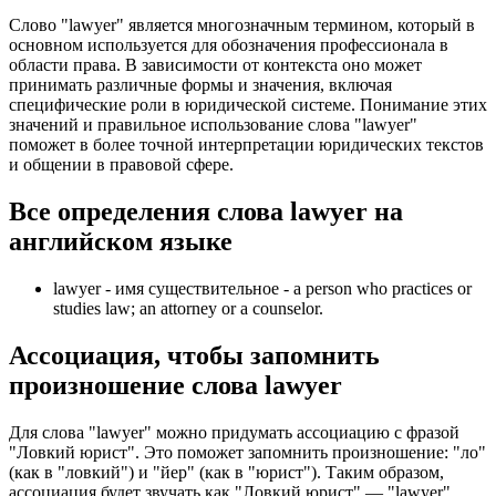
Слово "lawyer" является многозначным термином, который в
основном используется для обозначения профессионала в
области права. В зависимости от контекста оно может
принимать различные формы и значения, включая
специфические роли в юридической системе. Понимание этих
значений и правильное использование слова "lawyer"
поможет в более точной интерпретации юридических текстов
и общении в правовой сфере.
Все определения слова
lawyer
на
английском языке
lawyer -
имя существительное
- a person who practices or
studies law; an attorney or a counselor.
Ассоциация
, чтобы запомнить
произношение слова
lawyer
Для слова "lawyer" можно придумать ассоциацию с фразой
"Ловкий юрист". Это поможет запомнить произношение: "ло"
(как в "ловкий") и "йер" (как в "юрист"). Таким образом,
ассоциация будет звучать как "Ловкий юрист" — "lawyer".