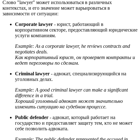
Слово "lawyer" может использоваться в различных
контекстах, и его значение может варьироваться в
зависимости от ситуации:
Corporate lawyer
- юрист, работающий в
корпоративном секторе, предоставляющий юридические
услуги компаниям.
Example:
As a corporate lawyer, he reviews contracts and
negotiates deals.
Как корпоративный юрист, он проверяет контракты и
ведет переговоры по сделкам.
Criminal lawyer
- адвокат, специализирующийся на
уголовных делах.
Example:
A good criminal lawyer can make a significant
difference in a trial.
Хороший уголовный адвокат может значительно
изменить ситуацию на судебном процессе.
Public defender
- адвокат, который работает на
государство и предоставляет защиту тем, кто не может
себе позволить адвоката.
Example:
The public defender represented the accused in