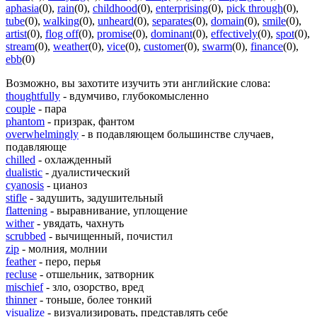
aphasia
(0)
,
rain
(0)
,
childhood
(0)
,
enterprising
(0)
,
pick through
(0)
,
tube
(0)
,
walking
(0)
,
unheard
(0)
,
separates
(0)
,
domain
(0)
,
smile
(0)
,
artist
(0)
,
flog off
(0)
,
promise
(0)
,
dominant
(0)
,
effectively
(0)
,
spot
(0)
,
stream
(0)
,
weather
(0)
,
vice
(0)
,
customer
(0)
,
swarm
(0)
,
finance
(0)
,
ebb
(0)
Возможно, вы захотите изучить эти английские слова:
thoughtfully
- вдумчиво, глубокомысленно
couple
- пара
phantom
- призрак, фантом
overwhelmingly
- в подавляющем большинстве случаев,
подавляюще
chilled
- охлажденный
dualistic
- дуалистический
cyanosis
- цианоз
stifle
- задушить, задушительный
flattening
- выравнивание, уплощение
wither
- увядать, чахнуть
scrubbed
- вычищенный, почистил
zip
- молния, молнии
feather
- перо, перья
recluse
- отшельник, затворник
mischief
- зло, озорство, вред
thinner
- тоньше, более тонкий
visualize
- визуализировать, представлять себе