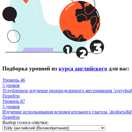
Подборка уровней из
курса английского
для вас:
Уровень 46
5 уроков
Углубленное изучение неопределенного местоимения `
everybod
Перейти
Уровень 87
5 уроков
Изучение использования вспомогательного глагола `
do
/
does
/
did
Перейти
Выбор голоса озвучки: