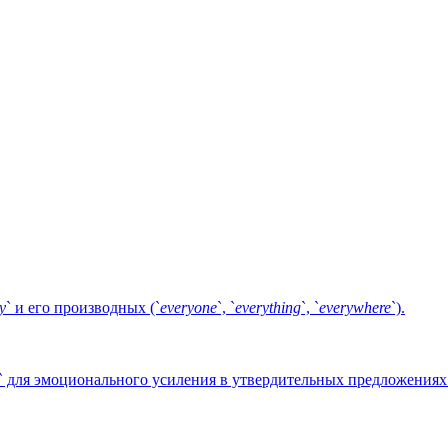
y
` и его производных (`
everyone
`, `
everything
`, `
everywhere
`).
` для эмоционального усиления в утвердительных предложениях