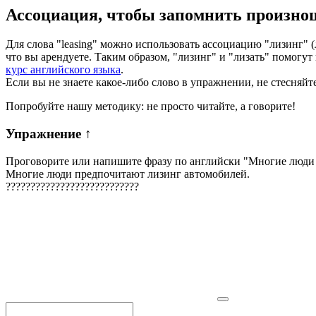
Ассоциация
, чтобы запомнить произно
Для слова "leasing" можно использовать ассоциацию "лизинг" (л
что вы арендуете. Таким образом, "лизинг" и "лизать" помогу
курс английского языка
.
Если вы не знаете какое-либо слово в упражнении, не стесняйт
Попробуйте нашу методику: не просто читайте, а говорите!
Упражнение
↑
Проговорите или напишите фразу по английски "
Многие люди 
Многие люди предпочитают лизинг автомобилей.
?
?
?
?
?
?
?
?
?
?
?
?
?
?
?
?
?
?
?
?
?
?
?
?
?
?
?