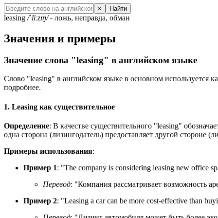
×
Найти
leasing
/ˈliːzɪŋ/
- ложь, неправда, обман
Значения и примеры
Значение слова "leasing" в английском языке
Слово "leasing" в английском языке в основном используется к
подробнее.
1. Leasing как существительное
Определение
: В качестве существительного "leasing" обознач
одна сторона (лизингодатель) предоставляет другой стороне (
Примеры использования
:
Пример 1
: "
The company is considering leasing new office s
Перевод
: "Компания рассматривает возможность ар
Пример 2
: "
Leasing a car can be more cost-effective than buyi
Перевод
: "Лизинг автомобиля может быть более эк