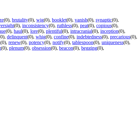
ze
(0)
,
brutality
(0)
,
wig
(0)
,
booklet
(0)
,
vanish
(0)
,
synaptic
(0)
,
ersight
(0)
,
inconsistency
(0)
,
ruthless
(0)
,
peat
(0)
,
copious
(0)
,
hue
(0)
,
haul
(0)
,
lore
(0)
,
plentiful
(0)
,
intracranial
(0)
,
inception
(0)
,
(0)
,
delinquent
(0)
,
whig
(0)
,
confine
(0)
,
indebtedness
(0)
,
precarious
(0)
,
l
(0)
,
renew
(0)
,
potency
(0)
,
notify
(0)
,
tablespoon
(0)
,
uniqueness
(0)
,
g
(0)
,
plenum
(0)
,
obsession
(0)
,
beacon
(0)
,
begging
(0)
,