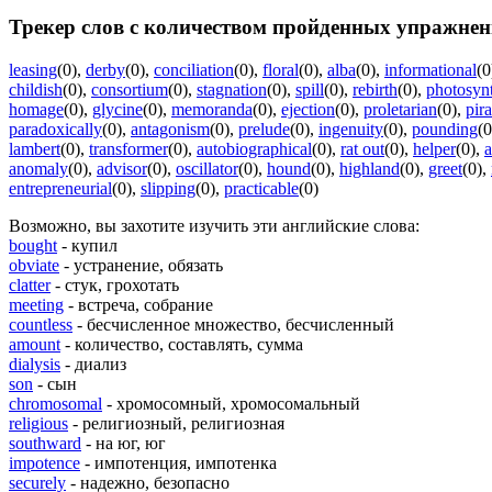
Трекер слов с количеством пройденных упражнен
leasing
(0)
,
derby
(0)
,
conciliation
(0)
,
floral
(0)
,
alba
(0)
,
informational
(0
childish
(0)
,
consortium
(0)
,
stagnation
(0)
,
spill
(0)
,
rebirth
(0)
,
photosynt
homage
(0)
,
glycine
(0)
,
memoranda
(0)
,
ejection
(0)
,
proletarian
(0)
,
pir
paradoxically
(0)
,
antagonism
(0)
,
prelude
(0)
,
ingenuity
(0)
,
pounding
(0
lambert
(0)
,
transformer
(0)
,
autobiographical
(0)
,
rat out
(0)
,
helper
(0)
,
a
anomaly
(0)
,
advisor
(0)
,
oscillator
(0)
,
hound
(0)
,
highland
(0)
,
greet
(0)
,
entrepreneurial
(0)
,
slipping
(0)
,
practicable
(0)
Возможно, вы захотите изучить эти английские слова:
bought
- купил
obviate
- устранение, обязать
clatter
- стук, грохотать
meeting
- встреча, собрание
countless
- бесчисленное множество, бесчисленный
amount
- количество, составлять, сумма
dialysis
- диализ
son
- сын
chromosomal
- хромосомный, хромосомальный
religious
- религиозный, религиозная
southward
- на юг, юг
impotence
- импотенция, импотенка
securely
- надежно, безопасно