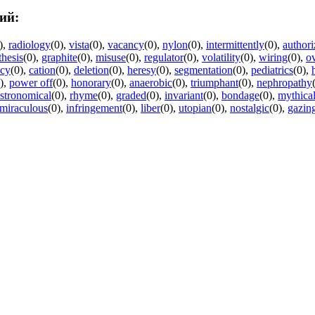
ий:
)
,
radiology
(0)
,
vista
(0)
,
vacancy
(0)
,
nylon
(0)
,
intermittently
(0)
,
authori
hesis
(0)
,
graphite
(0)
,
misuse
(0)
,
regulator
(0)
,
volatility
(0)
,
wiring
(0)
,
ov
acy
(0)
,
cation
(0)
,
deletion
(0)
,
heresy
(0)
,
segmentation
(0)
,
pediatrics
(0)
,
)
,
power off
(0)
,
honorary
(0)
,
anaerobic
(0)
,
triumphant
(0)
,
nephropathy
stronomical
(0)
,
rhyme
(0)
,
graded
(0)
,
invariant
(0)
,
bondage
(0)
,
mythica
miraculous
(0)
,
infringement
(0)
,
liber
(0)
,
utopian
(0)
,
nostalgic
(0)
,
gazin