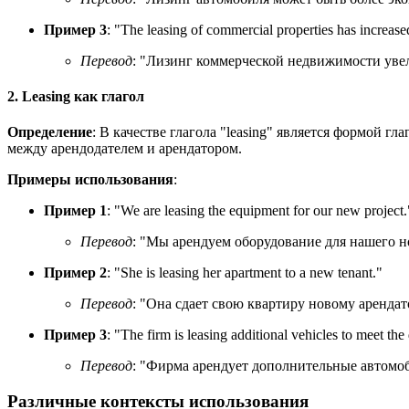
Пример 3
: "
The leasing of commercial properties has increased
Перевод
: "Лизинг коммерческой недвижимости увел
2. Leasing как глагол
Определение
: В качестве глагола "leasing" является формой гл
между арендодателем и арендатором.
Примеры использования
:
Пример 1
: "
We are leasing the equipment for our new project.
Перевод
: "Мы арендуем оборудование для нашего н
Пример 2
: "
She is leasing her apartment to a new tenant.
"
Перевод
: "Она сдает свою квартиру новому арендат
Пример 3
: "
The firm is leasing additional vehicles to meet th
Перевод
: "Фирма арендует дополнительные автомоб
Различные контексты использования