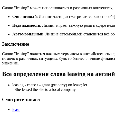
Слово "leasing" может использоваться в различных контекстах,
Финансовый
: Лизинг часто рассматривается как спосо
Недвижимость
: Лизинг играет важную роль в сфере нед
Автомобильный
: Лизинг автомобилей становится всё б
Заключение
Слово "leasing" является важным термином в английском язык
помочь в различных ситуациях, будь то бизнес, личные финанс
значение.
Все определения слова
leasing
на англий
leasing -
глагол
- grant (property) on lease; let.
-
She leased the site to a local company
Смотрите также:
lease