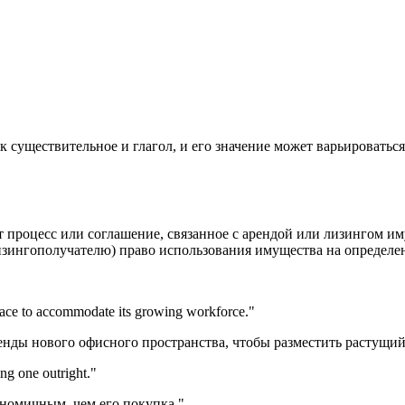
ак существительное и глагол, и его значение может варьироватьс
ает процесс или соглашение, связанное с арендой или лизингом 
лизингополучателю) право использования имущества на определе
pace to accommodate its growing workforce.
"
енды нового офисного пространства, чтобы разместить растущий
ng one outright.
"
ономичным, чем его покупка."