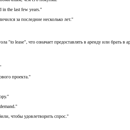
 in the last few years.
"
ичился за последние несколько лет."
агола "to lease", что означает предоставлять в аренду или брать 
"
ового проекта."
ору."
e demand.
"
или, чтобы удовлетворить спрос."