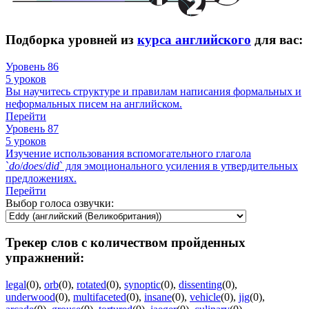
Подборка уровней из
курса английского
для вас:
Уровень 86
5 уроков
Вы научитесь структуре и правилам написания формальных и
неформальных писем на английском.
Перейти
Уровень 87
5 уроков
Изучение использования вспомогательного глагола
`
do
/
does
/
did
` для эмоционального усиления в утвердительных
предложениях.
Перейти
Выбор голоса озвучки:
Трекер слов с количеством пройденных
упражнений:
legal
(0)
,
orb
(0)
,
rotated
(0)
,
synoptic
(0)
,
dissenting
(0)
,
underwood
(0)
,
multifaceted
(0)
,
insane
(0)
,
vehicle
(0)
,
jig
(0)
,