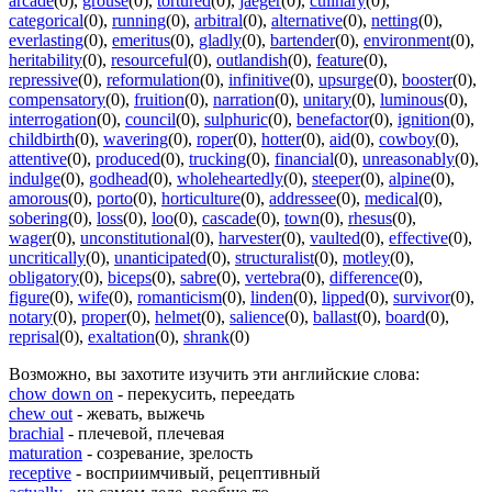
arcade
(0)
,
grouse
(0)
,
tortured
(0)
,
jaeger
(0)
,
culinary
(0)
,
categorical
(0)
,
running
(0)
,
arbitral
(0)
,
alternative
(0)
,
netting
(0)
,
everlasting
(0)
,
emeritus
(0)
,
gladly
(0)
,
bartender
(0)
,
environment
(0)
,
heritability
(0)
,
resourceful
(0)
,
outlandish
(0)
,
feature
(0)
,
repressive
(0)
,
reformulation
(0)
,
infinitive
(0)
,
upsurge
(0)
,
booster
(0)
,
compensatory
(0)
,
fruition
(0)
,
narration
(0)
,
unitary
(0)
,
luminous
(0)
,
interrogation
(0)
,
council
(0)
,
sulphuric
(0)
,
benefactor
(0)
,
ignition
(0)
,
childbirth
(0)
,
wavering
(0)
,
roper
(0)
,
hotter
(0)
,
aid
(0)
,
cowboy
(0)
,
attentive
(0)
,
produced
(0)
,
trucking
(0)
,
financial
(0)
,
unreasonably
(0)
,
indulge
(0)
,
godhead
(0)
,
wholeheartedly
(0)
,
steeper
(0)
,
alpine
(0)
,
amorous
(0)
,
porto
(0)
,
horticulture
(0)
,
addressee
(0)
,
medical
(0)
,
sobering
(0)
,
loss
(0)
,
loo
(0)
,
cascade
(0)
,
town
(0)
,
rhesus
(0)
,
wager
(0)
,
unconstitutional
(0)
,
harvester
(0)
,
vaulted
(0)
,
effective
(0)
,
uncritically
(0)
,
unanticipated
(0)
,
structuralist
(0)
,
motley
(0)
,
obligatory
(0)
,
biceps
(0)
,
sabre
(0)
,
vertebra
(0)
,
difference
(0)
,
figure
(0)
,
wife
(0)
,
romanticism
(0)
,
linden
(0)
,
lipped
(0)
,
survivor
(0)
,
notary
(0)
,
proper
(0)
,
helmet
(0)
,
salience
(0)
,
ballast
(0)
,
board
(0)
,
reprisal
(0)
,
exaltation
(0)
,
shrank
(0)
Возможно, вы захотите изучить эти английские слова:
chow down on
- перекусить, переедать
chew out
- жевать, выжечь
brachial
- плечевой, плечевая
maturation
- созревание, зрелость
receptive
- восприимчивый, рецептивный