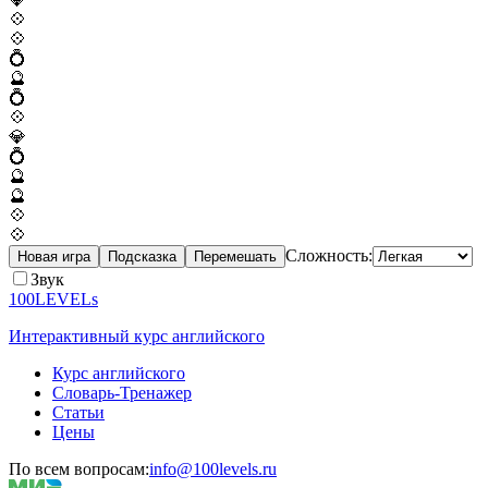
💠
💠
💍
🔮
💍
💠
💎
💍
🔮
🔮
💠
💠
Сложность:
Новая игра
Подсказка
Перемешать
Звук
100LEVELs
Интерактивный курс английского
Курс английского
Словарь-Тренажер
Статьи
Цены
По всем вопросам:
info@100levels.ru