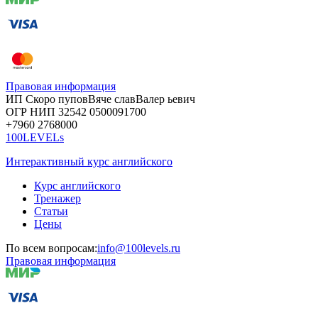
Правовая информация
ИП Скоро
пупов
Вяче
слав
Валер
ьевич
ОГР
НИП
32542
05000
91700
+7960
276
8000
100LEVELs
Интерактивный курс английского
Курс английского
Тренажер
Статьи
Цены
По всем вопросам:
info@100levels.ru
Правовая информация