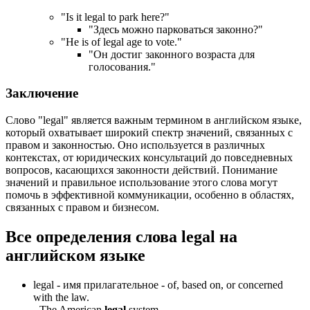
"
Is it legal to park here?
"
"Здесь можно парковаться законно?"
"
He is of legal age to vote.
"
"Он достиг законного возраста для
голосования."
Заключение
Слово "legal" является важным термином в английском языке,
который охватывает широкий спектр значений, связанных с
правом и законностью. Оно используется в различных
контекстах, от юридических консультаций до повседневных
вопросов, касающихся законности действий. Понимание
значений и правильное использование этого слова могут
помочь в эффективной коммуникации, особенно в областях,
связанных с правом и бизнесом.
Все определения слова
legal
на
английском языке
legal -
имя прилагательное
- of, based on, or concerned
with the law.
-
The American
legal
system