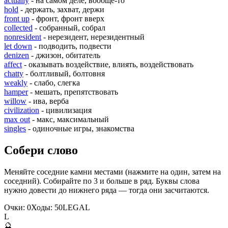
actually
- на самом деле, вообще-то
hold
- держать, захват, держи
front up
- фронт, фронт вверх
collected
- собранный, собрал
nonresident
- нерезидент, нерезидентный
let down
- подводить, подвести
denizen
- джизон, обитатель
affect
- оказывать воздействие, влиять, воздействовать
chatty
- болтливый, болтовня
weakly
- слабо, слегка
hamper
- мешать, препятствовать
willow
- ива, верба
civilization
- цивилизация
max out
- макс, максимальный
singles
- одиночные игры, знакомства
Собери слово
Меняйте соседние камни местами (нажмите на один, затем на
соседний). Собирайте по 3 и больше в ряд. Буквы слова
нужно довести до нижнего ряда — тогда они засчитаются.
Очки:
0
Ходы:
50
L
E
G
A
L
L
🔮