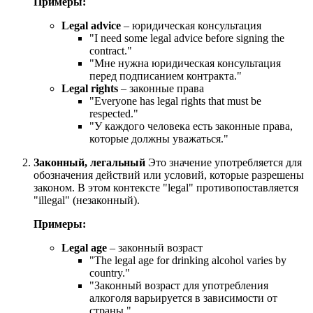
Примеры:
Legal advice
– юридическая консультация
"
I need some legal advice before signing the
contract.
"
"Мне нужна юридическая консультация
перед подписанием контракта."
Legal rights
– законные права
"
Everyone has legal rights that must be
respected.
"
"У каждого человека есть законные права,
которые должны уважаться."
Законный, легальный
Это значение употребляется для
обозначения действий или условий, которые разрешены
законом. В этом контексте "legal" противопоставляется
"illegal" (незаконный).
Примеры:
Legal age
– законный возраст
"
The legal age for drinking alcohol varies by
country.
"
"Законный возраст для употребления
алкоголя варьируется в зависимости от
страны."