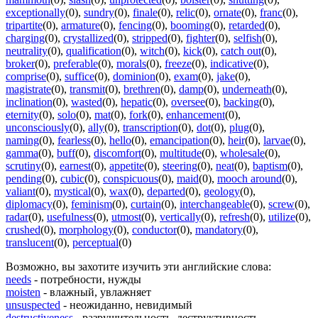
exceptionally
(0)
,
sundry
(0)
,
finale
(0)
,
relic
(0)
,
ornate
(0)
,
franc
(0)
,
tripartite
(0)
,
armature
(0)
,
fencing
(0)
,
booming
(0)
,
retarded
(0)
,
charging
(0)
,
crystallized
(0)
,
stripped
(0)
,
fighter
(0)
,
selfish
(0)
,
neutrality
(0)
,
qualification
(0)
,
witch
(0)
,
kick
(0)
,
catch out
(0)
,
broker
(0)
,
preferable
(0)
,
morals
(0)
,
freeze
(0)
,
indicative
(0)
,
comprise
(0)
,
suffice
(0)
,
dominion
(0)
,
exam
(0)
,
jake
(0)
,
magistrate
(0)
,
transmit
(0)
,
brethren
(0)
,
damp
(0)
,
underneath
(0)
,
inclination
(0)
,
wasted
(0)
,
hepatic
(0)
,
oversee
(0)
,
backing
(0)
,
eternity
(0)
,
solo
(0)
,
mat
(0)
,
fork
(0)
,
enhancement
(0)
,
unconsciously
(0)
,
ally
(0)
,
transcription
(0)
,
dot
(0)
,
plug
(0)
,
naming
(0)
,
fearless
(0)
,
hello
(0)
,
emancipation
(0)
,
heir
(0)
,
larvae
(0)
,
gamma
(0)
,
buff
(0)
,
discomfort
(0)
,
multitude
(0)
,
wholesale
(0)
,
scrutiny
(0)
,
earnest
(0)
,
appetite
(0)
,
steering
(0)
,
neat
(0)
,
baptism
(0)
,
pending
(0)
,
cubic
(0)
,
conspicuous
(0)
,
maid
(0)
,
mooch around
(0)
,
valiant
(0)
,
mystical
(0)
,
wax
(0)
,
departed
(0)
,
geology
(0)
,
diplomacy
(0)
,
feminism
(0)
,
curtain
(0)
,
interchangeable
(0)
,
screw
(0)
,
radar
(0)
,
usefulness
(0)
,
utmost
(0)
,
vertically
(0)
,
refresh
(0)
,
utilize
(0)
,
crushed
(0)
,
morphology
(0)
,
conductor
(0)
,
mandatory
(0)
,
translucent
(0)
,
perceptual
(0)
Возможно, вы захотите изучить эти английские слова:
needs
- потребности, нужды
moisten
- влажный, увлажняет
unsuspected
- неожиданно, невидимый
destructiveness
- разрушительность, деструктивность