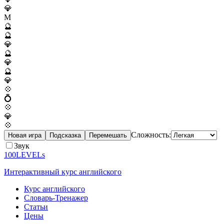
💎
M
🔮
🔮
💎
🔮
💎
🔮
💎
💠
💍
💠
💎
💠
Сложность:
Новая игра
Подсказка
Перемешать
Звук
100LEVELs
Интерактивный курс английского
Курс английского
Словарь-Тренажер
Статьи
Цены