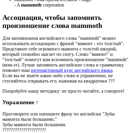
-
A
mammoth
corporation
Ассоциация
, чтобы запомнить
произношение слова
mammoth
Для запоминания английского слова "mammoth" можно
использовать ассоциацию с фразой "мамонт - это толстый".
Представьте себе огромного мамонта с толстой шкурой,
который спокойно шагает по снегу. Слово "мамонт" и
"толстый" помогут вам вспомнить произношение "mammoth"
(мэм-эт). Лучше запомнить английские слова и грамматику
поможет наш
интерактивный курс английского языка
.
Если вы не знаете какое-либо слово в упражнении, не
стесняйтесь открывать его, нажимая на квадратики
?
?
?
Попробуйте нашу методику: не просто читайте, а говорите!
Упражнение
↑
Проговорите или напишите фразу по английски "
Зубы
мамонта были большими.
"
Зубы мамонта были большими.
?
?
?
?
?
?
?
?
?
?
?
?
?
?
?
?
?
?
?
?
?