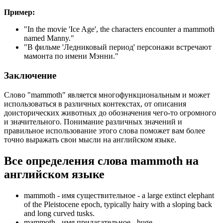
Пример:
"
In the movie 'Ice Age', the characters encounter a mammoth
named Manny.
"
"В фильме 'Ледниковый период' персонажи встречают
мамонта по имени Мэнни."
Заключение
Слово "mammoth" является многофункциональным и может
использоваться в различных контекстах, от описания
доисторических животных до обозначения чего-то огромного
и значительного. Понимание различных значений и
правильное использование этого слова поможет вам более
точно выражать свои мысли на английском языке.
Все определения слова
mammoth
на
английском языке
mammoth -
имя существительное
- a large extinct elephant
of the Pleistocene epoch, typically hairy with a sloping back
and long curved tusks.
mammoth -
имя прилагательное
- huge.