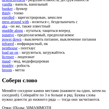
vanilla
- ваниль, ванильный
bunker
- бункер
thinly
- тонко
enrolled
- зарегистрирован, зачислен
mess around with
- возиться с, бездельничать с
aka
- он же, также известный
muddle along
- путаться, тащиться вперед
putative
- предполагаемый, предполагаемое
power down
- выключить питание, выключение питания
infrared
- инфракрасный, ик
penthouse
- пентхаус
load up on
- загрузиться, загружайтесь
licensee
- лицензиат
maud
- мод, модифицирован
timidity
- робость
broom
- метла
Собери слово
Меняйте соседние камни местами (нажмите на один, затем на
соседний). Собирайте по 3 и больше в ряд. Буквы слова
нужно довести до нижнего ряда — тогда они засчитаются.
Очки:
0
Ходы:
50
M
A
M
M
O
T
H