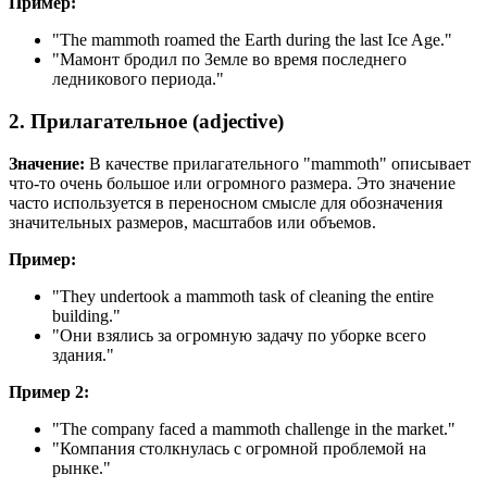
Пример:
"
The mammoth roamed the Earth during the last Ice Age.
"
"Мамонт бродил по Земле во время последнего
ледникового периода."
2. Прилагательное (adjective)
Значение:
В качестве прилагательного "mammoth" описывает
что-то очень большое или огромного размера. Это значение
часто используется в переносном смысле для обозначения
значительных размеров, масштабов или объемов.
Пример:
"
They undertook a mammoth task of cleaning the entire
building.
"
"Они взялись за огромную задачу по уборке всего
здания."
Пример 2:
"
The company faced a mammoth challenge in the market.
"
"Компания столкнулась с огромной проблемой на
рынке."