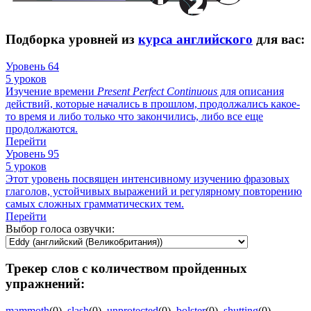
Подборка уровней из
курса английского
для вас:
Уровень 64
5 уроков
Изучение времени
Present
Perfect
Continuous
для описания
действий, которые начались в прошлом, продолжались какое-
то время и либо только что закончились, либо все еще
продолжаются.
Перейти
Уровень 95
5 уроков
Этот уровень посвящен интенсивному изучению фразовых
глаголов, устойчивых выражений и регулярному повторению
самых сложных грамматических тем.
Перейти
Выбор голоса озвучки:
Трекер слов с количеством пройденных
упражнений:
mammoth
(0)
,
slash
(0)
,
unprotected
(0)
,
bolster
(0)
,
shutting
(0)
,