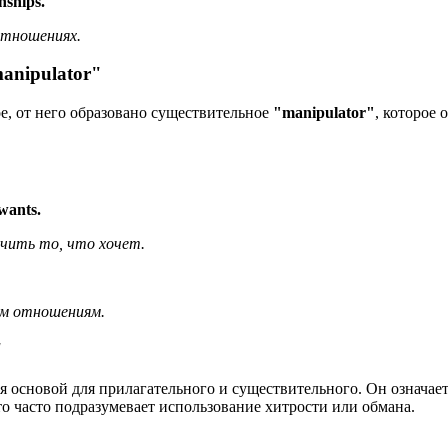
nships.
отношениях.
anipulator"
ое, от него образовано существительное
"manipulator"
, которое
wants.
учить то, что хочет.
м отношениям.
"
я основой для прилагательного и существительного. Он означает 
то часто подразумевает использование хитрости или обмана.