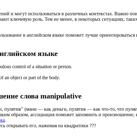
чений и могут использоваться в различных контекстах. Важно п
рают ключевую роль. Тем не менее, в некоторых ситуациях, так
пользование в английском языке поможет лучше ориентироваться
нглийском языке
lous control of a situation or person.
of an object or part of the body.
шение слова
manipulative
, пулятив" (мани — как деньги, пулятив — как что-то, что пуляет
Таким образом, ассоциация поможет запомнить и произношение, и
ыка
.
есь открывать его, нажимая на квадратики
?
?
?