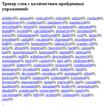
Трекер слов с количеством пройденных
упражнений:
nobility
(0)
,
utmost
(0)
,
vertically
(0)
,
refresh
(0)
,
utilize
(0)
,
crushed
(0)
,
morphology
(0)
,
conductor
(0)
,
mandatory
(0)
,
translucent
(0)
,
perceptual
(0)
,
bloom
(0)
,
marking
(0)
,
excitation
(0)
,
saturated
(0)
,
install
(0)
,
twisted
(0)
,
calculating
(0)
,
monarchy
(0)
,
premature
(0)
,
solver
(0)
,
reformation
(0)
,
hardwood
(0)
,
daddy
(0)
,
cox
(0)
,
straw
(0)
,
resemble
(0)
,
radial
(0)
,
vacation
(0)
,
charming
(0)
,
recruitment
(0)
,
hull
(0)
,
comply
(0)
,
hemisphere
(0)
,
radioactive
(0)
,
wander off
(0)
,
nick
(0)
,
absurd
(0)
,
mistress
(0)
,
heavenly
(0)
,
bard
(0)
,
canon
(0)
,
hut
(0)
,
apprehension
(0)
,
fashioned
(0)
,
martial
(0)
,
tableau
(0)
,
wagon
(0)
,
null
(0)
,
withdrawn
(0)
,
descending
(0)
,
incorrect
(0)
,
segregation
(0)
,
hurry
(0)
,
custody
(0)
,
play at
(0)
,
cholesterol
(0)
,
vapor
(0)
,
pottery
(0)
,
confession
(0)
,
sickness
(0)
,
conditioned
(0)
,
designing
(0)
,
dwelling
(0)
,
make of
(0)
,
holder
(0)
,
faint
(0)
,
promptly
(0)
,
decorated
(0)
,
presidency
(0)
,
premium
(0)
,
infra
(0)
,
postwar
(0)
,
beef
(0)
,
potatoes
(0)
,
contempt
(0)
,
exploring
(0)
,
livestock
(0)
,
managerial
(0)
,
junta
(0)
,
renewal
(0)
,
lip
(0)
,
consult
(0)
,
insulting
(0)
,
persuaded
(0)
,
stimulate
(0)
,
bodily
(0)
,
negotiation
(0)
,
idealist
(0)
,
wondrous
(0)
,
researcher
(0)
,
meter
(0)
,
lonely
(0)
,
carcinoma
(0)
,
jet
(0)
,
billy
(0)
,
texture
(0)
,
compost
(0)
,
wool
(0)
,
cow
(0)