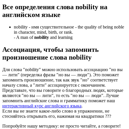
Все определения слова
nobility
на
английском языке
nobility -
имя существительное
- the quality of being noble
in character, mind, birth, or rank.
-
A man of
nobility
and learning
Ассоциация
, чтобы запомнить
произношение слова
nobility
Для слова "nobility" можно использовать ассоциацию "но вы
— лити" (переделка фразы "но вы — люди"). Это поможет
запомнить произношение, так как звук "но" соответствует
началу слова, а "лити" ассоциируется с окончанием.
Представьте, что вы говорите о благородных людях, которые
являются "но вы — лити", то есть "но вы — люди". Лучше
запомнить английские слова и грамматику поможет наш
интерактивный курс английского языка
.
Если вы не знаете какое-либо слово в упражнении, не
стесняйтесь открывать его, нажимая на квадратики
?
?
?
Попробуйте нашу методику: не просто читайте, а говорите!