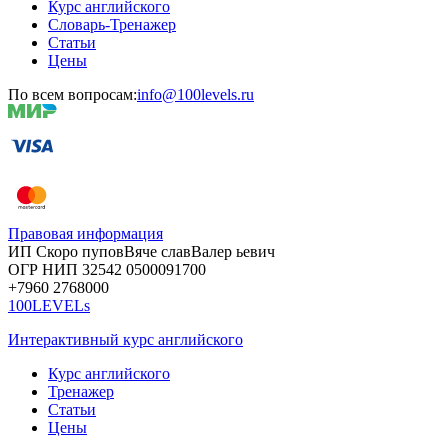
Курс английского
Словарь-Тренажер
Статьи
Цены
По всем вопросам:
info@100levels.ru
Правовая информация
ИП Скоро
пупов
Вяче
слав
Валер
ьевич
ОГР
НИП
32542
05000
91700
+7960
276
8000
100LEVELs
Интерактивный курс английского
Курс английского
Тренажер
Статьи
Цены