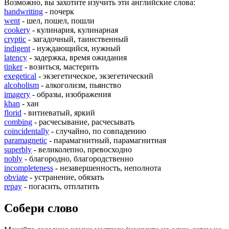
Возможно, вы захотите изучить эти английские слова:
handwriting
- почерк
went
- шел, пошел, пошли
cookery
- кулинария, кулинарная
cryptic
- загадочный, таинственный
indigent
- нуждающийся, нужный
latency
- задержка, время ожидания
tinker
- возиться, мастерить
exegetical
- экзегетическое, экзегетический
alcoholism
- алкоголизм, пьянство
imagery
- образы, изображения
khan
- хан
florid
- витиеватый, яркий
combing
- расчесывание, расчесывать
coincidentally
- случайно, по совпадению
paramagnetic
- парамагнитный, парамагнитная
superbly
- великолепно, превосходно
nobly
- благородно, благородственно
incompleteness
- незавершенность, неполнота
obviate
- устранение, обязать
repay
- погасить, отплатить
Собери слово