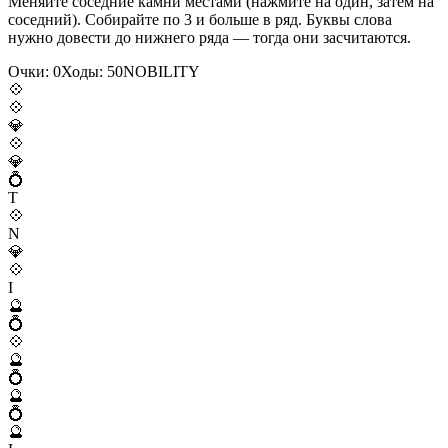
Меняйте соседние камни местами (нажмите на один, затем на
соседний). Собирайте по 3 и больше в ряд. Буквы слова
нужно довести до нижнего ряда — тогда они засчитаются.
Очки:
0
Ходы:
50
N
O
B
I
L
I
T
Y
💠
💠
💎
💠
💎
💍
T
💠
N
💎
💠
I
🔮
💍
💠
🔮
💍
🔮
💍
🔮