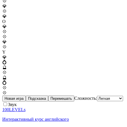
💠
💎
💠
💎
O
💎
💠
💠
💎
💠
Y
💎
💍
🔮
💠
🔮
💍
💠
💠
Сложность:
Новая игра
Подсказка
Перемешать
Звук
100LEVELs
Интерактивный курс английского