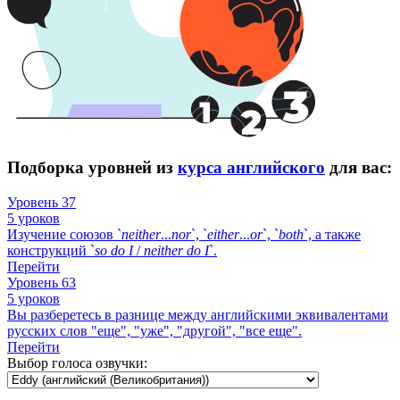
Подборка уровней из
курса английского
для вас:
Уровень 37
5 уроков
Изучение союзов `
neither
...
nor
`, `
either
...
or
`, `
both
`, а также
конструкций `
so
do
I
/
neither
do
I
`.
Перейти
Уровень 63
5 уроков
Вы разберетесь в разнице между английскими эквивалентами
русских слов "еще", "уже", "другой", "все еще".
Перейти
Выбор голоса озвучки: