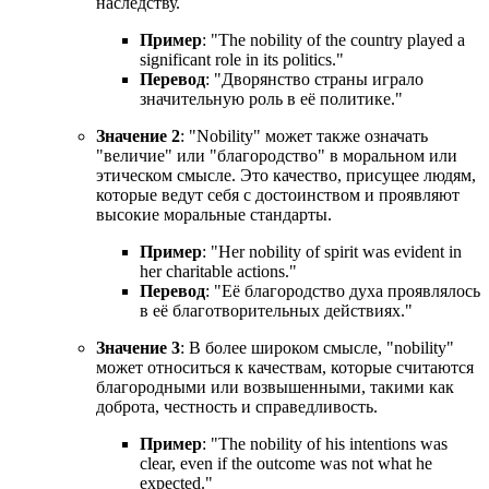
наследству.
Пример
: "
The nobility of the country played a
significant role in its politics.
"
Перевод
: "Дворянство страны играло
значительную роль в её политике."
Значение 2
: "Nobility" может также означать
"величие" или "благородство" в моральном или
этическом смысле. Это качество, присущее людям,
которые ведут себя с достоинством и проявляют
высокие моральные стандарты.
Пример
: "
Her nobility of spirit was evident in
her charitable actions.
"
Перевод
: "Её благородство духа проявлялось
в её благотворительных действиях."
Значение 3
: В более широком смысле, "nobility"
может относиться к качествам, которые считаются
благородными или возвышенными, такими как
доброта, честность и справедливость.
Пример
: "
The nobility of his intentions was
clear, even if the outcome was not what he
expected.
"