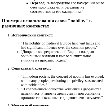
Перевод
: "Благородство его намерений было
очевидно, даже если результат не
соответствовал его ожиданиям."
Примеры использования слова "nobility" в
различных контекстах
Исторический контекст
:
"
The nobility of medieval Europe held vast lands and
had significant influence over the common people.
"
"Дворянство средневековой Европы владело
обширными землями и имело значительное
влияние на простых людей."
Социальный контекст
:
"
In modern society, the concept of nobility has evolved,
with many people questioning the privileges associated
with noble titles.
"
"В современном обществе концепция дворянства
изменилась, и многие люди ставят под сомнение
привилегии, связанные с дворянскими титулами."
Моральный контекст
: