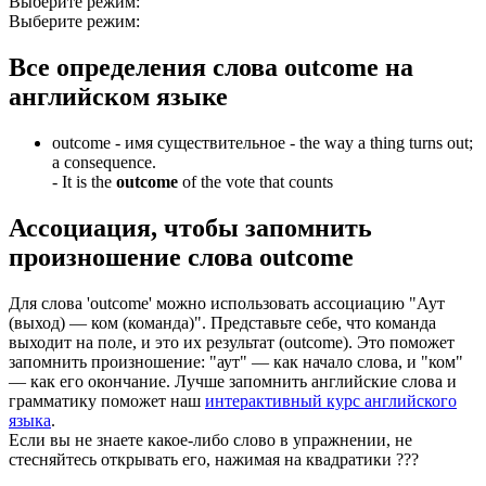
Выберите режим:
Выберите режим:
Все определения слова
outcome
на
английском языке
outcome -
имя существительное
- the way a thing turns out;
a consequence.
-
It is the
outcome
of the vote that counts
Ассоциация
, чтобы запомнить
произношение слова
outcome
Для слова 'outcome' можно использовать ассоциацию "Аут
(выход) — ком (команда)". Представьте себе, что команда
выходит на поле, и это их результат (outcome). Это поможет
запомнить произношение: "аут" — как начало слова, и "ком"
— как его окончание. Лучше запомнить английские слова и
грамматику поможет наш
интерактивный курс английского
языка
.
Если вы не знаете какое-либо слово в упражнении, не
стесняйтесь открывать его, нажимая на квадратики
?
?
?