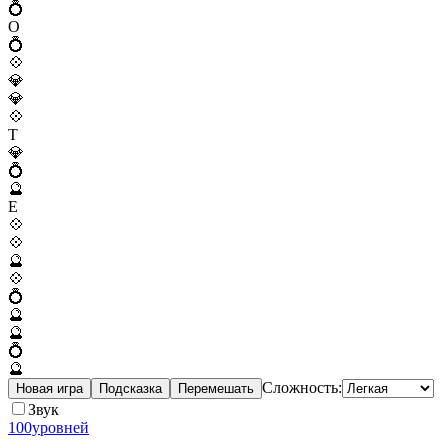
💍
O
💍
💠
💎
💎
💠
T
💎
💍
🔮
E
💠
💠
🔮
💠
💍
🔮
🔮
💍
🔮
Сложность:
Новая игра
Подсказка
Перемешать
Звук
100уровней