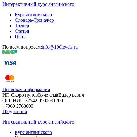
Интерактивный курс английского
Курс английского
Словарь-Тренажер
Трекер
Статьи
Цены
По всем вопросам:
info@100levels.ru
Правовая информация
ИП Скоро
пупов
Вяче
слав
Валер
ьевич
ОГР
НИП
32542
05000
91700
+7960
276
8000
100уровней
Интерактивный курс английского
Курс английского