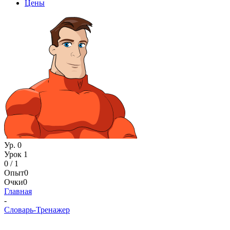
Цены
Ур. 0
Урок 1
0 / 1
Опыт
0
Очки
0
Главная
-
Словарь-Тренажер