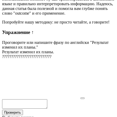
языке и правильно интерпретировать информацию. Надеюсь,
данная статья была полезной и помогла вам глубже понять
слово "outcome" и его применение.
Попробуйте нашу методику: не просто читайте, а говорите!
Упражнение
↑
Проговорите или напишите фразу по английски "
Результат
изменил их планы.
"
Результат изменил их планы.
?
?
?
?
?
?
?
?
?
?
?
?
?
?
?
?
?
?
?
?
?
?
?
?
?
?
?
Проверить