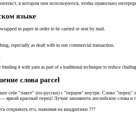
 контекст, в котором они используются, чтобы правильно интерп
ском языке
 wrapped in paper in order to be carried or sent by mail.
hing, especially as dealt with in one commercial transaction.
.
 binding it with yarn as part of a traditional technique to reduce chafing
шение слова
parcel
ьте себе "пакет" (по-русски) с "перцем" внутри. Слово "перец" 
там — яркий красный перец! Лучше запомнить английские слова 
есь открывать его, нажимая на квадратики
?
?
?