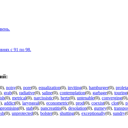
вень.
нях с 91 по 98.
ий:
(0)
,
noisy
(0)
,
pore
(0)
,
equalization
(0)
,
inviting
(0)
,
hamburger
(0)
,
proleta
)
,
grab
(0)
,
radiative
(0)
,
saline
(0)
,
contemplation
(0)
,
garbage
(0)
,
touring
ish
(0)
,
metrical
(0)
,
narcissistic
(0)
,
hertz
(0)
,
untenable
(0)
,
converging
(0)
)
,
addict
(0)
,
laryngeal
(0)
,
econometric
(0)
,
prod
(0)
,
coexist
(0)
,
clot
(0)
,
p
promising
(0)
,
stab
(0)
,
pancreatitis
(0)
,
desolation
(0)
,
gurney
(0)
,
transpo
ash
(0)
,
unprotected
(0)
,
bolster
(0)
,
shutting
(0)
,
exceptionally
(0)
,
sundry
(