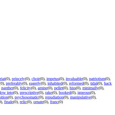
riat
(0)
,
princely
(0)
,
choir
(0)
,
impetus
(0)
,
invaluable
(0)
,
patriotism
(0)
,
(0)
,
preferably
(0)
,
eagerly
(0)
,
inhabited
(0)
,
reformed
(0)
,
tidal
(0)
,
hack
,
panther
(0)
,
felicity
(0)
,
amine
(0)
,
pellet
(0)
,
hiss
(0)
,
minimally
(0)
,
low into
(0)
,
prescriptive
(0)
,
rake
(0)
,
booked
(0)
,
igneous
(0)
,
sition
(0)
,
psychosomatic
(0)
,
repudiation
(0)
,
manipulative
(0)
,
0)
,
finale
(0)
,
relic
(0)
,
ornate
(0)
,
franc
(0)