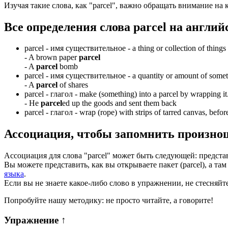
Изучая такие слова, как "parcel", важно обращать внимание на
Все определения слова
parcel
на англий
parcel -
имя существительное
- a thing or collection of things
-
A brown paper
parcel
-
A
parcel
bomb
parcel -
имя существительное
- a quantity or amount of somet
-
A
parcel
of shares
parcel -
глагол
- make (something) into a parcel by wrapping it
-
He
parcel
ed up the goods and sent them back
parcel -
глагол
- wrap (rope) with strips of tarred canvas, before
Ассоциация
, чтобы запомнить произно
Ассоциация для слова "parcel" может быть следующей: представ
Вы можете представить, как вы открываете пакет (parcel), а 
языка
.
Если вы не знаете какое-либо слово в упражнении, не стесняйт
Попробуйте нашу методику: не просто читайте, а говорите!
Упражнение
↑