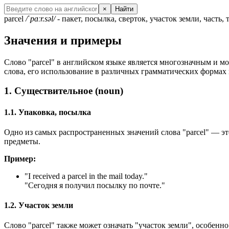
×
Найти
parcel
/ˈpɑːr.səl/
- пакет, посылка, сверток, участок земли, часть, 
Значения и примеры
Слово "parcel" в английском языке является многозначным и мо
слова, его использование в различных грамматических формах
1. Существительное (noun)
1.1. Упаковка, посылка
Одно из самых распространенных значений слова "parcel" — эт
предметы.
Пример:
"
I received a parcel in the mail today.
"
"Сегодня я получил посылку по почте."
1.2. Участок земли
Слово "parcel" также может означать "участок земли", особенн