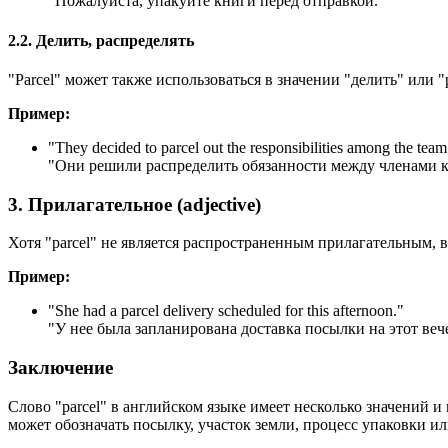
"Пожалуйста, упакуйте книги перед отправкой."
2.2. Делить, распределять
"Parcel" может также использоваться в значении "делить" или 
Пример:
"
They decided to parcel out the responsibilities among the tea
"Они решили распределить обязанности между членами 
3. Прилагательное (adjective)
Хотя "parcel" не является распространенным прилагательным, в
Пример:
"
She had a parcel delivery scheduled for this afternoon.
"
"У нее была запланирована доставка посылки на этот веч
Заключение
Слово "parcel" в английском языке имеет несколько значений и 
может обозначать посылку, участок земли, процесс упаковки 