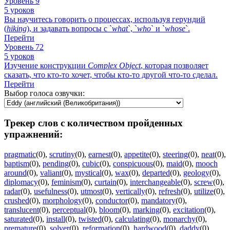
Уровень 9
5 уроков
Вы научитесь говорить о процессах, используя герундий
(
hiking
), и задавать вопросы с `
what
`, `
who
` и `
whose
`.
Перейти
Уровень 72
5 уроков
Изучение конструкции
Complex
Object
, которая позволяет
сказать, что кто-то хочет, чтобы кто-то другой что-то сделал.
Перейти
Выбор голоса озвучки:
Трекер слов с количеством пройденных
упражнений:
pragmatic
(0)
,
scrutiny
(0)
,
earnest
(0)
,
appetite
(0)
,
steering
(0)
,
neat
(0)
,
baptism
(0)
,
pending
(0)
,
cubic
(0)
,
conspicuous
(0)
,
maid
(0)
,
mooch
around
(0)
,
valiant
(0)
,
mystical
(0)
,
wax
(0)
,
departed
(0)
,
geology
(0)
,
diplomacy
(0)
,
feminism
(0)
,
curtain
(0)
,
interchangeable
(0)
,
screw
(0)
,
radar
(0)
,
usefulness
(0)
,
utmost
(0)
,
vertically
(0)
,
refresh
(0)
,
utilize
(0)
,
crushed
(0)
,
morphology
(0)
,
conductor
(0)
,
mandatory
(0)
,
translucent
(0)
,
perceptual
(0)
,
bloom
(0)
,
marking
(0)
,
excitation
(0)
,
saturated
(0)
,
install
(0)
,
twisted
(0)
,
calculating
(0)
,
monarchy
(0)
,
premature
(0)
,
solver
(0)
,
reformation
(0)
,
hardwood
(0)
,
daddy
(0)
,