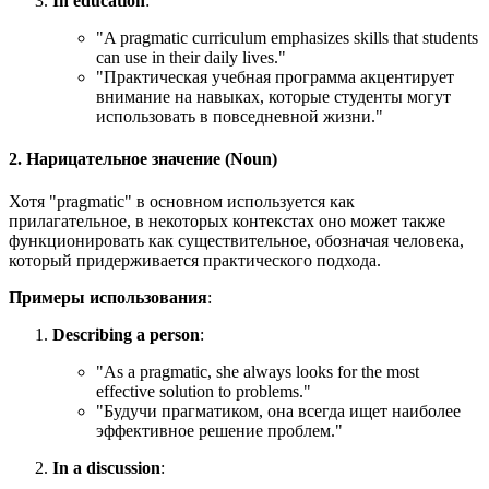
In education
:
"
A pragmatic curriculum emphasizes skills that students
can use in their daily lives.
"
"Практическая учебная программа акцентирует
внимание на навыках, которые студенты могут
использовать в повседневной жизни."
2. Нарицательное значение (Noun)
Хотя "pragmatic" в основном используется как
прилагательное, в некоторых контекстах оно может также
функционировать как существительное, обозначая человека,
который придерживается практического подхода.
Примеры использования
:
Describing a person
:
"
As a pragmatic, she always looks for the most
effective solution to problems.
"
"Будучи прагматиком, она всегда ищет наиболее
эффективное решение проблем."
In a discussion
: