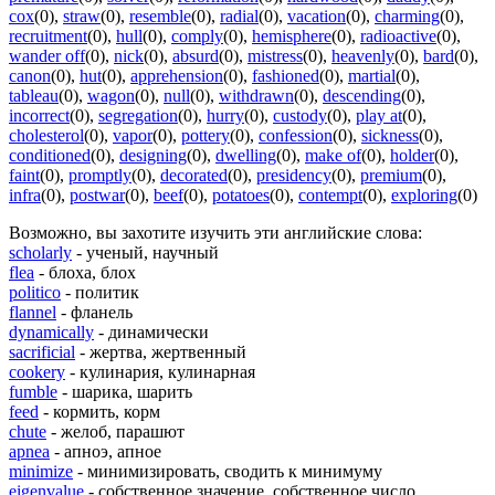
cox
(0)
,
straw
(0)
,
resemble
(0)
,
radial
(0)
,
vacation
(0)
,
charming
(0)
,
recruitment
(0)
,
hull
(0)
,
comply
(0)
,
hemisphere
(0)
,
radioactive
(0)
,
wander off
(0)
,
nick
(0)
,
absurd
(0)
,
mistress
(0)
,
heavenly
(0)
,
bard
(0)
,
canon
(0)
,
hut
(0)
,
apprehension
(0)
,
fashioned
(0)
,
martial
(0)
,
tableau
(0)
,
wagon
(0)
,
null
(0)
,
withdrawn
(0)
,
descending
(0)
,
incorrect
(0)
,
segregation
(0)
,
hurry
(0)
,
custody
(0)
,
play at
(0)
,
cholesterol
(0)
,
vapor
(0)
,
pottery
(0)
,
confession
(0)
,
sickness
(0)
,
conditioned
(0)
,
designing
(0)
,
dwelling
(0)
,
make of
(0)
,
holder
(0)
,
faint
(0)
,
promptly
(0)
,
decorated
(0)
,
presidency
(0)
,
premium
(0)
,
infra
(0)
,
postwar
(0)
,
beef
(0)
,
potatoes
(0)
,
contempt
(0)
,
exploring
(0)
Возможно, вы захотите изучить эти английские слова:
scholarly
- ученый, научный
flea
- блоха, блох
politico
- политик
flannel
- фланель
dynamically
- динамически
sacrificial
- жертва, жертвенный
cookery
- кулинария, кулинарная
fumble
- шарика, шарить
feed
- кормить, корм
chute
- желоб, парашют
apnea
- апноэ, апное
minimize
- минимизировать, сводить к минимуму
eigenvalue
- собственное значение, собственное число