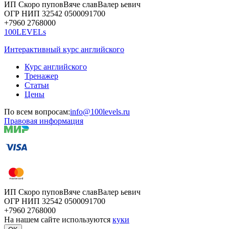
ИП Скоро
пупов
Вяче
слав
Валер
ьевич
ОГР
НИП
32542
05000
91700
+7960
276
8000
100LEVELs
Интерактивный курс английского
Курс английского
Тренажер
Статьи
Цены
По всем вопросам:
info@100levels.ru
Правовая информация
ИП Скоро
пупов
Вяче
слав
Валер
ьевич
ОГР
НИП
32542
05000
91700
+7960
276
8000
На нашем сайте используются
куки