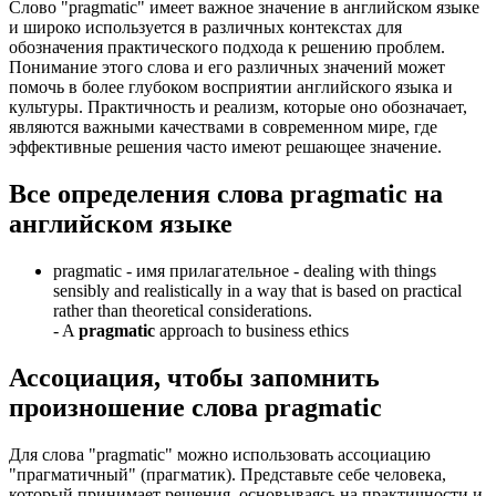
Слово "pragmatic" имеет важное значение в английском языке
и широко используется в различных контекстах для
обозначения практического подхода к решению проблем.
Понимание этого слова и его различных значений может
помочь в более глубоком восприятии английского языка и
культуры. Практичность и реализм, которые оно обозначает,
являются важными качествами в современном мире, где
эффективные решения часто имеют решающее значение.
Все определения слова
pragmatic
на
английском языке
pragmatic -
имя прилагательное
- dealing with things
sensibly and realistically in a way that is based on practical
rather than theoretical considerations.
-
A
pragmatic
approach to business ethics
Ассоциация
, чтобы запомнить
произношение слова
pragmatic
Для слова "pragmatic" можно использовать ассоциацию
"прагматичный" (прагматик). Представьте себе человека,
который принимает решения, основываясь на практичности и