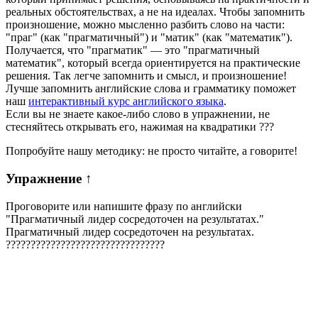
реальных обстоятельствах, а не на идеалах. Чтобы запомнить
произношение, можно мысленно разбить слово на части:
"праг" (как "прагматичный") и "матик" (как "математик").
Получается, что "прагматик" — это "прагматичный
математик", который всегда ориентируется на практические
решения. Так легче запомнить и смысл, и произношение!
Лучше запомнить английские слова и грамматику поможет
наш
интерактивный курс английского языка
.
Если вы не знаете какое-либо слово в упражнении, не
стесняйтесь открывать его, нажимая на квадратики
?
?
?
Попробуйте нашу методику: не просто читайте, а говорите!
Упражнение
↑
Проговорите или напишите фразу по английски
"
Прагматичный лидер сосредоточен на результатах.
"
Прагматичный лидер сосредоточен на результатах.
?
?
?
?
?
?
?
?
?
?
?
?
?
?
?
?
?
?
?
?
?
?
?
?
?
?
?
?
?
?
?
?