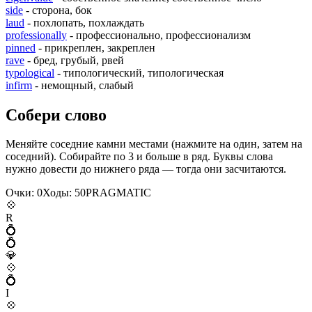
side
- сторона, бок
laud
- похлопать, похлаждать
professionally
- профессионально, профессионализм
pinned
- прикреплен, закреплен
rave
- бред, грубый, рвей
typological
- типологический, типологическая
infirm
- немощный, слабый
Собери слово
Меняйте соседние камни местами (нажмите на один, затем на
соседний). Собирайте по 3 и больше в ряд. Буквы слова
нужно довести до нижнего ряда — тогда они засчитаются.
Очки:
0
Ходы:
50
P
R
A
G
M
A
T
I
C
💠
R
💍
💍
💎
💠
💍
I
💠