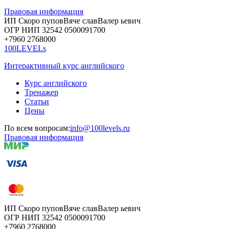
Правовая информация
ИП Скоро
пупов
Вяче
слав
Валер
ьевич
ОГР
НИП
32542
05000
91700
+7960
276
8000
100LEVELs
Интерактивный курс английского
Курс английского
Тренажер
Статьи
Цены
По всем вопросам:
info@100levels.ru
Правовая информация
ИП Скоро
пупов
Вяче
слав
Валер
ьевич
ОГР
НИП
32542
05000
91700
+7960
276
8000