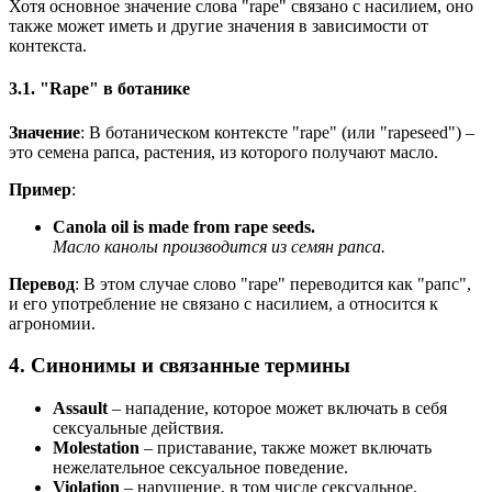
Хотя основное значение слова "rape" связано с насилием, оно
также может иметь и другие значения в зависимости от
контекста.
3.1. "Rape" в ботанике
Значение
: В ботаническом контексте "rape" (или "rapeseed") –
это семена рапса, растения, из которого получают масло.
Пример
:
Canola oil is made from rape seeds.
Масло канолы производится из семян рапса.
Перевод
: В этом случае слово "rape" переводится как "рапс",
и его употребление не связано с насилием, а относится к
агрономии.
4. Синонимы и связанные термины
Assault
– нападение, которое может включать в себя
сексуальные действия.
Molestation
– приставание, также может включать
нежелательное сексуальное поведение.
Violation
– нарушение, в том числе сексуальное.