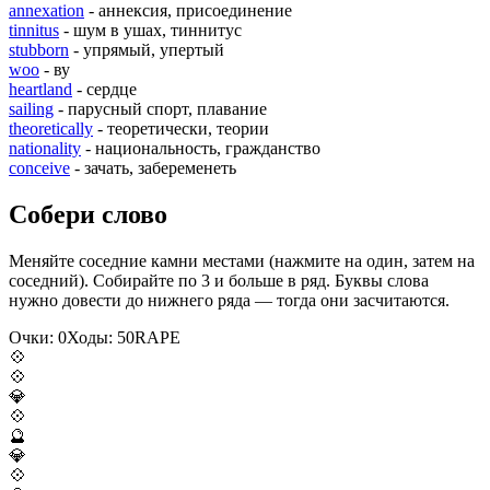
annexation
- аннексия, присоединение
tinnitus
- шум в ушах, тиннитус
stubborn
- упрямый, упертый
woo
- ву
heartland
- сердце
sailing
- парусный спорт, плавание
theoretically
- теоретически, теории
nationality
- национальность, гражданство
conceive
- зачать, забеременеть
Собери слово
Меняйте соседние камни местами (нажмите на один, затем на
соседний). Собирайте по 3 и больше в ряд. Буквы слова
нужно довести до нижнего ряда — тогда они засчитаются.
Очки:
0
Ходы:
50
R
A
P
E
💠
💠
💎
💠
🔮
💎
💠