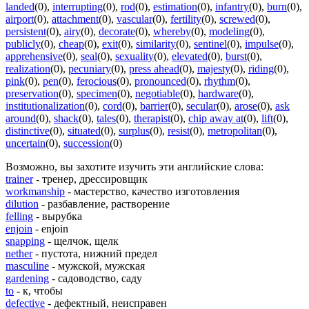
landed
(0)
,
interrupting
(0)
,
rod
(0)
,
estimation
(0)
,
infantry
(0)
,
burn
(0)
,
airport
(0)
,
attachment
(0)
,
vascular
(0)
,
fertility
(0)
,
screwed
(0)
,
persistent
(0)
,
airy
(0)
,
decorate
(0)
,
whereby
(0)
,
modeling
(0)
,
publicly
(0)
,
cheap
(0)
,
exit
(0)
,
similarity
(0)
,
sentinel
(0)
,
impulse
(0)
,
apprehensive
(0)
,
seal
(0)
,
sexuality
(0)
,
elevated
(0)
,
burst
(0)
,
realization
(0)
,
pecuniary
(0)
,
press ahead
(0)
,
majesty
(0)
,
riding
(0)
,
pink
(0)
,
pen
(0)
,
ferocious
(0)
,
pronounced
(0)
,
rhythm
(0)
,
preservation
(0)
,
specimen
(0)
,
negotiable
(0)
,
hardware
(0)
,
institutionalization
(0)
,
cord
(0)
,
barrier
(0)
,
secular
(0)
,
arose
(0)
,
ask
around
(0)
,
shack
(0)
,
tales
(0)
,
therapist
(0)
,
chip away at
(0)
,
lift
(0)
,
distinctive
(0)
,
situated
(0)
,
surplus
(0)
,
resist
(0)
,
metropolitan
(0)
,
uncertain
(0)
,
succession
(0)
Возможно, вы захотите изучить эти английские слова:
trainer
- тренер, дрессировщик
workmanship
- мастерство, качество изготовления
dilution
- разбавление, растворение
felling
- вырубка
enjoin
- enjoin
snapping
- щелчок, щелк
nether
- пустота, нижний предел
masculine
- мужской, мужская
gardening
- садоводство, саду
to
- к, чтобы
defective
- дефектный, неисправен