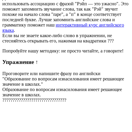
использовать ассоциацию с фразой "Рэйп — это ужасно". Это
поможет запомнить звучание слова, так как "Рэй" звучит
похоже на начало слова "rape", а "п" в конце соответствует
последней букве. Лучше запомнить английские слова и
грамматику поможет наш
интерактивный курс английского
языка
.
Если вы не знаете какое-либо слово в упражнении, не
стесняйтесь открывать его, нажимая на квадратики
?
?
?
Попробуйте нашу методику: не просто читайте, а говорите!
Упражнение
↑
Проговорите или напишите фразу по английски
"
Образование по вопросам изнасилования имеет решающее
значение в школах.
"
Образование по вопросам изнасилования имеет решающее
значение в школах.
?
?
?
?
?
?
?
?
?
?
?
?
?
?
?
?
?
?
?
?
?
?
?
?
?
?
?
?
?
?
?