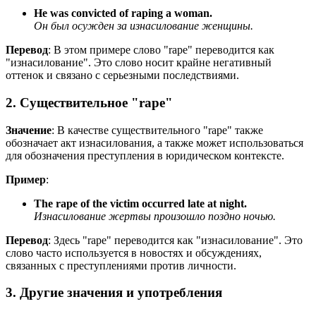
He was convicted of raping a woman.
Он был осужден за изнасилование женщины.
Перевод
: В этом примере слово "rape" переводится как
"изнасилование". Это слово носит крайне негативный
оттенок и связано с серьезными последствиями.
2. Существительное "rape"
Значение
: В качестве существительного "rape" также
обозначает акт изнасилования, а также может использоваться
для обозначения преступления в юридическом контексте.
Пример
:
The rape of the victim occurred late at night.
Изнасилование жертвы произошло поздно ночью.
Перевод
: Здесь "rape" переводится как "изнасилование". Это
слово часто используется в новостях и обсуждениях,
связанных с преступлениями против личности.
3. Другие значения и употребления