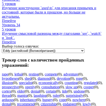
5 уроков
Изучение конструкции `
used
to
` для описания привычек и
состояний, которые были в прошлом, но больше не
актуальны.
Перейти
Уровень 34
5 уроков
Изучение смысловой разницы между глаголами `
see
`, `
watch
`
и `
look
`.
Перейти
Выбор голоса озвучки:
Трекер слов с количеством пройденных
упражнений:
rape
(0)
,
lethal
(0)
,
resting
(0)
,
compete
(0)
,
adventure
(0)
,
hypotheses
(0)
,
shed
(0)
,
diamond
(0)
,
devotion
(0)
,
rope
(0)
,
illusion
(0)
,
specialist
(0)
,
economically
(0)
,
counting
(0)
,
regulated
(0)
,
prospective
(0)
,
openly
(0)
,
consultation
(0)
,
slow up
(0)
,
cooper
(0)
,
cortex
(0)
,
elder
(0)
,
denial
(0)
,
certain
(0)
,
tide
(0)
,
undone
(0)
,
thread
(0)
,
mantra
(0)
,
laughing
(0)
,
ruler
(0)
,
surprisingly
(0)
,
arduous
(0)
,
inheritance
(0)
,
hungry
(0)
,
cope
(0)
,
nowhere
(0)
,
dental
(0)
,
recommend
(0)
,
citizenship
(0)
,
endanger
(0)
,
lowly
(0)
,