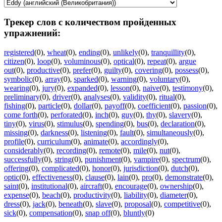
Трекер слов с количеством пройденных
упражнений:
registered
(0)
,
wheat
(0)
,
ending
(0)
,
unlikely
(0)
,
tranquillity
(0)
,
citizen
(0)
,
loop
(0)
,
voluminous
(0)
,
optical
(0)
,
repeat
(0)
,
argue
out
(0)
,
productive
(0)
,
prefer
(0)
,
guilty
(0)
,
covering
(0)
,
possess
(0)
,
symbolic
(0)
,
array
(0)
,
sparked
(0)
,
warning
(0)
,
voluntary
(0)
,
wearing
(0)
,
jury
(0)
,
expanded
(0)
,
lesson
(0)
,
naive
(0)
,
testimony
(0)
,
preliminary
(0)
,
driver
(0)
,
analyses
(0)
,
validity
(0)
,
ritual
(0)
,
fishing
(0)
,
particle
(0)
,
dollar
(0)
,
payoff
(0)
,
coefficient
(0)
,
passion
(0)
,
come forth
(0)
,
perforated
(0)
,
inch
(0)
,
guy
(0)
,
thy
(0)
,
slavery
(0)
,
tiny
(0)
,
virus
(0)
,
stimulus
(0)
,
spending
(0)
,
bus
(0)
,
declaration
(0)
,
missing
(0)
,
darkness
(0)
,
listening
(0)
,
fault
(0)
,
simultaneously
(0)
,
profile
(0)
,
curriculum
(0)
,
animate
(0)
,
accordingly
(0)
,
considerably
(0)
,
recording
(0)
,
remote
(0)
,
mile
(0)
,
nut
(0)
,
successfully
(0)
,
string
(0)
,
punishment
(0)
,
vampire
(0)
,
spectrum
(0)
,
offering
(0)
,
complicated
(0)
,
honor
(0)
,
jurisdiction
(0)
,
dutch
(0)
,
optic
(0)
,
effectiveness
(0)
,
clause
(0)
,
lain
(0)
,
pro
(0)
,
demonstrate
(0)
,
saint
(0)
,
institutional
(0)
,
aircraft
(0)
,
encourage
(0)
,
ownership
(0)
,
expense
(0)
,
beach
(0)
,
productivity
(0)
,
liability
(0)
,
diameter
(0)
,
dress
(0)
,
jack
(0)
,
beneath
(0)
,
slave
(0)
,
proposal
(0)
,
competitive
(0)
,
sick
(0)
,
compensation
(0)
,
snap off
(0)
,
bluntly
(0)