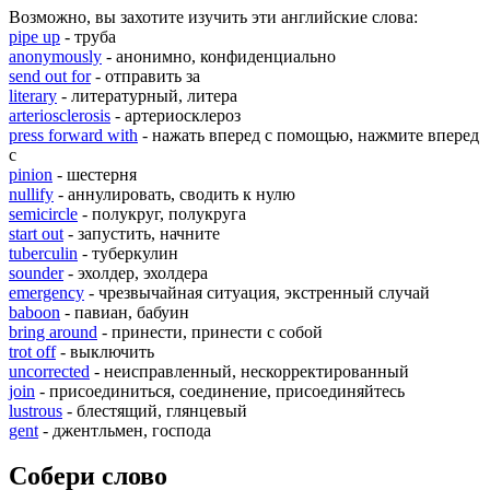
Возможно, вы захотите изучить эти английские слова:
pipe up
- труба
anonymously
- анонимно, конфиденциально
send out for
- отправить за
literary
- литературный, литера
arteriosclerosis
- артериосклероз
press forward with
- нажать вперед с помощью, нажмите вперед
с
pinion
- шестерня
nullify
- аннулировать, сводить к нулю
semicircle
- полукруг, полукруга
start out
- запустить, начните
tuberculin
- туберкулин
sounder
- эхолдер, эхолдера
emergency
- чрезвычайная ситуация, экстренный случай
baboon
- павиан, бабуин
bring around
- принести, принести с собой
trot off
- выключить
uncorrected
- неисправленный, нескорректированный
join
- присоединиться, соединение, присоединяйтесь
lustrous
- блестящий, глянцевый
gent
- джентльмен, господа
Собери слово