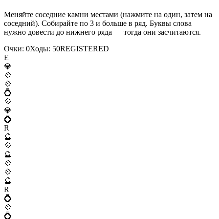
Меняйте соседние камни местами (нажмите на один, затем на
соседний). Собирайте по 3 и больше в ряд. Буквы слова
нужно довести до нижнего ряда — тогда они засчитаются.
Очки:
0
Ходы:
50
R
E
G
I
S
T
E
R
E
D
E
💎
💠
💠
💍
💠
💎
💍
R
🔮
💠
🔮
💠
💠
🔮
R
💍
💠
💍