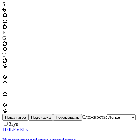
S
💎
🔮
🔮
💍
E
G
💍
💠
T
💍
💎
💠
💎
💠
💠
🔮
💠
💎
💎
Сложность:
Новая игра
Подсказка
Перемешать
Звук
100LEVELs