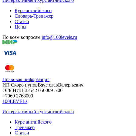
Интерактивный курс английского
Курс английского
Словарь-Тренажер
Статьи
Цены
По всем вопросам:
info@100levels.ru
Правовая информация
ИП Скоро
пупов
Вяче
слав
Валер
ьевич
ОГР
НИП
32542
05000
91700
+7960
276
8000
100LEVELs
Интерактивный курс английского
Курс английского
Тренажер
Статьи