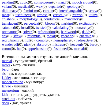
pending
(0)
,
cubic
(0)
,
conspicuous
(0)
,
maid
(0)
,
mooch around
(0)
,
valiant
(0)
,
mystical
(0)
,
wax
(0)
,
departed
(0)
,
geology
(0)
,
diplomacy
(0)
,
feminism
(0)
,
curtain
(0)
,
interchangeable
(0)
,
screw
(0)
,
radar
(0)
,
usefulness
(0)
,
utmost
(0)
,
vertically
(0)
,
refresh
(0)
,
utilize
(0)
,
crushed
(0)
,
morphology
(0)
,
conductor
(0)
,
mandatory
(0)
,
translucent
(0)
,
perceptual
(0)
,
bloom
(0)
,
marking
(0)
,
excitation
(0)
,
saturated
(0)
,
install
(0)
,
twisted
(0)
,
calculating
(0)
,
monarchy
(0)
,
premature
(0)
,
solver
(0)
,
reformation
(0)
,
hardwood
(0)
,
daddy
(0)
,
cox
(0)
,
straw
(0)
,
resemble
(0)
,
radial
(0)
,
vacation
(0)
,
charming
(0)
,
recruitment
(0)
,
hull
(0)
,
comply
(0)
,
hemisphere
(0)
,
radioactive
(0)
,
wander off
(0)
,
nick
(0)
,
absurd
(0)
,
mistress
(0)
,
heavenly
(0)
,
bard
(0)
,
canon
(0)
,
hut
(0)
,
apprehension
(0)
,
fashioned
(0)
,
martial
(0)
Возможно, вы захотите изучить эти английские слова:
marital
- супружеский, брачный
meter
- метр, счетчик
bard
- бард
sic
- так в оригинале, так
ladder
- лестница, лестнице
mooch around
- муч вокруг
larvae
- личинки
magnesium
- магний
kick
- пинать, удар, ударить, удалять
catch out
- поймать
dock
- док, причал