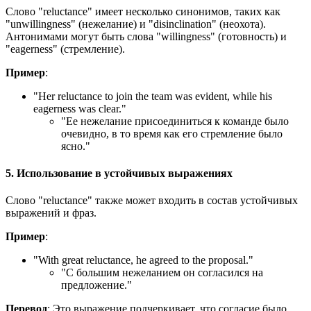
Слово "reluctance" имеет несколько синонимов, таких как
"unwillingness" (нежелание) и "disinclination" (неохота).
Антонимами могут быть слова "willingness" (готовность) и
"eagerness" (стремление).
Пример
:
"
Her reluctance to join the team was evident, while his
eagerness was clear.
"
"Ее нежелание присоединиться к команде было
очевидно, в то время как его стремление было
ясно."
5. Использование в устойчивых выражениях
Слово "reluctance" также может входить в состав устойчивых
выражений и фраз.
Пример
:
"
With great reluctance, he agreed to the proposal.
"
"С большим нежеланием он согласился на
предложение."
Перевод
: Это выражение подчеркивает, что согласие было