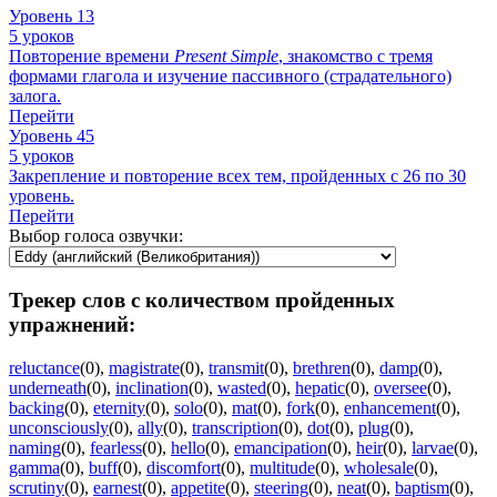
Уровень 13
5 уроков
Повторение времени
Present
Simple
, знакомство с тремя
формами глагола и изучение пассивного (страдательного)
залога.
Перейти
Уровень 45
5 уроков
Закрепление и повторение всех тем, пройденных с 26 по 30
уровень.
Перейти
Выбор голоса озвучки:
Трекер слов с количеством пройденных
упражнений:
reluctance
(0)
,
magistrate
(0)
,
transmit
(0)
,
brethren
(0)
,
damp
(0)
,
underneath
(0)
,
inclination
(0)
,
wasted
(0)
,
hepatic
(0)
,
oversee
(0)
,
backing
(0)
,
eternity
(0)
,
solo
(0)
,
mat
(0)
,
fork
(0)
,
enhancement
(0)
,
unconsciously
(0)
,
ally
(0)
,
transcription
(0)
,
dot
(0)
,
plug
(0)
,
naming
(0)
,
fearless
(0)
,
hello
(0)
,
emancipation
(0)
,
heir
(0)
,
larvae
(0)
,
gamma
(0)
,
buff
(0)
,
discomfort
(0)
,
multitude
(0)
,
wholesale
(0)
,
scrutiny
(0)
,
earnest
(0)
,
appetite
(0)
,
steering
(0)
,
neat
(0)
,
baptism
(0)
,