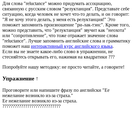
Для слова "reluctance" можно придумать ассоциацию,
связанную с русским словом "релуктанция". Представьте себе
ситуацию, когда человек не хочет что-то делать, и он говорит:
"Я не хочу этого делать, у меня есть релуктанция!" Это
поможет запомнить произношение "ри-лак-тэнс". Кроме того,
можно представить, что "релуктанция" звучит как "неохота"
или "сопротивление", что тоже отражает значение слова
"reluctance". Лучше запомнить английские слова и грамматику
поможет наш
интерактивный курс английского языка
.
Если вы не знаете какое-либо слово в упражнении, не
стесняйтесь открывать его, нажимая на квадратики
?
?
?
Попробуйте нашу методику: не просто читайте, а говорите!
Упражнение
↑
Проговорите или напишите фразу по английски "
Ее
нежелание возникло из-за страха.
"
Ее нежелание возникло из-за страха.
?
?
?
?
?
?
?
?
?
?
?
?
?
?
?
?
?
?
?
?
?
?
?
?
?
?
?
?