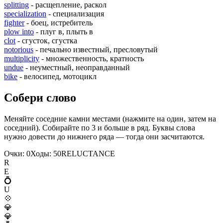
splitting
- расщепление, раскол
specialization
- специализация
fighter
- боец, истребитель
plow into
- плуг в, плыть в
clot
- сгусток, сгустка
notorious
- печально известный, пресловутый
multiplicity
- множественность, кратность
undue
- неуместный, неоправданный
bike
- велосипед, мотоцикл
Собери слово
Меняйте соседние камни местами (нажмите на один, затем на
соседний). Собирайте по 3 и больше в ряд. Буквы слова
нужно довести до нижнего ряда — тогда они засчитаются.
Очки:
0
Ходы:
50
R
E
L
U
C
T
A
N
C
E
R
E
💍
U
💠
💎
💎